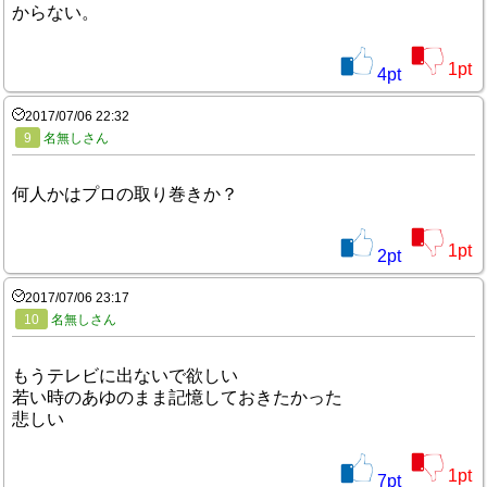
からない。
1
pt
4
pt
2017/07/06 22:32
9
名無しさん
何人かはプロの取り巻きか？
1
pt
2
pt
2017/07/06 23:17
10
名無しさん
もうテレビに出ないで欲しい
若い時のあゆのまま記憶しておきたかった
悲しい
1
pt
7
pt