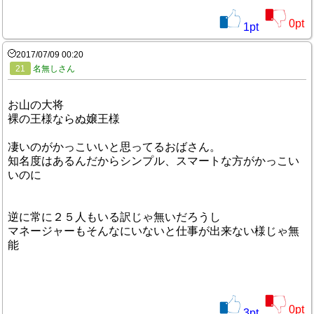
0
pt
1
pt
2017/07/09 00:20
21
名無しさん
お山の大将
裸の王様ならぬ嬢王様
凄いのがかっこいいと思ってるおばさん。
知名度はあるんだからシンプル、スマートな方がかっこい
いのに
逆に常に２５人もいる訳じゃ無いだろうし
マネージャーもそんなにいないと仕事が出来ない様じゃ無
能
0
pt
3
pt