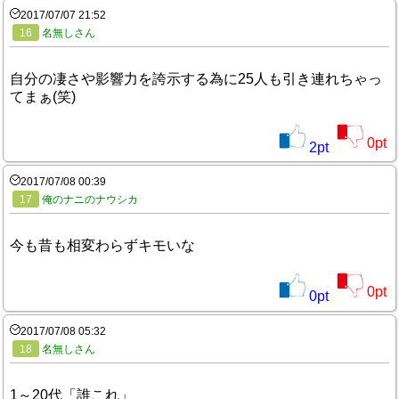
2017/07/07 21:52
16
名無しさん
自分の凄さや影響力を誇示する為に25人も引き連れちゃっ
てまぁ(笑)
0
pt
2
pt
2017/07/08 00:39
17
俺のナニのナウシカ
今も昔も相変わらずキモいな
0
pt
0
pt
2017/07/08 05:32
18
名無しさん
1～20代「誰これ」