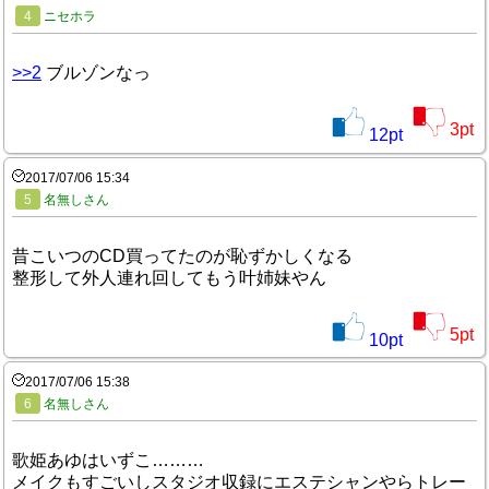
4
ニセホラ
>>2
ブルゾンなっ
3
pt
12
pt
2017/07/06 15:34
5
名無しさん
昔こいつのCD買ってたのが恥ずかしくなる
整形して外人連れ回してもう叶姉妹やん
5
pt
10
pt
2017/07/06 15:38
6
名無しさん
歌姫あゆはいずこ………
メイクもすごいしスタジオ収録にエステシャンやらトレー