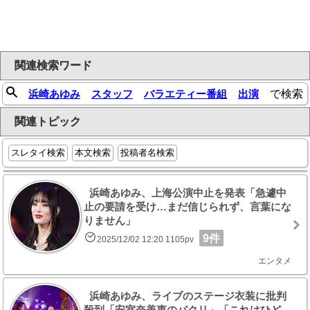
関連検索ワード
浜崎あゆみ
スタッフ
バラエティー番組
出演
で検索
関連トピック
スレタイ検索
本文検索
投稿者名検索
浜崎あゆみ、上海公演中止を発表「急遽中
止の要請を受け…まだ信じられず、言葉にな
りません」
9件
2025/12/02 12:20 1105pv
エンタメ
浜崎あゆみ、ライブのステージ衣装に批判
殺到「安室奈美恵のパクリ」「これはひど