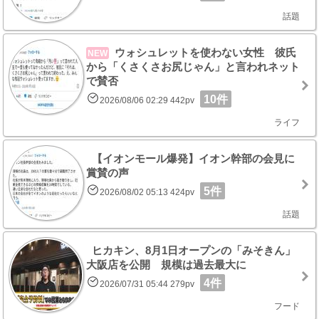
話題
ウォシュレットを使わない女性 彼氏
NEW
から「くさくさお尻じゃん」と言われネット
で賛否
10件
2026/08/06 02:29 442pv
ライフ
【イオンモール爆発】イオン幹部の会見に
賞賛の声
5件
2026/08/02 05:13 424pv
話題
ヒカキン、8月1日オープンの「みそきん」
大阪店を公開 規模は過去最大に
4件
2026/07/31 05:44 279pv
フード