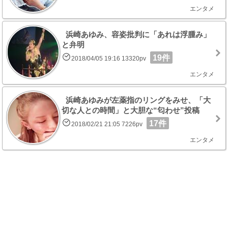
エンタメ
浜崎あゆみ、容姿批判に「あれは浮腫み」
と弁明
19件
2018/04/05 19:16 13320pv
エンタメ
浜崎あゆみが左薬指のリングをみせ、「大
切な人との時間」と大胆な“匂わせ”投稿
17件
2018/02/21 21:05 7226pv
エンタメ