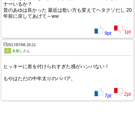
ナーいるか？
昔のあゆは良かった 最近は歌い方も変えてヘタクソだし 20
年前に戻してあげて～ww
1
pt
9
pt
2017/07/06 20:21
7
名無しさん
ヒッキーに差を付けられすぎた感がハンパない！
もやはただの中年太りのババア。
2
pt
7
pt