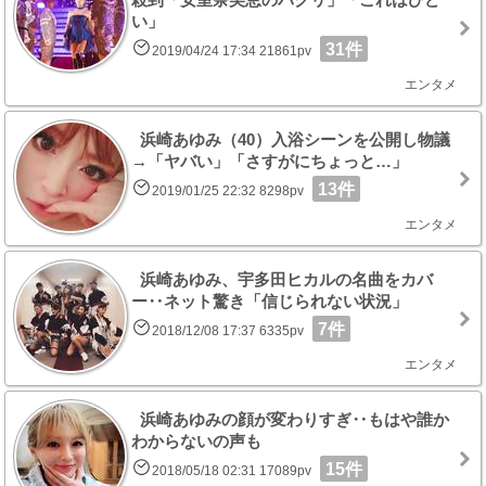
い」
31件
2019/04/24 17:34 21861pv
エンタメ
浜崎あゆみ（40）入浴シーンを公開し物議
→「ヤバい」「さすがにちょっと…」
13件
2019/01/25 22:32 8298pv
エンタメ
浜崎あゆみ、宇多田ヒカルの名曲をカバ
ー‥ネット驚き「信じられない状況」
7件
2018/12/08 17:37 6335pv
エンタメ
浜崎あゆみの顔が変わりすぎ‥もはや誰か
わからないの声も
15件
2018/05/18 02:31 17089pv