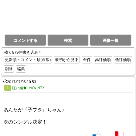
コメントする
検索
画像一覧
残り979件書き込み可
更新順・コメント順(通常)
最初から見る
全件
高評価順
低評価順
削除
編集
2017/07/06 10:53
1
狂い姫◆Le/Ox.NTX.
あんたが『子ブタ』ちゃん♪
次のシングル決定！