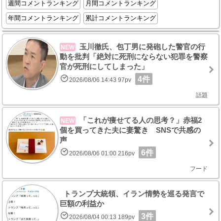
週間コメントランキング
月間コメントランキング
年間コメントランキング
累計コメントランキング
玉川徹氏、包丁男に発砲した警官の行
NEW
動を批判「絶対に死刑にならない犯罪を警察
官が死刑にしてしまった」
4件
2026/08/06 14:43 97pv
話題
「これが痩せてる人の思考？」赤福2
NEW
個を買ってきた夫に妻驚き SNSで共感の
声
6件
2026/08/06 01:00 216pv
フード
トランプ大統領、イラン情勢を巡る発言で
巨額の利益か
3件
2026/08/04 00:13 189pv