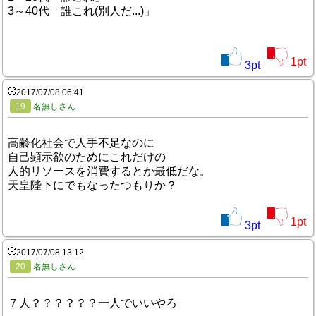
3～40代「誰これ(別人だ...)」
1
pt
3
pt
2017/07/08 06:41
19
名無しさん
高齢化社会で人手不足なのに
自己顕示欲のためにこれだけの
人的リソースを消費するとか最低だな。
天皇陛下にでもなったつもりか？
1
pt
3
pt
2017/07/08 13:12
20
名無しさん
７人？？？？？？一人でいいやろ