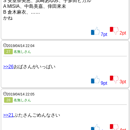
S 安室奈美恵、浜崎あゆみ、宇多田ヒカル
A MISIA、中島美嘉、倖田來未
B 倉木麻衣、……
かね
2
pt
7
pt
2019/04/14 22:04
27
名無しさん
>>26
おばさんがいっぱい
3
pt
9
pt
2019/04/14 22:05
28
名無しさん
>>21
ぶたさんごめんなさい