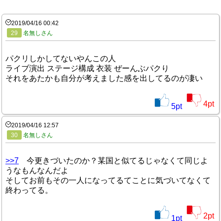
2019/04/16 00:42
29
名無しさん
パクリしかしてないやんこの人
ライブ演出 ステージ構成 衣装 ぜーんぶパクり
それをあたかも自分が考えました感を出してるのが凄い
4
pt
5
pt
2019/04/16 12:57
30
名無しさん
>>7
今更きづいたのか？某国と似てるじゃなくて同じよ
うなもんなんだよ
そしてお前もその一人になってるてことに気づいてなくて
終わってる。
2
pt
1
pt