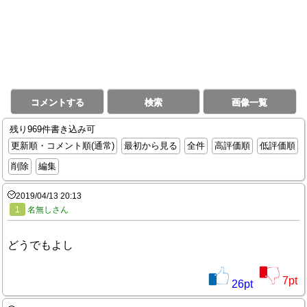
コメントする
検索
画像一覧
残り969件書き込み可
更新順・コメント順(通常)
最初から見る
全件
高評価順
低評価順
削除
編集
2019/04/13 20:13
1
名無しさん
どうでもよし
7
pt
26
pt