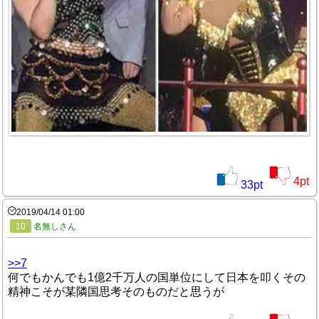
4
pt
33
pt
2019/04/14 01:00
10
名無しさん
>>7
何でもかんでも1億2千万人の国単位にして日本を叩くその
精神こそが某隣国思考そのものだと思うが