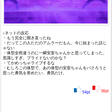
↓ネットの反応
・もう完全に開き直ったね
・だってこの人ただのアムラーだもん。今に始まった話じ
ゃない
・体型全然違うのに一瞬安室ちゃんかと思ってしまった。
意識しすぎ。プライドないのかな？
・てかめっちゃライブするな
・むしろこの体型で、あの体型の安室ちゃんをパクろうと
思った勇気を誉めたい、勇気だけ。
36
pt
54
pt