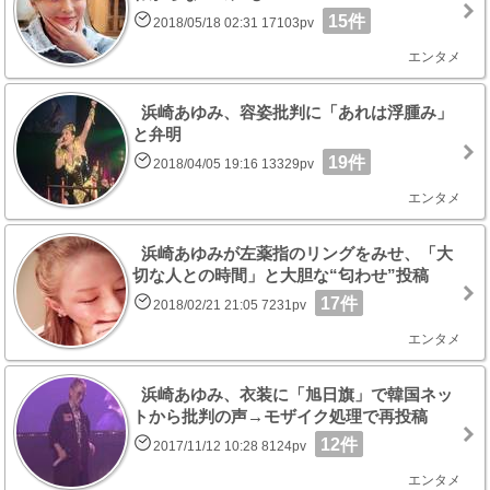
15件
2018/05/18 02:31 17103pv
エンタメ
浜崎あゆみ、容姿批判に「あれは浮腫み」
と弁明
19件
2018/04/05 19:16 13329pv
エンタメ
浜崎あゆみが左薬指のリングをみせ、「大
切な人との時間」と大胆な“匂わせ”投稿
17件
2018/02/21 21:05 7231pv
エンタメ
浜崎あゆみ、衣装に「旭日旗」で韓国ネッ
トから批判の声→モザイク処理で再投稿
12件
2017/11/12 10:28 8124pv
エンタメ