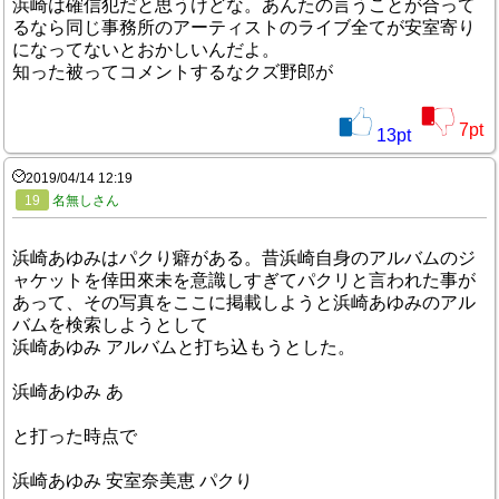
浜崎は確信犯だと思うけどな。あんたの言うことが合って
るなら同じ事務所のアーティストのライブ全てが安室寄り
になってないとおかしいんだよ。
知った被ってコメントするなクズ野郎が
7
pt
13
pt
2019/04/14 12:19
19
名無しさん
浜崎あゆみはパクり癖がある。昔浜崎自身のアルバムのジ
ャケットを倖田來未を意識しすぎてパクリと言われた事が
あって、その写真をここに掲載しようと浜崎あゆみのアル
バムを検索しようとして
浜崎あゆみ アルバムと打ち込もうとした。
浜崎あゆみ あ
と打った時点で
浜崎あゆみ 安室奈美恵 パクり