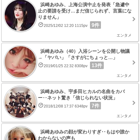
浜崎あゆみ、上海公演中止を発表「急遽中
止の要請を受け…まだ信じられず、言葉にな
りません」
9件
2025/12/02 12:20 1115pv
エンタメ
浜崎あゆみ（40）入浴シーンを公開し物議
→「ヤバい」「さすがにちょっと…」
13件
2019/01/25 22:32 8308pv
エンタメ
浜崎あゆみ、宇多田ヒカルの名曲をカバ
ー‥ネット驚き「信じられない状況」
7件
2018/12/08 17:37 6348pv
エンタメ
浜崎あゆみの顔が変わりすぎ‥もはや誰か
わからないの声も