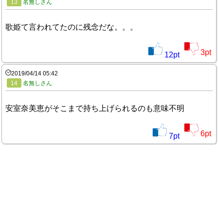
13
名無しさん
歌姫て言われてたのに残念だな。。。
3
pt
12
pt
2019/04/14 05:42
14
名無しさん
安室奈美恵がそこまで持ち上げられるのも意味不明
6
pt
7
pt