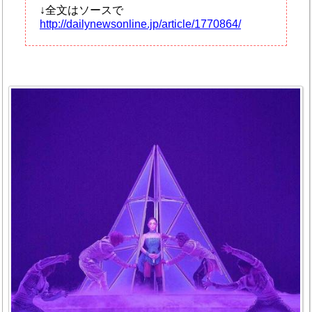
↓全文はソースで
http://dailynewsonline.jp/article/1770864/