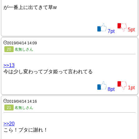
が一番上に出てきて草w
5
pt
7
pt
2019/04/14 14:09
20
名無しさん
>>13
今は少し変わってブタ姫って言われてる
1
pt
8
pt
2019/04/14 14:16
21
名無しさん
>>20
こら！ブタに謝れ！