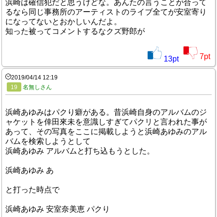
浜崎は確信犯だと思うけどな。あんたの言うことが合って
るなら同じ事務所のアーティストのライブ全てが安室寄り
になってないとおかしいんだよ。
知った被ってコメントするなクズ野郎が
7
pt
13
pt
2019/04/14 12:19
19
名無しさん
浜崎あゆみはパクり癖がある。昔浜崎自身のアルバムのジ
ャケットを倖田來未を意識しすぎてパクリと言われた事が
あって、その写真をここに掲載しようと浜崎あゆみのアル
バムを検索しようとして
浜崎あゆみ アルバムと打ち込もうとした。
浜崎あゆみ あ
と打った時点で
浜崎あゆみ 安室奈美恵 パクり