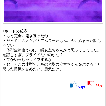
↓ネットの反応
・もう完全に開き直ったね
・だってこの人ただのアムラーだもん。今に始まった話じ
ゃない
・体型全然違うのに一瞬安室ちゃんかと思ってしまった。
意識しすぎ。プライドないのかな？
・てかめっちゃライブするな
・むしろこの体型で、あの体型の安室ちゃんをパクろうと
思った勇気を誉めたい、勇気だけ。
36
pt
54
pt