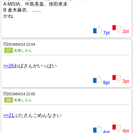
A MISIA、中島美嘉、倖田來未
B 倉木麻衣、……
かね
2
pt
7
pt
2019/04/14 22:04
27
名無しさん
>>26
おばさんがいっぱい
3
pt
9
pt
2019/04/14 22:05
28
名無しさん
>>21
ぶたさんごめんなさい
4
pt
4
pt