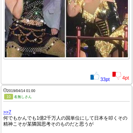
4
pt
33
pt
2019/04/14 01:00
10
名無しさん
>>7
何でもかんでも1億2千万人の国単位にして日本を叩くその
精神こそが某隣国思考そのものだと思うが