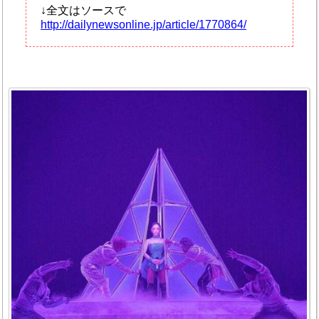
↓全文はソースで
http://dailynewsonline.jp/article/1770864/