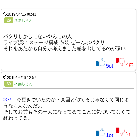
2019/04/16 00:42
29
名無しさん
パクリしかしてないやんこの人
ライブ演出 ステージ構成 衣装 ぜーんぶパクり
それをあたかも自分が考えました感を出してるのが凄い
4
pt
5
pt
2019/04/16 12:57
30
名無しさん
>>7
今更きづいたのか？某国と似てるじゃなくて同じよ
うなもんなんだよ
そしてお前もその一人になってるてことに気づいてなくて
終わってる。
2
pt
1
pt