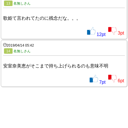
13
名無しさん
歌姫て言われてたのに残念だな。。。
3
pt
12
pt
2019/04/14 05:42
14
名無しさん
安室奈美恵がそこまで持ち上げられるのも意味不明
6
pt
7
pt