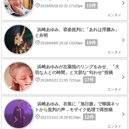
15件
2018/05/18 02:31 17103pv
エンタメ
浜崎あゆみ、容姿批判に「あれは浮腫み」
と弁明
19件
2018/04/05 19:16 13329pv
エンタメ
浜崎あゆみが左薬指のリングをみせ、「大
切な人との時間」と大胆な“匂わせ”投稿
17件
2018/02/21 21:05 7231pv
エンタメ
浜崎あゆみ、衣装に「旭日旗」で韓国ネッ
トから批判の声→モザイク処理で再投稿
12件
2017/11/12 10:28 8124pv
エンタメ