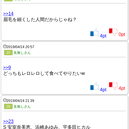
>>14
眉毛を細くした人間だからじゃね？
0
pt
4
pt
2019/04/14 20:57
25
名無しさん
>>9
どっちもレロレロして食べてやりたいw
4
pt
4
pt
2019/04/14 21:39
26
名無しさん
>>23
S 安室奈美恵、浜崎あゆみ、宇多田ヒカル