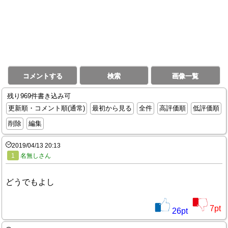
コメントする
検索
画像一覧
残り969件書き込み可
更新順・コメント順(通常)
最初から見る
全件
高評価順
低評価順
削除
編集
2019/04/13 20:13
1
名無しさん
どうでもよし
7
pt
26
pt