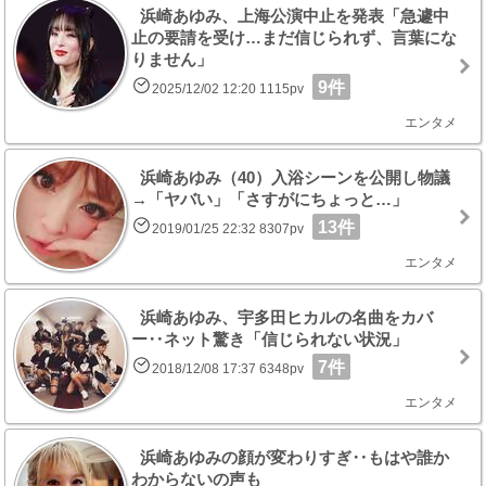
浜崎あゆみ、上海公演中止を発表「急遽中
止の要請を受け…まだ信じられず、言葉にな
りません」
9件
2025/12/02 12:20 1115pv
エンタメ
浜崎あゆみ（40）入浴シーンを公開し物議
→「ヤバい」「さすがにちょっと…」
13件
2019/01/25 22:32 8307pv
エンタメ
浜崎あゆみ、宇多田ヒカルの名曲をカバ
ー‥ネット驚き「信じられない状況」
7件
2018/12/08 17:37 6348pv
エンタメ
浜崎あゆみの顔が変わりすぎ‥もはや誰か
わからないの声も