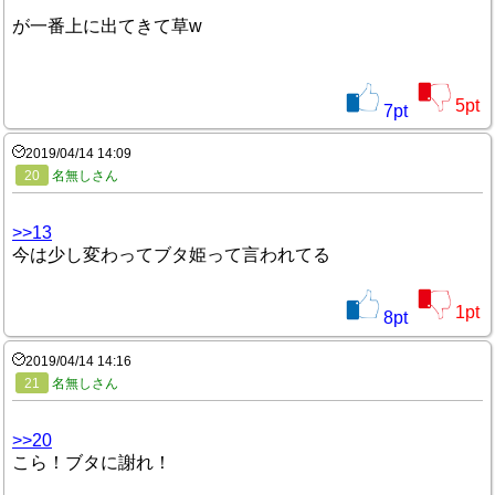
が一番上に出てきて草w
5
pt
7
pt
2019/04/14 14:09
20
名無しさん
>>13
今は少し変わってブタ姫って言われてる
1
pt
8
pt
2019/04/14 14:16
21
名無しさん
>>20
こら！ブタに謝れ！