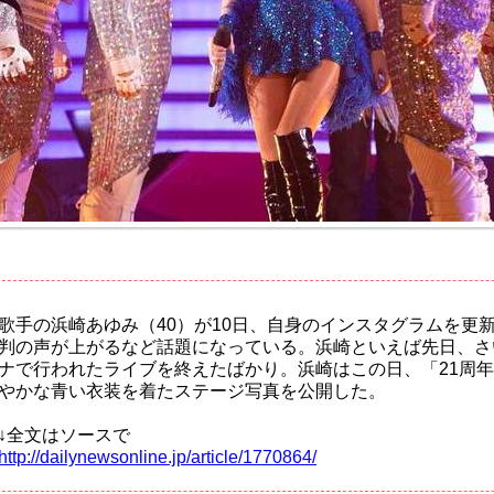
歌手の浜崎あゆみ（40）が10日、自身のインスタグラムを更
判の声が上がるなど話題になっている。浜崎といえば先日、さ
ナで行われたライブを終えたばかり。浜崎はこの日、「21周年P
やかな青い衣装を着たステージ写真を公開した。
↓全文はソースで
http://dailynewsonline.jp/article/1770864/