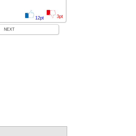
3
pt
12
pt
NEXT