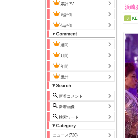
累計PV
浜崎
高評価
KE
0
低評価
▼Comment
週間
月間
年間
累計
▼Search
新着コメント
新着画像
検索ワード
▼Category
ニュース(720)