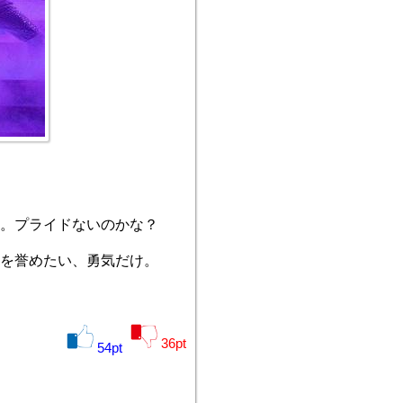
。プライドないのかな？
を誉めたい、勇気だけ。
36
pt
54
pt