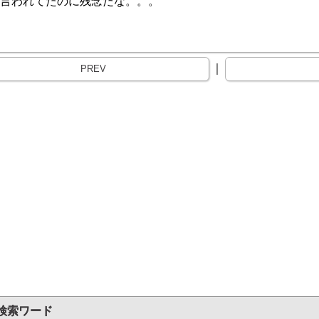
言われてたのに残念だな。。。
｜
PREV
検索ワード