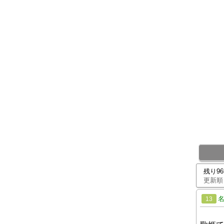
残り9
更新順
13