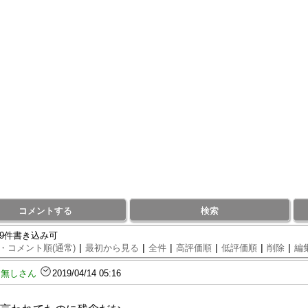
コメントする
検索
69件書き込み可
|
|
|
|
|
|
・コメント順(通常)
最初から見る
全件
高評価順
低評価順
削除
編
名無しさん
2019/04/14 05:16