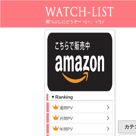
暇つぶしにどうぞーヽ(＞。＜*)ノ
▼Ranking
週間PV
月間PV
カテ
年間PV