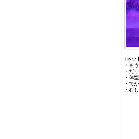
↓ネッ
・もう
・だっ
・体型
・てか
・むし