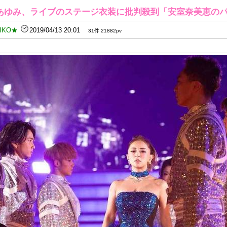
あゆみ、ライブのステージ衣装に批判殺到「安室奈美恵の
IKO★
2019/04/13 20:01
31件 21882pv