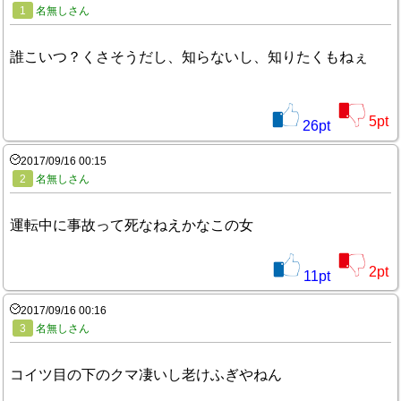
1
名無しさん
誰こいつ？くさそうだし、知らないし、知りたくもねぇ
5
pt
26
pt
2017/09/16 00:15
2
名無しさん
運転中に事故って死なねえかなこの女
2
pt
11
pt
2017/09/16 00:16
3
名無しさん
コイツ目の下のクマ凄いし老けふぎやねん