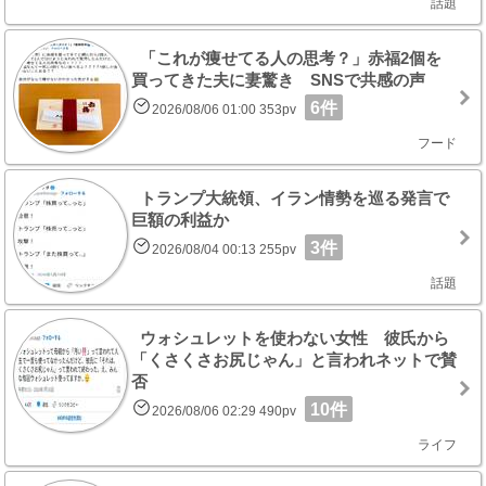
話題
「これが痩せてる人の思考？」赤福2個を
買ってきた夫に妻驚き SNSで共感の声
6件
2026/08/06 01:00 353pv
フード
トランプ大統領、イラン情勢を巡る発言で
巨額の利益か
3件
2026/08/04 00:13 255pv
話題
ウォシュレットを使わない女性 彼氏から
「くさくさお尻じゃん」と言われネットで賛
否
10件
2026/08/06 02:29 490pv
ライフ