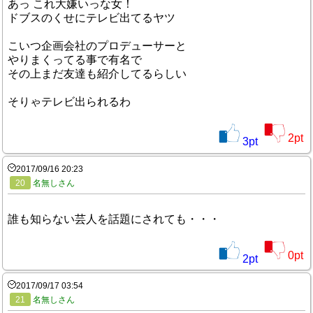
あっ これ大嫌いっな女！
ドブスのくせにテレビ出てるヤツ
こいつ企画会社のプロデューサーと
やりまくってる事で有名で
その上まだ友達も紹介してるらしい
そりゃテレビ出られるわ
2
pt
3
pt
2017/09/16 20:23
20
名無しさん
誰も知らない芸人を話題にされても・・・
0
pt
2
pt
2017/09/17 03:54
21
名無しさん