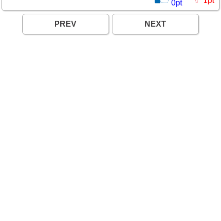
1
pt
0
pt
PREV
NEXT