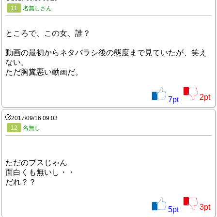
11
名無しさん
ところで、この女、誰？
動画の最初からネタバラシ後の態度まで見ていたが、笑え
ない。
ただ胸糞悪い動画だ。
2
pt
7
pt
2017/09/16 09:03
12
名無し
ただのブスじゃん
面白くも無いし・・
だれ？？
3
pt
5
pt