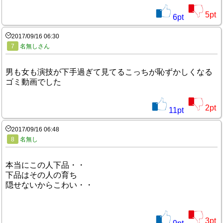
5
pt
6
pt
2017/09/16 06:30
7
名無しさん
男も女も演技が下手過ぎて見てるこっちが恥ずかしくなる
ゴミ動画でした
2
pt
11
pt
2017/09/16 06:48
8
名無し
本当にこの人下品・・
下品はその人の育ち
隠せないからこわい・・
3
pt