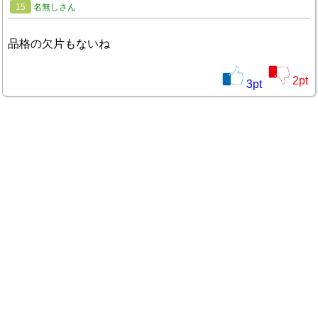
15
名無しさん
品格の欠片もないね
2
pt
3
pt