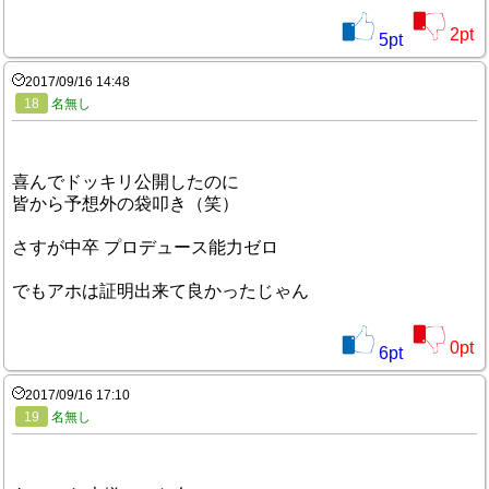
2
pt
5
pt
2017/09/16 14:48
18
名無し
喜んでドッキリ公開したのに
皆から予想外の袋叩き（笑）
さすが中卒 プロデュース能力ゼロ
でもアホは証明出来て良かったじゃん
0
pt
6
pt
2017/09/16 17:10
19
名無し