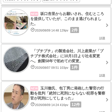
坂口杏里からお願いされ、住むところ
NEW
を提供していたが、このまま逃げられまし
た。
2件
2026/08/09 14:48 129pv
話題
「プチプチ」の製造会社、川上産業が「プ
チプチ株式会社」に10月1日より社名変更
へ。創業58年で初めての変更。
1件
2026/08/07 09:51 103pv
話題
玉川徹氏、包丁男に発砲した警官の行
NEW
動を批判「絶対に死刑にならない犯罪を警察
官が死刑にしてしまった」
12件
2026/08/09 14:24 416pv