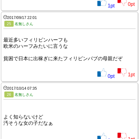
0
pt
1
pt
2017/09/17 22:01
25
名無しさん
最近多いフィリピンハーフも
欧米のハーフみたいに言うな
貧困で日本に出稼ぎに来たフィリピンパブの母親だぞ
1
pt
0
pt
2017/10/14 07:35
26
名無しさん
よく知らないけど
汚そうな女の子だなぁ