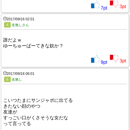
3
pt
7
pt
2017/09/16 02:01
4
名無しさん
誰だよｗ
ゆーちゅーばーてきな奴か？
3
pt
9
pt
2017/09/16 06:01
6
名無し
こいつたまにサンジャポに出てる
きたない顔のやつ
友達が
すっごい口がくさそうな女だな
って言ってる