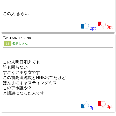
この人 きらい
0
pt
2
pt
2017/09/17 08:39
22
名無しさん
この人明日消えても
誰も困らない
すごくアホな女です
この前高田純次とNHK出てたけど
ほんまにキャスティングミス
このアホ誰や？
と話題になった人です
0
pt
3
pt