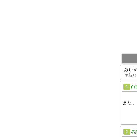
残り9
更新順
白
1
また、
名
2