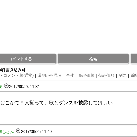
コメントする
検索
74件書き込み可
|
|
|
|
|
|
・コメント順(通常)
最初から見る
全件
高評価順
低評価順
削除
編
夜
2017/09/25 11:31
どこかで５人揃って、歌とダンスを披露してほしい。
無しさん
2017/09/25 11:40