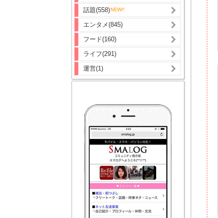
話題(558)
エンタメ(845)
フード(160)
ライフ(291)
運営(1)