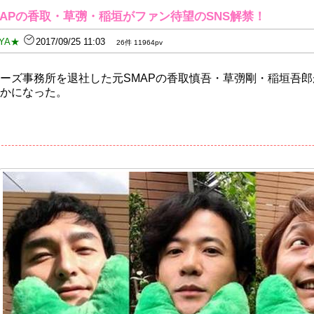
APの香取・草彅・稲垣がファン待望のSNS解禁！
YA★
2017/09/25 11:03
26件 11964pv
ーズ事務所を退社した元SMAPの香取慎吾・草彅剛・稲垣吾郎
かになった。