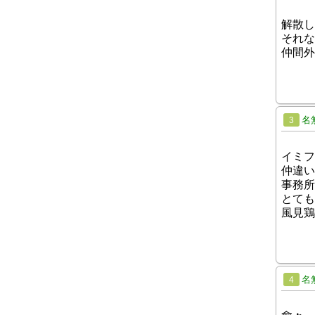
解散し
それな
仲間外
名
3
イミフ
仲違い
事務所
とても
風見鶏
名
4