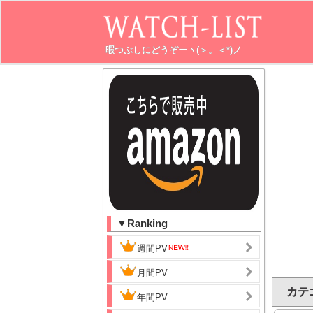
暇つぶしにどうぞーヽ(＞。＜*)ノ
▼Ranking
週間PV
月間PV
カテ
年間PV