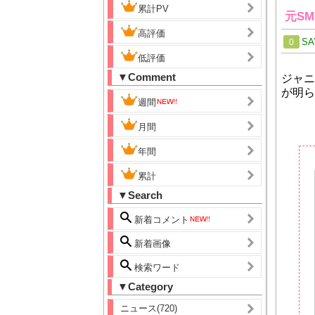
累計PV
元SM
高評価
SA
0
低評価
▼Comment
ジャニ
が明ら
週間
月間
年間
累計
▼Search
新着コメント
新着画像
検索ワード
▼Category
ニュース(720)