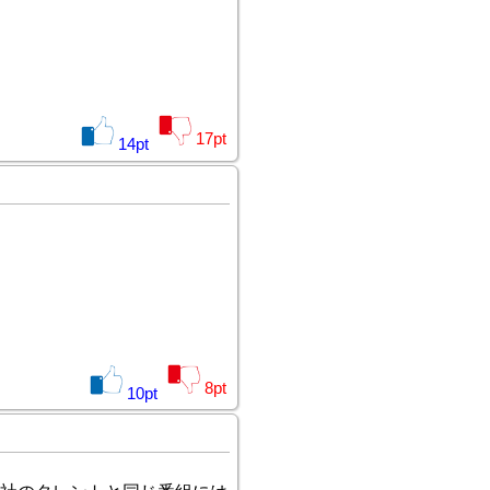
17
pt
14
pt
8
pt
10
pt