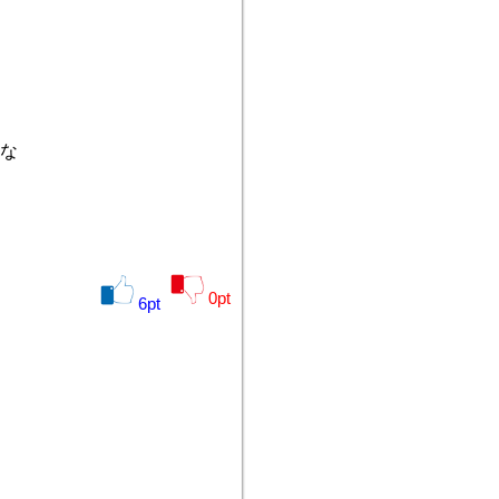
な
0
pt
6
pt