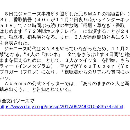
８日にジャニーズ事務所を退所した元ＳＭＡＰの稲垣吾郎（
３）、香取慎吾（４０）が１１月２日夜９時からインターネッ
ａＴＶ」で７２時間ぶっ続けの生放送「稲垣・草なぎ・香取 
はじめます『７２時間ホンネテレビ』」に出演することが２４
た。独立後、初共演となる。また、３人が番組開始と共にＳＮ
も発表された。
ジャニーズ時代はＳＮＳをやっていなかったため、１１月２
禁”となる。“３人の『ホンネ』 全てをさらけ出す３日間”と
ままを伝えるために」として、３人がツイッターを開始。さら
ラマー（インスタグラム）、草なぎがＹｏｕＴｕｂｅｒ（Ｙｏ
ブロガー（ブログ）になり、「視聴者からのリアルな質問にホ
いう。
Ａｂｅｍａの公式ツイッターでは、「ありのままの３人と新
踏み出そう。」と告知されている。
↓全文はソースで
https://www.daily.co.jp/gossip/2017/09/24/0010583578.shtml