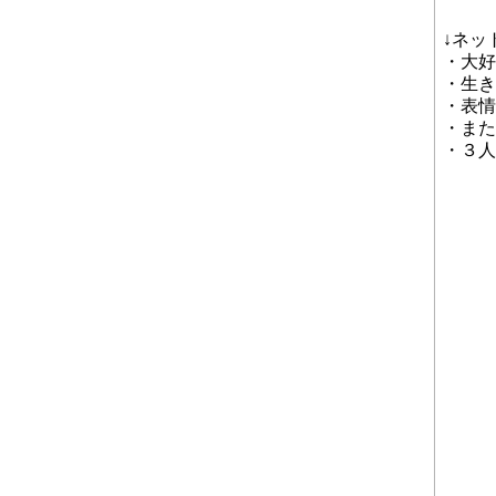
↓ネッ
・大好
・生き
・表
・また
・３人