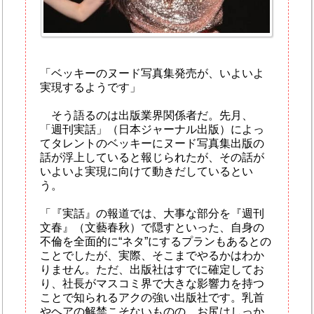
「ベッキーのヌード写真集発売が、いよいよ
実現するようです」
そう語るのは出版業界関係者だ。先月、
「週刊実話」（日本ジャーナル出版）によっ
てタレントのベッキーにヌード写真集出版の
話が浮上していると報じられたが、その話が
いよいよ実現に向けて動きだしているとい
う。
「『実話』の報道では、大事な部分を『週刊
文春』（文藝春秋）で隠すといった、自身の
不倫を全面的に“ネタ”にするプランもあるとの
ことでしたが、実際、そこまでやるかはわか
りません。ただ、出版社はすでに確定してお
り、社長がマスコミ界で大きな影響力を持つ
ことで知られるアクの強い出版社です。乳首
やヘアの解禁こそないものの、お尻はしっか