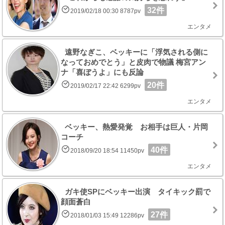
32件
2019/02/18 00:30 8787pv
エンタメ
遠野なぎこ、ベッキーに「浮気される側に
なっておめでとう」と皮肉で物議 梅宮アン
ナ「喜ぼうよ」にも反論
20件
2019/02/17 22:42 6299pv
エンタメ
ベッキー、熱愛発覚 お相手は巨人・片岡
コーチ
40件
2018/09/20 18:54 11450pv
エンタメ
ガキ使SPにベッキー出演 タイキック罰で
顔面蒼白
27件
2018/01/03 15:49 12286pv