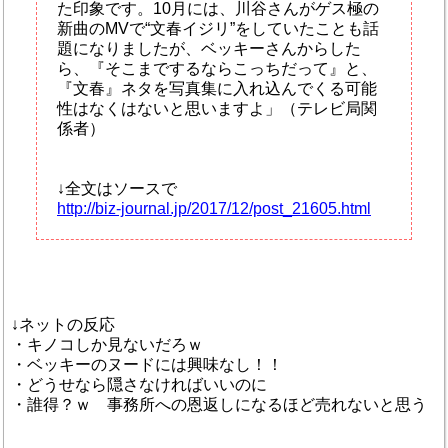
た印象です。10月には、川谷さんがゲス極の
新曲のMVで“文春イジリ”をしていたことも話
題になりましたが、ベッキーさんからした
ら、『そこまでするならこっちだって』と、
『文春』ネタを写真集に入れ込んでくる可能
性はなくはないと思いますよ」（テレビ局関
係者）
↓全文はソースで
http://biz-journal.jp/2017/12/post_21605.html
↓ネットの反応
・キノコしか見ないだろｗ
・ベッキーのヌードには興味なし！！
・どうせなら隠さなければいいのに
・誰得？ｗ 事務所への恩返しになるほど売れないと思う