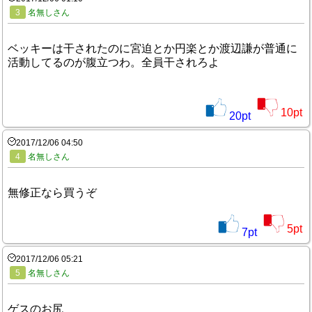
3
名無しさん
ベッキーは干されたのに宮迫とか円楽とか渡辺謙が普通に
活動してるのが腹立つわ。全員干されろよ
10
pt
20
pt
2017/12/06 04:50
4
名無しさん
無修正なら買うぞ
5
pt
7
pt
2017/12/06 05:21
5
名無しさん
ゲスのお尻