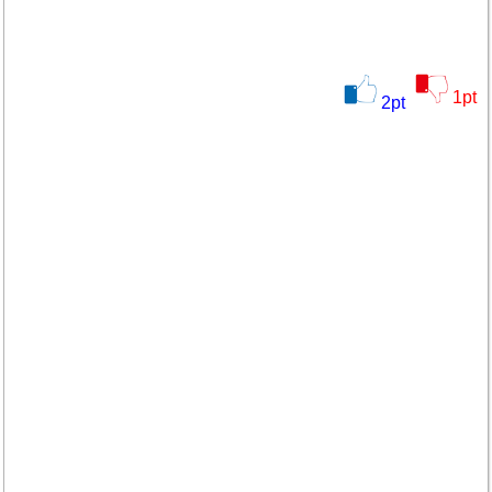
1
pt
2
pt