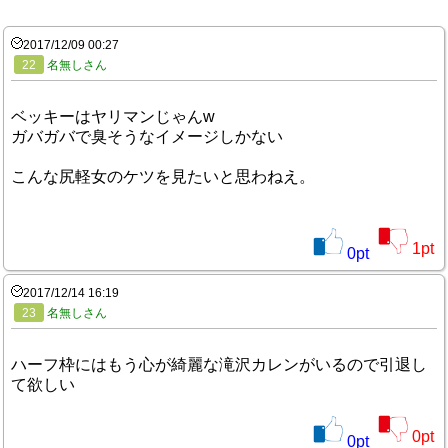
2017/12/09 00:27
22
名無しさん
ベッキーはヤリマンじゃんw
ガバガバで臭そうなイメージしかない
こんな尻軽女のケツを見たいと思わねえ。
1
pt
0
pt
2017/12/14 16:19
23
名無しさん
ハーフ枠にはもう心が綺麗な滝沢カレンがいるので引退し
て欲しい
0
pt
0
pt