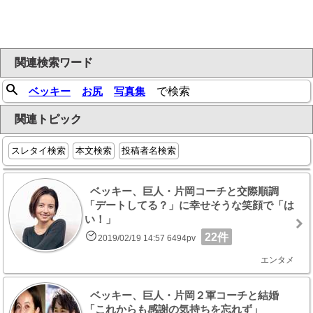
関連検索ワード
ベッキー
お尻
写真集
で検索
関連トピック
スレタイ検索
本文検索
投稿者名検索
ベッキー、巨人・片岡コーチと交際順調
「デートしてる？」に幸せそうな笑顔で「は
い！」
22件
2019/02/19 14:57 6494pv
エンタメ
ベッキー、巨人・片岡２軍コーチと結婚
「これからも感謝の気持ちを忘れず」