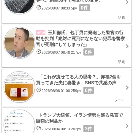
更へ。創業58年で初めての変更。
0件
2026/08/07 08:33 5pv
話題
玉川徹氏、包丁男に発砲した警官の行
NEW
動を批判「絶対に死刑にならない犯罪を警察
官が死刑にしてしまった」
8件
2026/08/07 08:48 217pv
話題
「これが痩せてる人の思考？」赤福2個を
買ってきた夫に妻驚き SNSで共感の声
6件
2026/08/06 01:00 259pv
フード
トランプ大統領、イラン情勢を巡る発言で
巨額の利益か
3件
2026/08/04 00:13 202pv