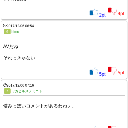
4
pt
2
pt
2017/12/06 06:54
6
hime
AVだね
それっきゃない
5
pt
5
pt
2017/12/06 07:16
7
ワカヒルメノミコト
僻みっぽいコメントがあるわねぇ。