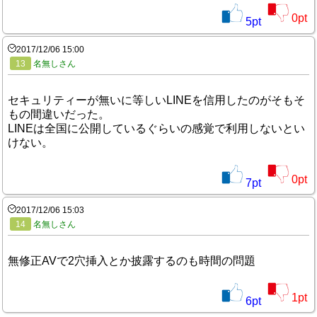
0
pt
5
pt
2017/12/06 15:00
13
名無しさん
セキュリティーが無いに等しいLINEを信用したのがそもそ
もの間違いだった。
LINEは全国に公開しているぐらいの感覚で利用しないとい
けない。
0
pt
7
pt
2017/12/06 15:03
14
名無しさん
無修正AVで2穴挿入とか披露するのも時間の問題
1
pt
6
pt