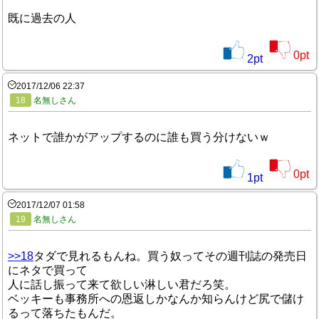
既に過去の人
0
pt
2
pt
2017/12/06 22:37
18
名無しさん
ネットで誰かがアップするのに誰も買う分けないｗ
0
pt
1
pt
2017/12/07 01:58
19
名無しさん
>>18
タダで見れるもんね。買う奴ってその週刊誌の発売日
にネタで買って
人に話し振って来て欲しい淋しい君だろ笑。
ベッキーも事務所への恩返しかなんか知らんけど尻で儲け
るって落ちたもんだ。