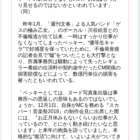
り見せるのではないかといわれています」
（同）
昨年1月、「週刊文春」よる人気バンド「ゲ
スの極み乙女。」のボーカル・川谷絵音との
不倫報道が出て以来、一時はすっかり仕事が
なくなってしまったベッキー。“優等生キャ
ラ”で好感度を保っていたために、不倫発覚後
の記者会見で“嘘”をついたことも大打撃とな
り、所属事務所は騒動によって失ったレギュ
ラー番組の出演料や契約途中だったCM関係の
損害賠償などによって、数億円単位の損害を
被ったともいわれている。
「ベッキーとしては、ヌード写真集出版は事
務所への恩返しの意味もあるのではないでし
ょうか。12月1日、自身がMCを務める『スカ
パー！音楽祭2018』の制作会見に出席した際
には、『お正月休みもないくらいお仕事が入
っているので、とにかく動き続けたいなと思
います』と来年の抱負を語っていました。本
格的な“復活”に向けて、いよいよ火がついてき