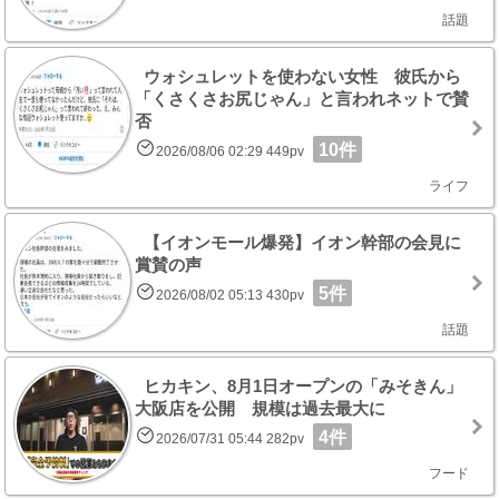
話題
ウォシュレットを使わない女性 彼氏から
「くさくさお尻じゃん」と言われネットで賛
否
10件
2026/08/06 02:29 449pv
ライフ
【イオンモール爆発】イオン幹部の会見に
賞賛の声
5件
2026/08/02 05:13 430pv
話題
ヒカキン、8月1日オープンの「みそきん」
大阪店を公開 規模は過去最大に
4件
2026/07/31 05:44 282pv
フード