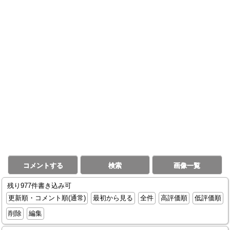
コメントする
検索
画像一覧
残り977件書き込み可
更新順・コメント順(通常)
最初から見る
全件
高評価順
低評価順
削除
編集