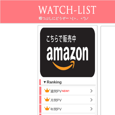
暇つぶしにどうぞーヽ(＞。＜*)ノ
▼Ranking
週間PV
月間PV
年間PV