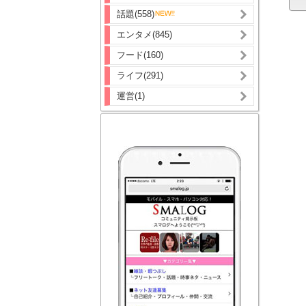
話題(558)
エンタメ(845)
フード(160)
ライフ(291)
運営(1)