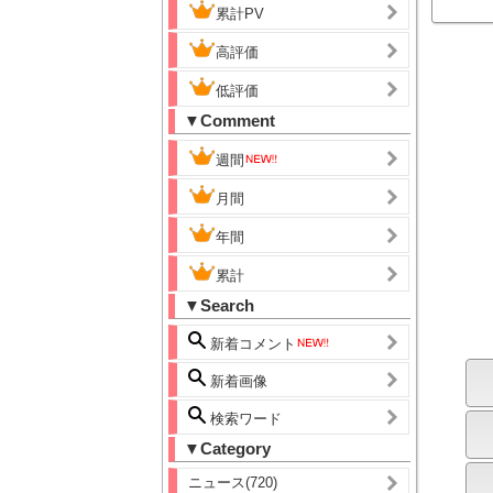
累計PV
高評価
低評価
▼Comment
週間
月間
年間
累計
▼Search
新着コメント
新着画像
検索ワード
▼Category
ニュース(720)