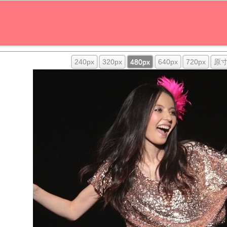
240px
320px
480px
640px
720px
原