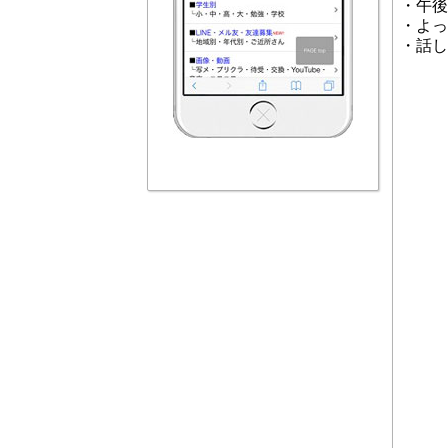
・午後
・よっ
・話し