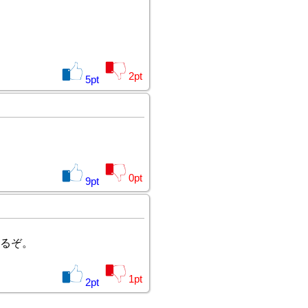
2
pt
5
pt
0
pt
9
pt
るぞ。
1
pt
2
pt