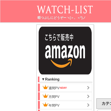
暇つぶしにどうぞーヽ(＞。＜*)ノ
▼Ranking
週間PV
月間PV
カテ
年間PV