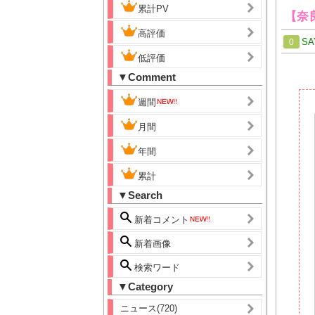
累計PV
【奈
高評価
SA
0
低評価
▼Comment
週間
月間
年間
累計
▼Search
新着コメント
新着画像
検索ワード
▼Category
ニュース(720)