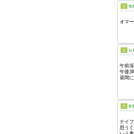
名
3
オマー
も
4
午前深
午後3
昼間に
名
5
ナイフ
思うぐ
いう事