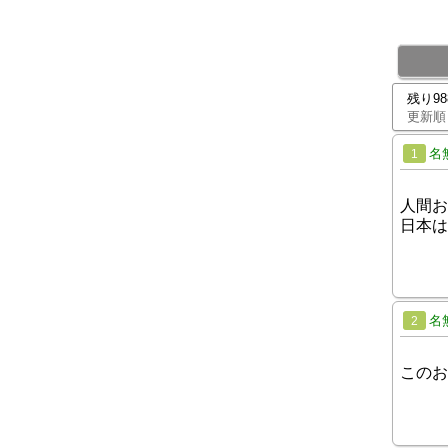
残り9
更新順
名
1
人間お
日本は
名
2
このお