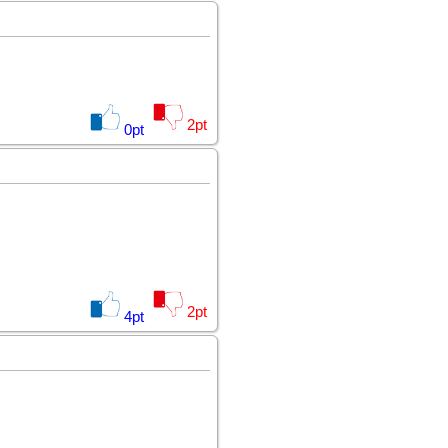
2
pt
0
pt
2
pt
4
pt