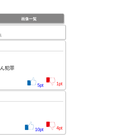
画像一覧
集
ん犯罪
1
pt
5
pt
4
pt
10
pt