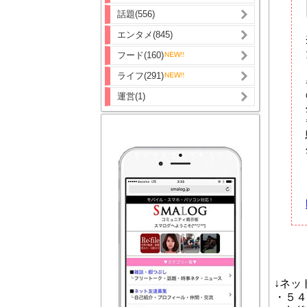
話題(556)
エンタメ(845)
フード(160)
ライフ(291)
運営(1)
↓ネッ
・５４