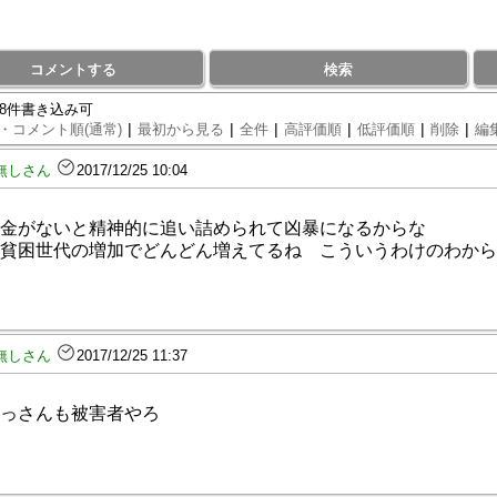
コメントする
検索
88件書き込み可
|
|
|
|
|
|
・コメント順(通常)
最初から見る
全件
高評価順
低評価順
削除
編
無しさん
2017/12/25 10:04
金がないと精神的に追い詰められて凶暴になるからな
貧困世代の増加でどんどん増えてるね こういうわけのわから
無しさん
2017/12/25 11:37
っさんも被害者やろ