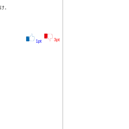
け。
3
pt
1
pt