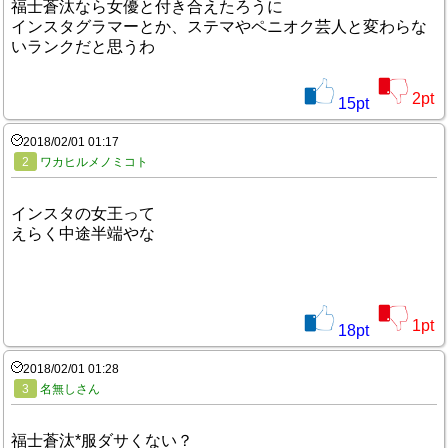
福士蒼汰なら女優と付き合えたろうに
インスタグラマーとか、ステマやペニオク芸人と変わらな
いランクだと思うわ
2
pt
15
pt
2018/02/01 01:17
2
ワカヒルメノミコト
インスタの女王って
えらく中途半端やな
1
pt
18
pt
2018/02/01 01:28
3
名無しさん
福士蒼汰*服ダサくない？