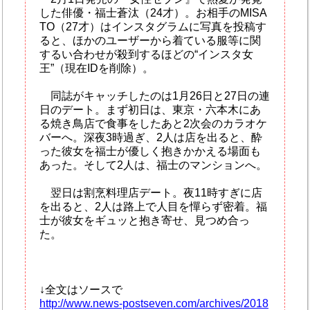
した俳優・福士蒼汰（24才）。お相手のMISA
TO（27才）はインスタグラムに写真を投稿す
ると、ほかのユーザーから着ている服等に関
するい合わせが殺到するほどの“インスタ女
王”（現在IDを削除）。
同誌がキャッチしたのは1月26日と27日の連
日のデート。まず初日は、東京・六本木にあ
る焼き鳥店で食事をしたあと2次会のカラオケ
バーへ。深夜3時過ぎ、2人は店を出ると、酔
った彼女を福士が優しく抱きかかえる場面も
あった。そして2人は、福士のマンションへ。
翌日は割烹料理店デート。夜11時すぎに店
を出ると、2人は路上で人目を憚らず密着。福
士が彼女をギュッと抱き寄せ、見つめ合っ
た。
↓全文はソースで
http://www.news-postseven.com/archives/2018