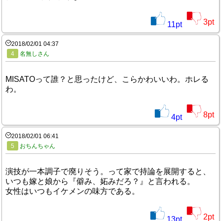
3
pt
11
pt
2018/02/01 04:37
4
名無しさん
MISATOって誰？と思ったけど、こらかわいいわ。ホレる
わ。
8
pt
4
pt
2018/02/01 06:41
5
おちんちゃん
演技が一本調子で廃りそう。って家で持論を展開すると、
いつも嫁と娘から『僻み、妬みだろ？』と言われる。
女性はいつもイケメンの味方である。
2
pt
13
pt