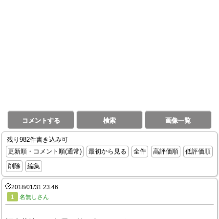
コメントする
検索
画像一覧
残り982件書き込み可
更新順・コメント順(通常)
最初から見る
全件
高評価順
低評価順
削除
編集
2018/01/31 23:46
1
名無しさん