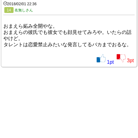
2018/02/01 22:36
14
名無しさん
おまえら妬み全開やな。
おまえらの彼氏でも彼女でも顔見せてみろや。いたらの話
やけど。
タレントは恋愛禁止みたいな発言してるバカまでおるな。
3
pt
1
pt