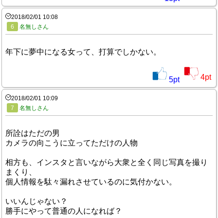
2018/02/01 10:08
6
名無しさん
年下に夢中になる女って、打算でしかない。
4
pt
5
pt
2018/02/01 10:09
7
名無しさん
所詮はただの男
カメラの向こうに立ってただけの人物
相方も、インスタと言いながら大衆と全く同じ写真を撮り
まくり、
個人情報を駄々漏れさせているのに気付かない。
いいんじゃない？
勝手にやって普通の人になれば？