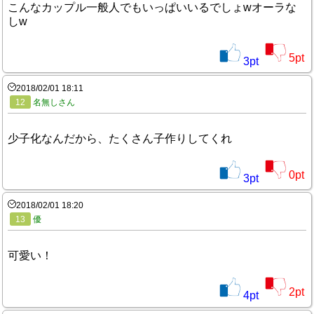
こんなカップル一般人でもいっぱいいるでしょwオーラな
しw
5
pt
3
pt
2018/02/01 18:11
12
名無しさん
少子化なんだから、たくさん子作りしてくれ
0
pt
3
pt
2018/02/01 18:20
13
優
可愛い！
2
pt
4
pt