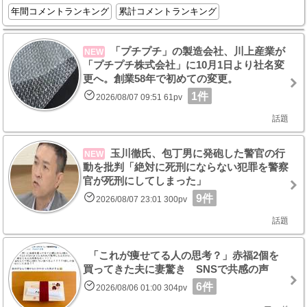
年間コメントランキング
累計コメントランキング
「プチプチ」の製造会社、川上産業が
NEW
「プチプチ株式会社」に10月1日より社名変
更へ。創業58年で初めての変更。
1件
2026/08/07 09:51 61pv
話題
玉川徹氏、包丁男に発砲した警官の行
NEW
動を批判「絶対に死刑にならない犯罪を警察
官が死刑にしてしまった」
9件
2026/08/07 23:01 300pv
話題
「これが痩せてる人の思考？」赤福2個を
買ってきた夫に妻驚き SNSで共感の声
6件
2026/08/06 01:00 304pv