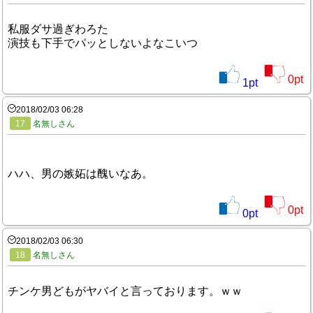
私服ダサ過ぎわろた
演技も下手でパッとしないよなこいつ
0
pt
1
pt
2018/02/03 06:28
17
名無しさん
ハハ、男の嫉妬は醜いなあ。
0
pt
0
pt
2018/02/03 06:30
18
名無しさん
チンケ男どもがヤバイと言っております。ｗｗ