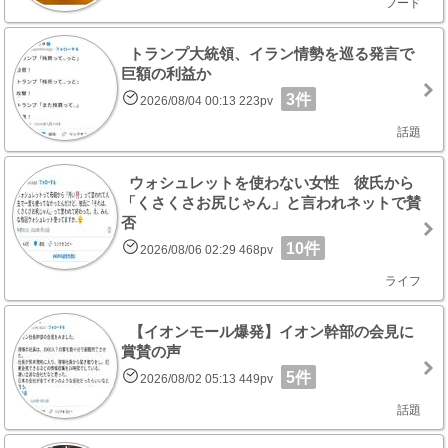
フード
トランプ大統領、イラン情勢を巡る発言で
巨額の利益か
3件
2026/08/04 00:13 223pv
話題
ウォシュレットを使わない女性 彼氏から
「くさくさお尻じゃん」と言われネットで賛
否
10件
2026/08/06 02:29 468pv
ライフ
【イオンモール爆発】イオン幹部の会見に
賞賛の声
5件
2026/08/02 05:13 449pv
話題