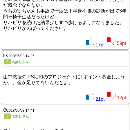
だ残念でならない。
うちの婆ちゃんも事故で一度は下半身不随の診断が出て3年
間車椅子生活だったけど
リハビリを続けた結果少しずつ歩けるようになりました。
リハビリがんばってください。
59
pt
17
pt
2018/05/08 14:26
2
名無しさん
山中教授のIPS細胞のプロジェクトにTポイント募金しよう
か。。金が足りてないんだとよ。
12
pt
21
pt
2018/05/08 14:41
3
名無しさん