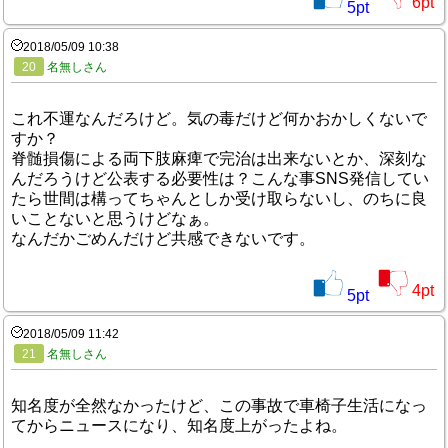
6
pt
5
pt
2018/05/09 10:38
20
名無しさん
これ不運なんだろけど。気の毒だけど何かおかしくないで
すか？
脊髄損傷による両下肢麻痺で完治は出来ないとか、深刻な
んだろうけど公表する必要性は？こんな事SNS発信してい
たら世間は構ってちゃんとしか受け取らないし、のちに良
いことないと思うけどなぁ。
なんだかごめんだけど共感できないです。
4
pt
5
pt
2018/05/09 11:42
21
名無しさん
知名度が全然なかったけど、この事故で車椅子生活になっ
てからニュースになり、知名度上がったよね。