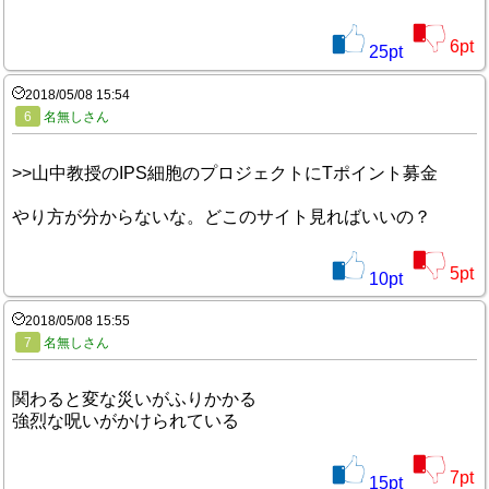
6
pt
25
pt
2018/05/08 15:54
6
名無しさん
>>山中教授のIPS細胞のプロジェクトにTポイント募金
やり方が分からないな。どこのサイト見ればいいの？
5
pt
10
pt
2018/05/08 15:55
7
名無しさん
関わると変な災いがふりかかる
強烈な呪いがかけられている
7
pt
15
pt