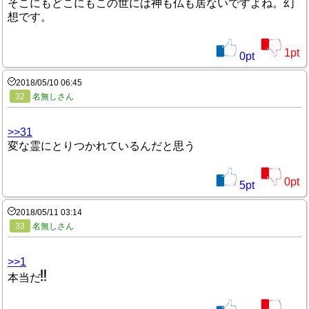
そこにもどこにもこの世には神も仏も居ないですよね。幻
想です。
1
pt
0
pt
2018/05/10 06:45
32
名無しさん
>>31
変な霊にとりつかれているんだと思う
0
pt
5
pt
2018/05/11 03:14
33
名無しさん
>>1
本当だ