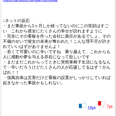
↓ネットの反応
・まだ事故から1ヶ月しか経ってないのにこの笑顔はすご
い これから彼女にたくさんの幸せが訪れますように
・完全にその看板を作った会社に責任があるでしょ。その
不備のせいで彼女の未来が奪われた！こんな理不尽が許さ
れていいはずがありませんよ！
・若くて可愛いのに辛いですね 乗り越えて、これからも
人に感動や夢を与える存在になって欲しいです
・まだまだこれからってときに突然車椅子生活になるなん
て‥辛いだろうけどたくさんの人が応援してるはず！がん
ばれ！！
・強風自体は災害だけど看板の設置がしっかりしていれば
起きなかった事故かもしれない。
7
pt
18
pt