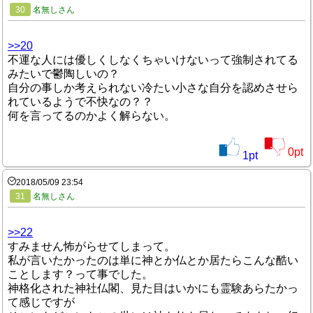
30
名無しさん
>>20
不運な人には優しくしなくちゃいけないって強制されてる
みたいで鬱陶しいの？
自分の事しか考えられない冷たい小さな自分を認めさせら
れているようで不快なの？？
何を言ってるのかよく解らない。
0
pt
1
pt
2018/05/09 23:54
31
名無しさん
>>22
すみません怖がらせてしまって。
私が言いたかったのは単に神とか仏とか居たらこんな酷い
ことします？って事でした。
神格化された神社仏閣、見た目はいかにも霊験あらたかっ
て感じですが