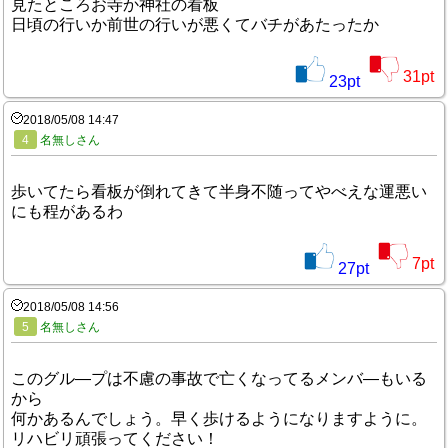
見たところお寺か神社の看板
日頃の行いか前世の行いが悪くてバチがあたったか
31
pt
23
pt
2018/05/08 14:47
4
名無しさん
歩いてたら看板が倒れてきて半身不随ってやべえな運悪い
にも程があるわ
7
pt
27
pt
2018/05/08 14:56
5
名無しさん
このグル―プは不慮の事故で亡くなってるメンバ―もいる
から
何かあるんでしょう。早く歩けるようになりますように。
リハビリ頑張ってください！