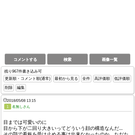
コメントする
検索
画像一覧
残り967件書き込み可
更新順・コメント順(通常)
最初から見る
全件
高評価順
低評価順
削除
編集
2018/05/08 13:15
1
名無しさん
目までは可愛いのに
目から下が二回り大きいってどういう顔の構造なんだ...
その顎で看板を受け止める事は出来なかったのか、ただた