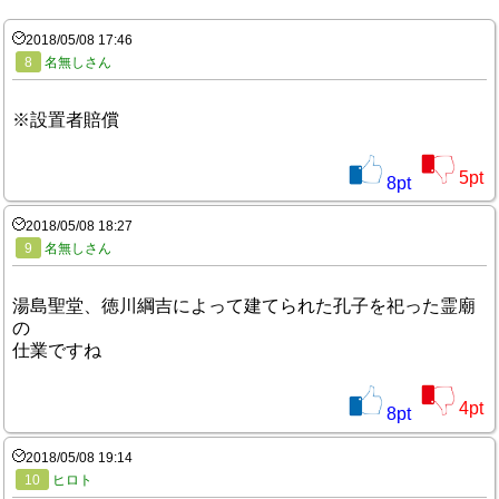
2018/05/08 17:46
8
名無しさん
※設置者賠償
5
pt
8
pt
2018/05/08 18:27
9
名無しさん
湯島聖堂、徳川綱吉によって建てられた孔子を祀った霊廟
の
仕業ですね
4
pt
8
pt
2018/05/08 19:14
10
ヒロト