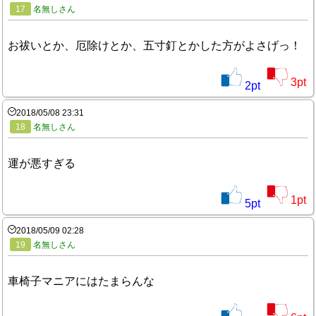
17
名無しさん
お祓いとか、厄除けとか、五寸釘とかした方がよさげっ！
3
pt
2
pt
2018/05/08 23:31
18
名無しさん
運が悪すぎる
1
pt
5
pt
2018/05/09 02:28
19
名無しさん
車椅子マニアにはたまらんな