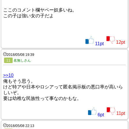
ここのコメント欄ヤベー奴多いね。
この子は強い女の子だよ
12
pt
11
pt
2018/05/08 19:39
11
名無しさん
>>10
俺もそう思う。
けど特アや日本やロシアって匿名掲示板の悪口率が高いら
しいぞ。
要は幼稚な民族性って事なのかもな。
11
pt
6
pt
2018/05/08 22:13