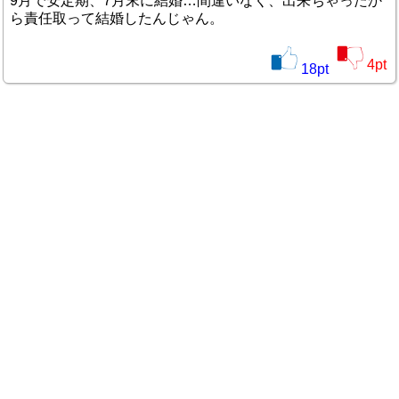
9月で安定期、7月末に結婚…間違いなく、出来ちゃったか
ら責任取って結婚したんじゃん。
4
pt
18
pt