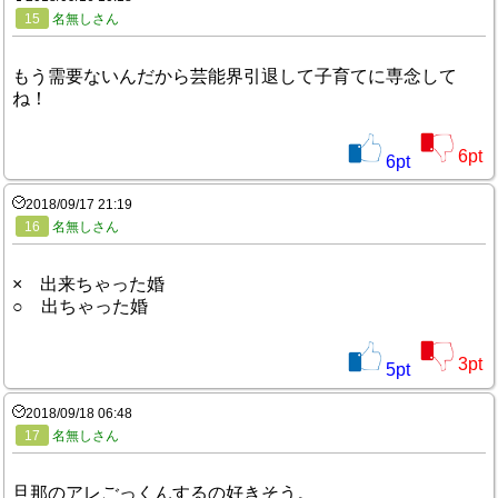
15
名無しさん
もう需要ないんだから芸能界引退して子育てに専念して
ね！
6
pt
6
pt
2018/09/17 21:19
16
名無しさん
× 出来ちゃった婚
○ 出ちゃった婚
3
pt
5
pt
2018/09/18 06:48
17
名無しさん
旦那のアレごっくんするの好きそう。