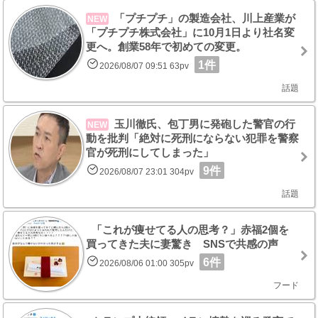
「プチプチ」の製造会社、川上産業が
NEW
「プチプチ株式会社」に10月1日より社名変
更へ。創業58年で初めての変更。
1件
2026/08/07 09:51 63pv
話題
玉川徹氏、包丁男に発砲した警官の行
NEW
動を批判「絶対に死刑にならない犯罪を警察
官が死刑にしてしまった」
9件
2026/08/07 23:01 304pv
話題
「これが痩せてる人の思考？」赤福2個を
買ってきた夫に妻驚き SNSで共感の声
6件
2026/08/06 01:00 305pv
フード