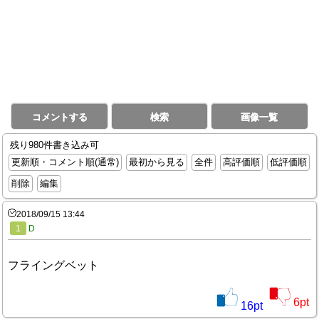
コメントする
検索
画像一覧
残り980件書き込み可
更新順・コメント順(通常)
最初から見る
全件
高評価順
低評価順
削除
編集
2018/09/15 13:44
1
D
フライングベット
6
pt
16
pt