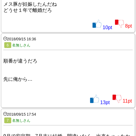
メス豚が妊娠したんだね
どうせ１年で離婚だろ
8
pt
10
pt
2018/09/15 16:36
6
名無しさん
順番が違うだろ
先に俺から…
11
pt
13
pt
2018/09/15 17:54
7
名無しさん