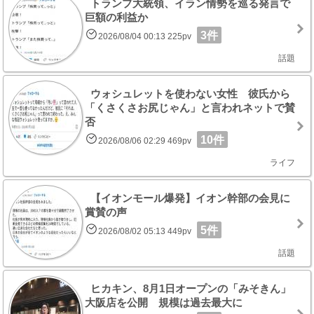
トランプ大統領、イラン情勢を巡る発言で
巨額の利益か
3件
2026/08/04 00:13 225pv
話題
ウォシュレットを使わない女性 彼氏から
「くさくさお尻じゃん」と言われネットで賛
否
10件
2026/08/06 02:29 469pv
ライフ
【イオンモール爆発】イオン幹部の会見に
賞賛の声
5件
2026/08/02 05:13 449pv
話題
ヒカキン、8月1日オープンの「みそきん」
大阪店を公開 規模は過去最大に