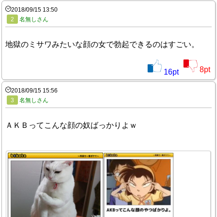
2018/09/15 13:50
2
名無しさん
地獄のミサワみたいな顔の女で勃起できるのはすごい。
8
pt
16
pt
2018/09/15 15:56
3
名無しさん
ＡＫＢってこんな顔の奴ばっかりよｗ