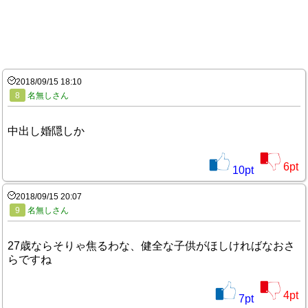
2018/09/15 18:10
8
名無しさん
中出し婚隠しか
6
pt
10
pt
2018/09/15 20:07
9
名無しさん
27歳ならそりゃ焦るわな、健全な子供がほしければなおさ
らですね
4
pt
7
pt