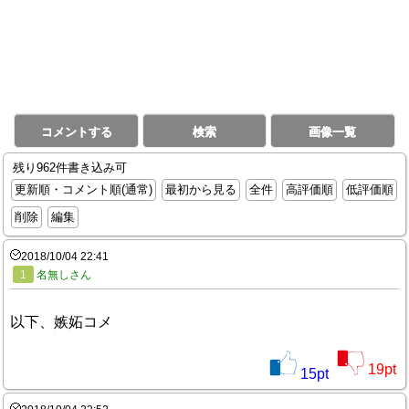
コメントする
検索
画像一覧
残り962件書き込み可
更新順・コメント順(通常)
最初から見る
全件
高評価順
低評価順
削除
編集
2018/10/04 22:41
1
名無しさん
以下、嫉妬コメ
19
pt
15
pt