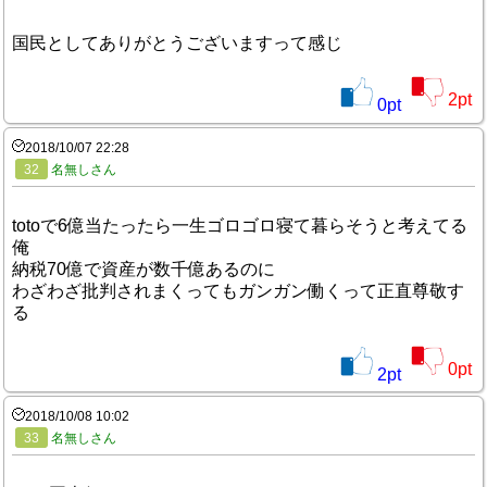
国民としてありがとうございますって感じ
2
pt
0
pt
2018/10/07 22:28
32
名無しさん
totoで6億当たったら一生ゴロゴロ寝て暮らそうと考えてる
俺
納税70億で資産が数千億あるのに
わざわざ批判されまくってもガンガン働くって正直尊敬す
る
0
pt
2
pt
2018/10/08 10:02
33
名無しさん