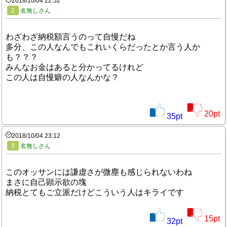
2018/10/04 22:52
2
名無しさん
わざわざ納税額言うのって自慢だね
多分、この人なんでもこれいくらだったとか言う人か
も？？？
みんなお金はあると分かってるけれど
この人は自慢癖の人なんかな？
20
pt
35
pt
2018/10/04 23:12
3
名無しさん
このオッサンには謙虚さが微塵も感じられないわね
まさに自己顕示欲の塊
納税とてもご立派だけどこういう人はキライです
15
pt
32
pt