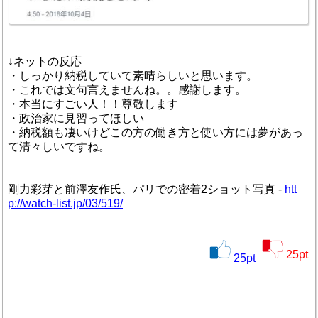
↓ネットの反応
・しっかり納税していて素晴らしいと思います。
・これでは文句言えませんね。。感謝します。
・本当にすごい人！！尊敬します
・政治家に見習ってほしい
・納税額も凄いけどこの方の働き方と使い方には夢があっ
て清々しいですね。
剛力彩芽と前澤友作氏、パリでの密着2ショット写真 -
htt
p://watch-list.jp/03/519/
25
pt
25
pt