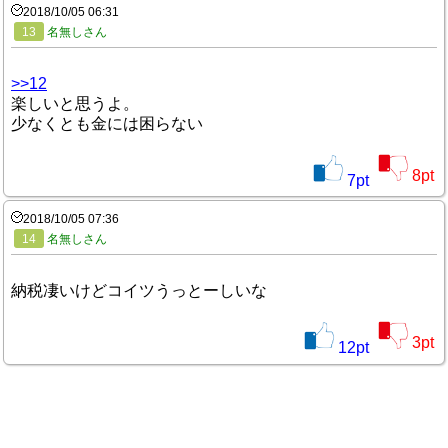
2018/10/05 06:31
13
名無しさん
>>12
楽しいと思うよ。
少なくとも金には困らない
8
pt
7
pt
2018/10/05 07:36
14
名無しさん
納税凄いけどコイツうっとーしいな
3
pt
12
pt