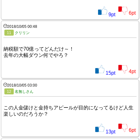
6
pt
9
pt
2018/10/05 00:48
11
クリリン
納税額で70億ってどんだけ～！
去年の大幅ダウン何でやろ？
4
pt
15
pt
2018/10/05 03:00
12
名無しさん
この人金儲けと金持ちアピールが目的になってるけど人生
楽しいのだろうか？
6
pt
13
pt