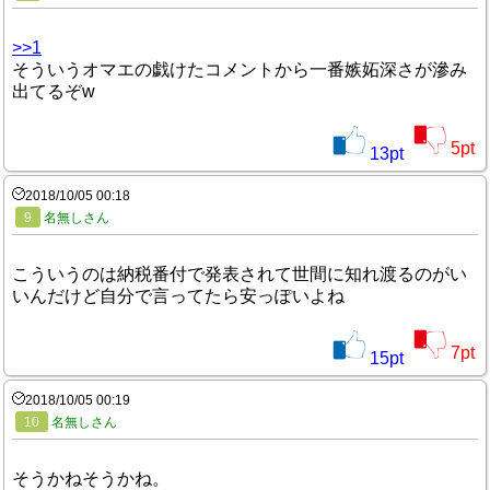
>>1
そういうオマエの戯けたコメントから一番嫉妬深さが滲み
出てるぞw
5
pt
13
pt
2018/10/05 00:18
9
名無しさん
こういうのは納税番付で発表されて世間に知れ渡るのがい
いんだけど自分で言ってたら安っぽいよね
7
pt
15
pt
2018/10/05 00:19
10
名無しさん
そうかねそうかね。