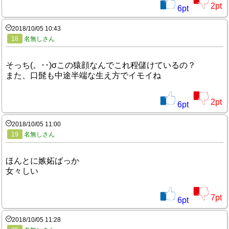
2
pt
6
pt
2018/10/05 10:43
18
名無しさん
そっち(。･･)σこの猿顔なんでこれ程儲けているの？
また、口髭も中途半端な生え方でイモイね
2
pt
6
pt
2018/10/05 11:00
19
名無しさん
ほんとに嫉妬ばっか
女々しい
7
pt
6
pt
2018/10/05 11:28