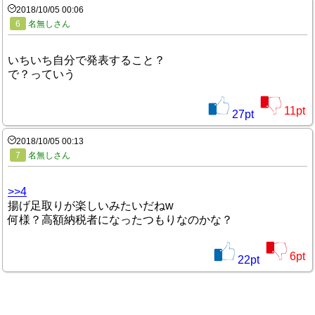
2018/10/05 00:06
6
名無しさん
いちいち自分で発表すること？
で？っていう
11
pt
27
pt
2018/10/05 00:13
7
名無しさん
>>4
揚げ足取りが楽しいみたいだねw
何様？高額納税者になったつもりなのかな？
6
pt
22
pt