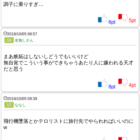
調子に乗りすぎ…
5
pt
6
pt
2018/10/05 08:57
16
名無しさん
まあ嫉妬はしないしどうでもいいけど
無自覚でこういう事ができちゃうあたり人に嫌われる天才
だと思う
4
pt
8
pt
2018/10/05 09:39
17
ななし
飛行機墜落とかテロリストに旅行先でやられればいいのに
w