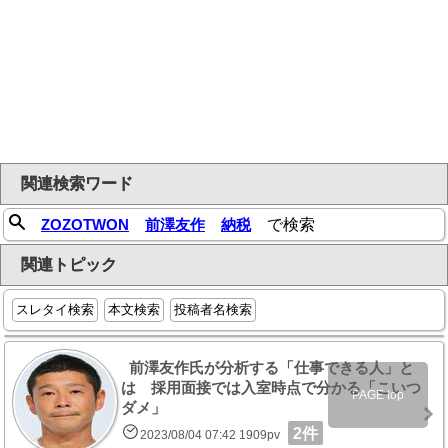
関連検索ワード
ZOZOTWON
前澤友作
納税
で検索
関連トピック
スレタイ検索
本文検索
投稿者名検索
前澤友作氏が分析する「仕事できる人」と
は 採用面接では入室時点で分かる「こいつ
PAGE top
ダメ」
2件
2023/08/04 07:42 1909pv