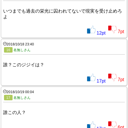
いつまでも過去の栄光に囚われてないで現実を受け止めろ
よ
7
pt
12
pt
2018/10/18 23:40
16
名無しさん
誰？このジジイは？
7
pt
17
pt
2018/10/19 00:04
17
名無しさん
誰この人？
6
pt