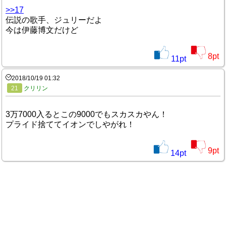
>>17
伝説の歌手、ジュリーだよ
今は伊藤博文だけど
8
pt
11
pt
2018/10/19 01:32
21
クリリン
3万7000入るとこの9000でもスカスカやん！
プライド捨ててイオンでしやがれ！
9
pt
14
pt