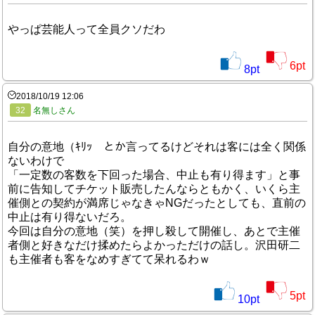
やっぱ芸能人って全員クソだわ
6
pt
8
pt
2018/10/19 12:06
32
名無しさん
自分の意地（ｷﾘｯ とか言ってるけどそれは客には全く関係
ないわけで
「一定数の客数を下回った場合、中止も有り得ます」と事
前に告知してチケット販売したんならともかく、いくら主
催側との契約が満席じゃなきゃNGだったとしても、直前の
中止は有り得ないだろ。
今回は自分の意地（笑）を押し殺して開催し、あとで主催
者側と好きなだけ揉めたらよかっただけの話し。沢田研二
も主催者も客をなめすぎてて呆れるわｗ
5
pt
10
pt