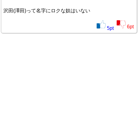
沢田(澤田)って名字にロクな奴はいない
6
pt
5
pt