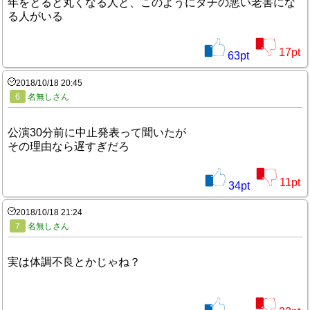
年をとると丸くなる人と、このようにタチの悪い老害にな
る人がいる
17
pt
63
pt
2018/10/18 20:45
6
名無しさん
公演30分前に中止発表って聞いたが
その理由なら遅すぎだろ
11
pt
34
pt
2018/10/18 21:24
7
名無しさん
実は体調不良とかじゃね？