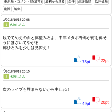
更新順・コメント順(通常)
最初から見る
全件
高評価順
低評価順
削除
編集
2018/10/18 20:08
1
名無しさん
鏡でてめえの面と体型みろよ、中年メタボ野郎が何を偉そ
うにほざいてやがる
郷ひろみを少しは見習え！
22
pt
73
pt
2018/10/18 20:15
2
名無しさん
次のライブも埋まらないから中止ね！
20
pt
49
pt