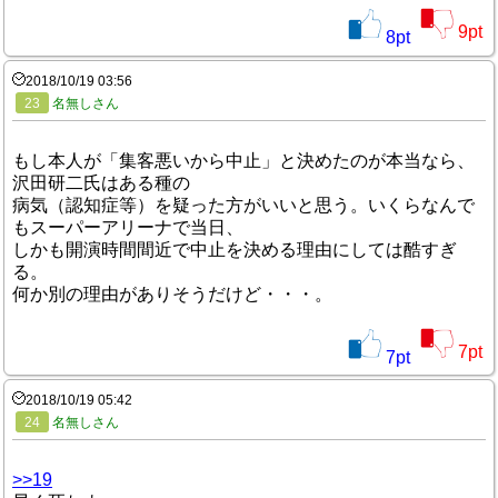
9
pt
8
pt
2018/10/19 03:56
23
名無しさん
もし本人が「集客悪いから中止」と決めたのが本当なら、
沢田研二氏はある種の
病気（認知症等）を疑った方がいいと思う。いくらなんで
もスーパーアリーナで当日、
しかも開演時間間近で中止を決める理由にしては酷すぎ
る。
何か別の理由がありそうだけど・・・。
7
pt
7
pt
2018/10/19 05:42
24
名無しさん
>>19