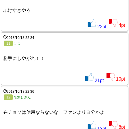
ふけすぎやろ
4
pt
23
pt
2018/10/18 22:24
11
けつ
勝手にしやがれ！！
10
pt
21
pt
2018/10/18 22:36
12
名無しさん
在チョソは信用ならないな ファンより自分かよ
8
pt
12
pt