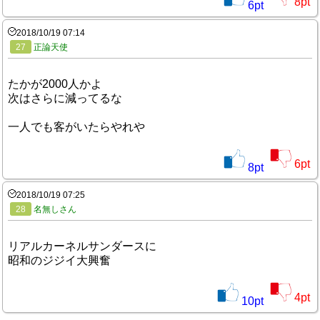
8
pt
6
pt
2018/10/19 07:14
27
正論天使
たかが2000人かよ
次はさらに減ってるな
一人でも客がいたらやれや
6
pt
8
pt
2018/10/19 07:25
28
名無しさん
リアルカーネルサンダースに
昭和のジジイ大興奮
4
pt
10
pt