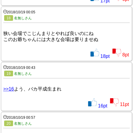
17
pt
2018/10/19 00:05
18
名無しさん
狭い会場でこじんまりとやれば良いのにね
このお爺ちゃんには大きな会場は要りませぬ
8
pt
18
pt
2018/10/19 00:43
19
名無しさん
>>16
よう、バカ平成生まれ
11
pt
16
pt
2018/10/19 00:57
20
名無しさん