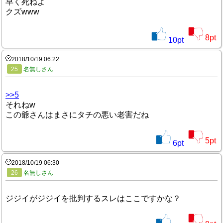
早く死ねよ
クズwww
8
pt
10
pt
2018/10/19 06:22
25
名無しさん
>>5
それねw
この爺さんはまさにタチの悪い老害だね
5
pt
6
pt
2018/10/19 06:30
26
名無しさん
ジジイがジジイを批判するスレはここですかな？