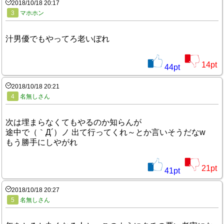
2018/10/18 20:17
3
マホホン
汁男優でもやってろ老いぼれ
14
pt
44
pt
2018/10/18 20:21
4
名無しさん
次は埋まらなくてもやるのか知らんが
途中で（｀Д´）ノ 出て行ってくれ～とか言いそうだなw
もう勝手にしやがれ
21
pt
41
pt
2018/10/18 20:27
5
名無しさん