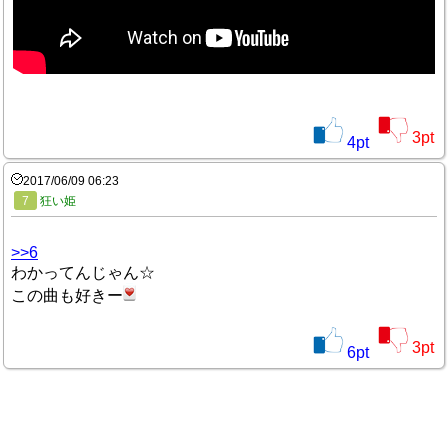
3
pt
4
pt
2017/06/09 06:23
7
狂い姫
>>6
わかってんじゃん☆
この曲も好きー
3
pt
6
pt