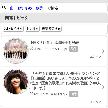
曲
おすすめ
歌手
で検索
関連トピック
スレタイ検索
本文検索
投稿者名検索
NHK『紅白』出場歌手を発表
3件
2024/11/20 17:55 1168pv
エンタメ
「今年も紅白出てほしい歌手」ランキング
【紅組編】あいみょん、YOASOBIを抑えた
1位は “圧倒的歌唱力” に期待の歌姫【500人
にきいた】
3件
2024/10/26 16:44 1298pv
エンタメ