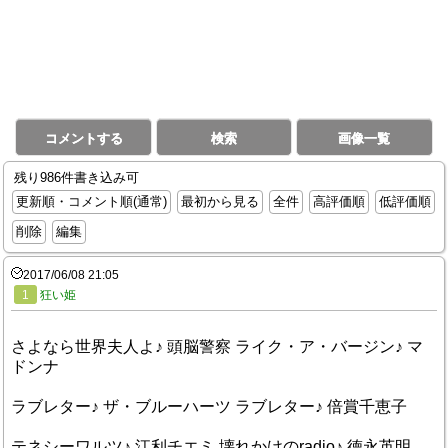
コメントする
検索
画像一覧
残り986件書き込み可
更新順・コメント順(通常)
最初から見る
全件
高評価順
低評価順
削除
編集
2017/06/08 21:05
1
狂い姫
さよなら世界夫人よ♪ 頭脳警察 ライク・ア・バージン♪ マ
ドンナ
ラブレター♪ ザ・ブルーハーツ ラブレター♪ 倍賞千恵子
テネシーワルツ♪ 江利チエミ 壊れかけのradio♪ 徳永英明