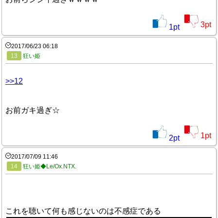
3
pt
1
pt
2017/06/23 06:18
13
狂い姫
>>12
お前ガキ過ぎ☆
1
pt
2
pt
2017/07/09 11:46
14
狂い姫◆Le/Ox.NTX.
これを聴いて何も感じないのは不感症である