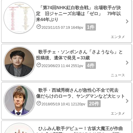
「第74回NHK紅白歌合戦」 出場歌手が決
定 旧ジャニーズ出場は「ゼロ」 79年以
来44年ぶり
1件
2023/11/15 07:19 1649pv
エンタメ
歌手チェ・ソンボンさん「さようなら」と
投稿後、遺体で発見＝33歳
4件
2023/06/23 11:44 2551pv
ニュース
歌手・西城秀樹さんが急性心不全で死去
傷だらけのローラ、ヤングマンなど大ヒット
20件
2018/05/19 10:41 12120pv
エンタメ
ひふみん歌手デビュー！古坂大魔王が作曲