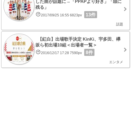
した曲が話題に→「PPAPより好き」「頭に
残る」
13件
2017/09/25 16:55 6823pv
話題
【紅白】出場歌手決定 KinKi、宇多田、欅
坂ら初出場10組＜出場者一覧＞
8件
2016/12/17 17:28 7590pv
エンタメ