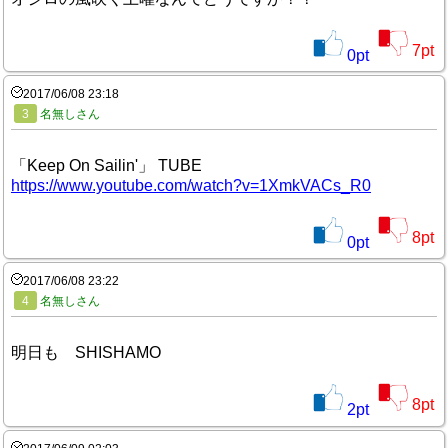
7
pt
0
pt
2017/06/08 23:18
3
名無しさん
「Keep On Sailin'」 TUBE
https://www.youtube.com/watch?v=1XmkVACs_R0
8
pt
0
pt
2017/06/08 23:22
4
名無しさん
明日も SHISHAMO
8
pt
2
pt