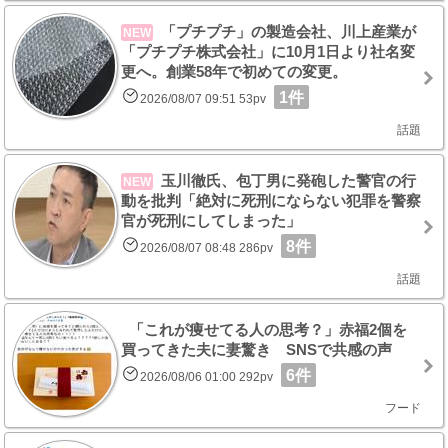
「プチプチ」の製造会社、川上産業が
NEW
「プチプチ株式会社」に10月1日より社名変
更へ。創業58年で初めての変更。
1件
2026/08/07 09:51 53pv
話題
玉川徹氏、包丁男に発砲した警官の行
NEW
動を批判「絶対に死刑にならない犯罪を警察
官が死刑にしてしまった」
8件
2026/08/07 08:48 286pv
話題
「これが痩せてる人の思考？」赤福2個を
買ってきた夫に妻驚き SNSで共感の声
6件
2026/08/06 01:00 292pv
フード