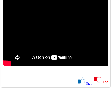
1
pt
0
pt