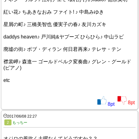
紅い花♪ ちあきなおみ ファイト! ♪ 中島みゆき
星屑の町♪ 三橋美智也 優実子の春♪ 友川カズキ
daddys heaven♪ 戸川純&ヤプーズ ひらひら♪ 中山ラビ
廃墟の街♪ ボブ・ディラン 何日君再来♪ テレサ・テン
襟裳岬♪ 森進一 ゴールドベルク変奏曲♪ グレン・グールド
(ピアノ)
etc
8
pt
8
pt
2017/06/08 22:27
2
もっちー
オジロの風吹く土曜なんてどうですか？？