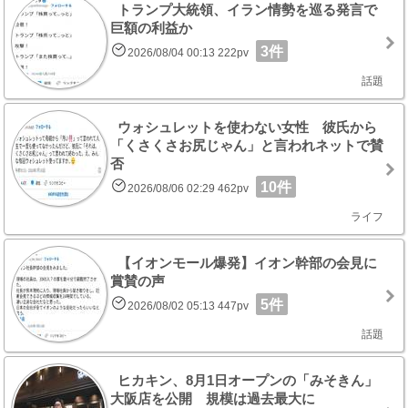
トランプ大統領、イラン情勢を巡る発言で
巨額の利益か
3件
2026/08/04 00:13 222pv
話題
ウォシュレットを使わない女性 彼氏から
「くさくさお尻じゃん」と言われネットで賛
否
10件
2026/08/06 02:29 462pv
ライフ
【イオンモール爆発】イオン幹部の会見に
賞賛の声
5件
2026/08/02 05:13 447pv
話題
ヒカキン、8月1日オープンの「みそきん」
大阪店を公開 規模は過去最大に