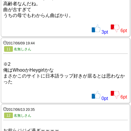
高齢者なんだね。
曲が古すぎて
うちの母でもわからん曲ばかり。
6
pt
3
pt
2017/06/09 19:44
11
名無しさん
※2
俺はWhooかHeygirlかな
まさかこのサイトに日本語ラップ好きが居るとは思わなか
った
6
pt
0
pt
2017/06/13 20:35
12
名無しさん
お前らジジイ過ぎｗｗｗｗ