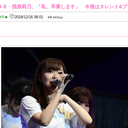
T４８・指原莉乃、「私、卒業します」 今後はタレント&
YA★
2018/12/16 08:01
8件 6431pv