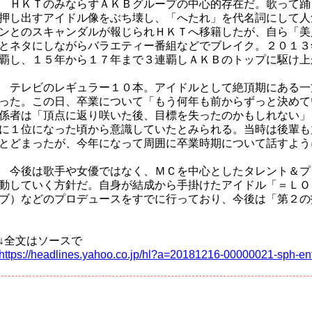
ＨＫＴのみならずＡＫＢグループの中心的存在だ。歌って踊
押し出すアイドル像をぶち壊し、「へたれ」を代名詞にして人
ンとのスキャンダルが報じられＨＫＴへ移籍したが、自ら「美
とネタにしながらバラエティー番組などでブレイク。２０１３
覇し、１５年から１７年まで３連覇しＡＫＢのトップに駆け上
テレビのレギュラー１０本。アイドルとして絶頂期にある一
った。この日、卒業について「もう何年も前からずっと決めて
係者は「頂点に返り咲いた後、目標を失ったのかもしれない」
に１位になった頃から意識していたとみられる。当時は後輩も
とどまったが、今年になって周囲に卒業時期について話すよう
今後は歌手や女優ではなく、ＭＣを中心としたタレント＆プ
動していく方針だ。自身が結成から手掛けたアイドル「＝ＬＯ
ブ）などのプロデュースをすでに行っており、今後は「第２の
↓全文はソースで
https://headlines.yahoo.co.jp/hl?a=20181216-00000021-sph-en