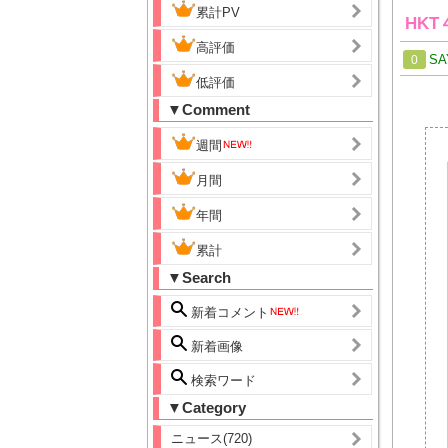
累計PV
HK
高評価
SA
0
低評価
▼Comment
週間
月間
年間
累計
▼Search
新着コメント
新着画像
検索ワード
▼Category
ニュース(720)