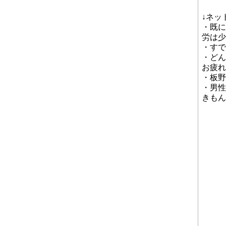
↓ネッ
・既に
労は少
・すで
・どん
お疲れ
・板野
・男性
きもん