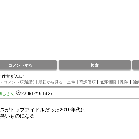
コメントする
検索
91件書き込み可
|
|
|
|
|
|
・コメント順(通常)
最初から見る
全件
高評価順
低評価順
削除
編
無しさん
2018/12/16 18:27
スがトップアイドルだった2010年代は
笑いものになる