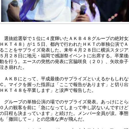
選抜総選挙で１位に４度輝いたＡＫＢ４８グループの絶対女
ＨＫＴ４８）が１５日、都内で行われたＨＫＴの単独公演でＡ
ることをサプライズ発表した。来年４月２８日に横浜スタジア
５月２８日に地元・福岡で感謝祭イベントに出席する。卒業後
動を行う。エースの突然の発表に宮脇咲良（２０）、矢吹奈子
泣き崩れた。
ＡＫＢにとって、平成最後のサプライズといえるかもしれな
Ｃ。マイクを握った指原は「ここで報告があります」と切り出
ＨＫＴ４８を卒業します」と涙声で報告した。
グループの単独公演の場でのサプライズ発表。あっけにとら
０人の観客を前に「急になってしまって申し訳ないんですけど
の日程も決まっています」と続けた。メンバー全員が涙。事態
も「撤回して～」との悲痛な声が飛んだ。