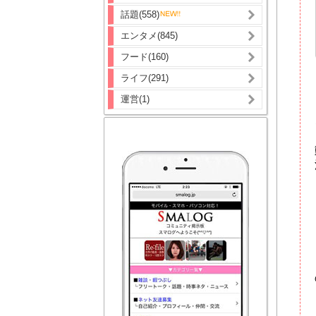
話題(558)
エンタメ(845)
フード(160)
ライフ(291)
運営(1)