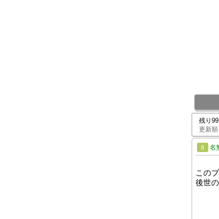
残り9
更新順
名
8
このブ
後世の