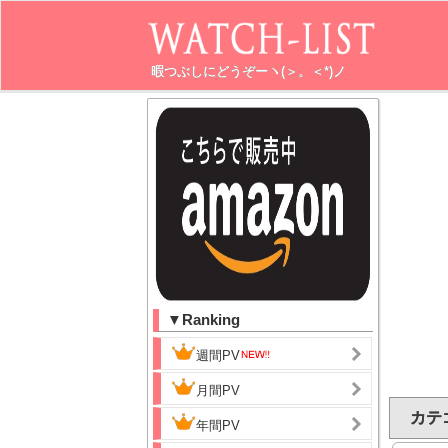
暇つぶしにどうぞーヽ(＞。＜*)ノ
▼Ranking
週間PV
月間PV
カテ
年間PV