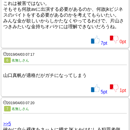
これは被害ではない。
そもそも何故avに出演する必要があるのか、何故jkビジネ
スのバイトをする必要があるのかを考えてもらいたい。
みんな金が欲しいからしかたなくやってるわけで、片山さ
つきみたいな金持ちオバケには理解できないだろうね。
0
pt
7
pt
2019/04/03 07:17
6
名無しさん
山口真帆が適格だがガチになってしまう
1
pt
5
pt
2019/04/03 07:20
7
名無しさん
>>5
確かに自ら裸体をネットに晒すJKとかはむしろ犯罪者側