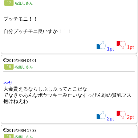
17
名無しさん
プッチモニ！！
自分プッチモニ良いすか！！！
1
pt
1
pt
2019/04/04 04:01
18
名無しさん
>>9
大金貰えるならしぶしぶってとこだな
でなきゃあんなボヤッキーみたいなすっぴん顔の貧乳ブス
抱けねえわ
2
pt
2
pt
2019/04/04 17:33
19
名無しさん