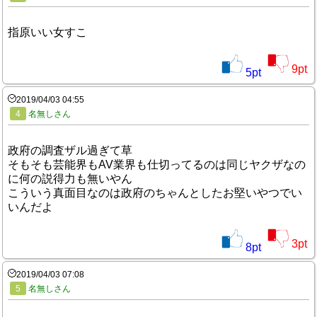
指原いい女すこ
9
pt
5
pt
2019/04/03 04:55
4
名無しさん
政府の調査ザル過ぎて草
そもそも芸能界もAV業界も仕切ってるのは同じヤクザなの
に何の説得力も無いやん
こういう真面目なのは政府のちゃんとしたお堅いやつでい
いんだよ
3
pt
8
pt
2019/04/03 07:08
5
名無しさん