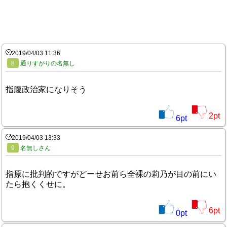
2019/04/03 11:36
8
通りすがりの名無し
指腹政治家になりそう
2
pt
6
pt
2019/04/03 13:33
9
名無しさん
指原に批判的ですがどーせお前ら全裸の莉乃が目の前にい
たら抱くくせに。
6
pt
0
pt