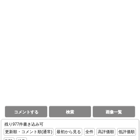
コメントする
検索
画像一覧
残り977件書き込み可
更新順・コメント順(通常)
最初から見る
全件
高評価順
低評価順