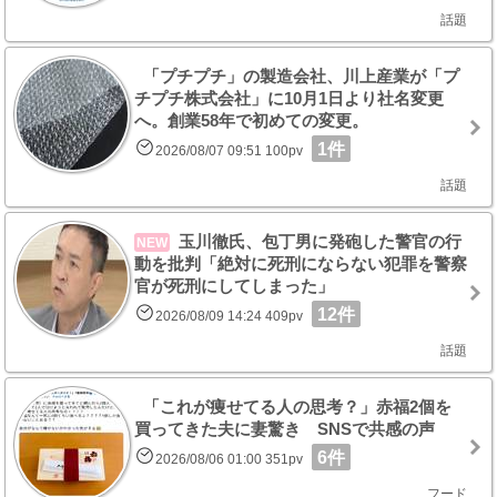
話題
「プチプチ」の製造会社、川上産業が「プ
チプチ株式会社」に10月1日より社名変更
へ。創業58年で初めての変更。
1件
2026/08/07 09:51 100pv
話題
玉川徹氏、包丁男に発砲した警官の行
NEW
動を批判「絶対に死刑にならない犯罪を警察
官が死刑にしてしまった」
12件
2026/08/09 14:24 409pv
話題
「これが痩せてる人の思考？」赤福2個を
買ってきた夫に妻驚き SNSで共感の声
6件
2026/08/06 01:00 351pv
フード