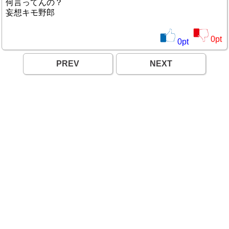
何言ってんの？
妄想キモ野郎
0
pt
0
pt
PREV
NEXT