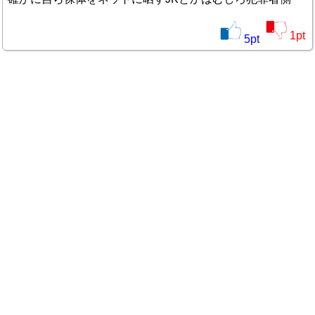
1
pt
5
pt