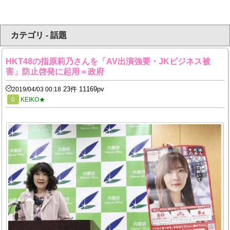
カテゴリ - 話題
HKT48の指原莉乃さんを「AV出演強要・JKビジネス被
害」防止啓発に起用＝政府
23件 11169pv
2019/04/03 00:18
0
KEIKO★