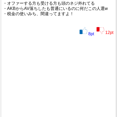
・オファーする方も受ける方も頭のネジ外れてる
・AKBからAV落ちしたも普通にいるのに何だこの人選w
・税金の使いみち、間違ってますよ！
12
pt
8
pt