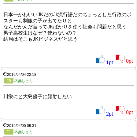
日本一かわいいJKだのJk流行語だのちょっとした行政のポ
スターも制服の子が出てたりと
なんだかんだ言ってJKばかりを使う社会も問題だと思う
男子高校生はなぜ？使わないの？
結局はそこもJKビジネスだと思う
0
pt
1
pt
2019/04/04 22:18
20
名無しさん
川栄にと大島優子に顔射したい
0
pt
2
pt
2019/04/05 09:31
21
名無しさん