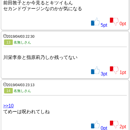
前田敦子とか今見るとキツイもん
セカンドヴァージンなのかが気になる
0
pt
5
pt
2019/04/03 22:30
13
名無しさん
川栄李奈と指原莉乃しか残ってない
1
pt
3
pt
2019/04/03 23:13
14
名無しさん
>>10
てめーは呪われてしね
2
pt
0
pt