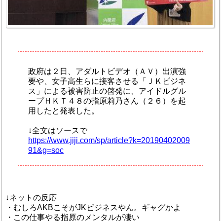
政府は２日、アダルトビデオ（ＡＶ）出演強
要や、女子高生らに接客させる「ＪＫビジネ
ス」による被害防止の啓発に、アイドルグル
ープＨＫＴ４８の指原莉乃さん（２６）を起
用したと発表した。
↓全文はソースで
https://www.jiji.com/sp/article?k=20190402009
91&g=soc
↓ネットの反応
・むしろAKBこそがJKビジネスやん。ギャグかよ
・この仕事やる指原のメンタルが凄い