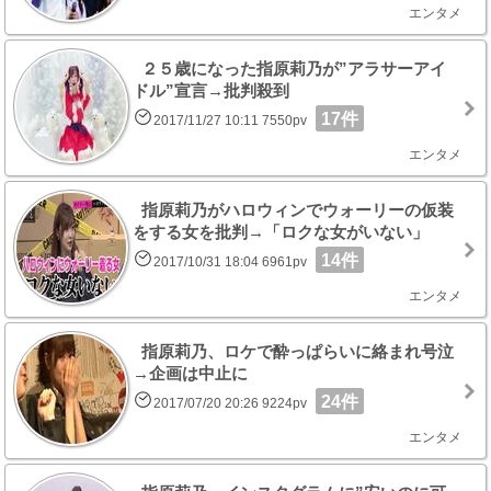
エンタメ
２５歳になった指原莉乃が”アラサーアイ
ドル”宣言→批判殺到
17件
2017/11/27 10:11 7550pv
エンタメ
指原莉乃がハロウィンでウォーリーの仮装
をする女を批判→「ロクな女がいない」
14件
2017/10/31 18:04 6961pv
エンタメ
指原莉乃、ロケで酔っぱらいに絡まれ号泣
→企画は中止に
24件
2017/07/20 20:26 9224pv
エンタメ