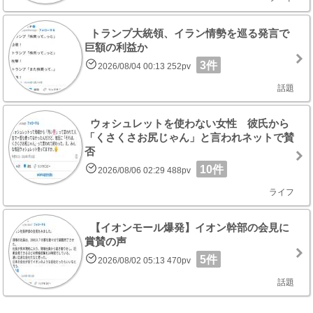
トランプ大統領、イラン情勢を巡る発言で
巨額の利益か
3件
2026/08/04 00:13 252pv
話題
ウォシュレットを使わない女性 彼氏から
「くさくさお尻じゃん」と言われネットで賛
否
10件
2026/08/06 02:29 488pv
ライフ
【イオンモール爆発】イオン幹部の会見に
賞賛の声
5件
2026/08/02 05:13 470pv
話題