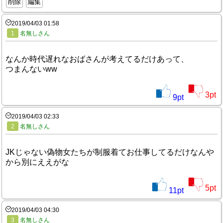
削除
編集
2019/04/03 01:58
1
名無しさん
なんか時代遅れなおばさんが考えてるだけあって、
つまんないww
3
pt
9
pt
2019/04/03 02:33
2
名無しさん
JKじゃない偽物女たちが制服着てお仕事してるだけなんや
から別にええがな
5
pt
11
pt
2019/04/03 04:30
3
名無しさん