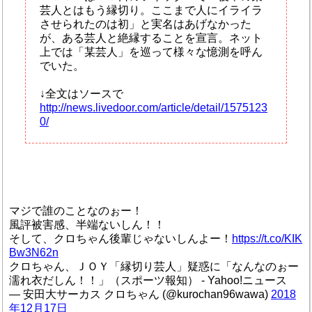
芸人とはもう縁切り。ここまで人にイライラ
させられたのは初」と実名はあげなかった
が、ある芸人と絶縁することを宣言。ネット
上では「某芸人」を巡って様々な憶測を呼ん
でいた。
↓全文はソースで
http://news.livedoor.com/article/detail/1575123
0/
マジで誰のことなのぉー！
風評被害感、半端ないしん！！
そして、クロちゃん後輩じゃないしんよー！
https://t.co/KIK
Bw3N62n
クロちゃん、ＪＯＹ「縁切り芸人」疑惑に「なんなのぉー
濡れ衣だしん！！」（スポーツ報知） - Yahoo!ニュース
— 安田大サーカス クロちゃん (@kurochan96wawa)
2018
年12月17日