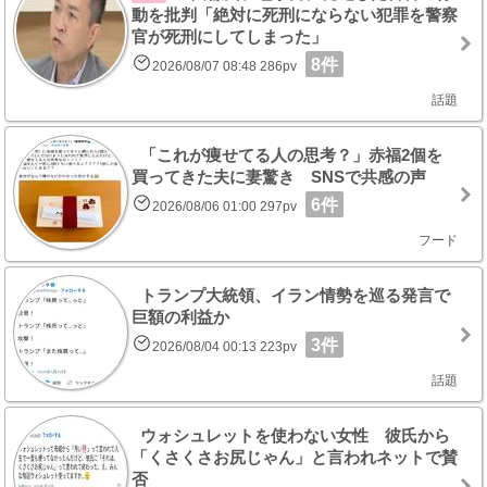
動を批判「絶対に死刑にならない犯罪を警察
官が死刑にしてしまった」
8件
2026/08/07 08:48 286pv
話題
「これが痩せてる人の思考？」赤福2個を
買ってきた夫に妻驚き SNSで共感の声
6件
2026/08/06 01:00 297pv
フード
トランプ大統領、イラン情勢を巡る発言で
巨額の利益か
3件
2026/08/04 00:13 223pv
話題
ウォシュレットを使わない女性 彼氏から
「くさくさお尻じゃん」と言われネットで賛
否