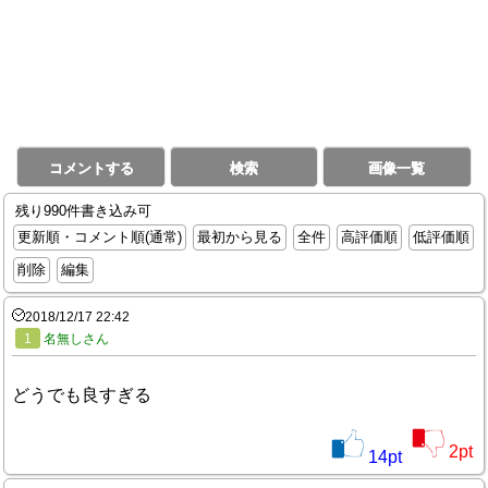
コメントする
検索
画像一覧
残り990件書き込み可
更新順・コメント順(通常)
最初から見る
全件
高評価順
低評価順
削除
編集
2018/12/17 22:42
1
名無しさん
どうでも良すぎる
2
pt
14
pt