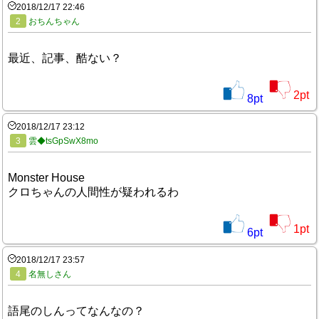
2018/12/17 22:46
2
おちんちゃん
最近、記事、酷ない？
2
pt
8
pt
2018/12/17 23:12
3
雲◆tsGpSwX8mo
Monster House
クロちゃんの人間性が疑われるわ
1
pt
6
pt
2018/12/17 23:57
4
名無しさん
語尾のしんってなんなの？