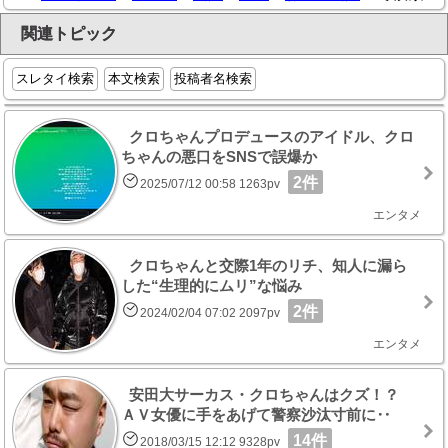
関連トピック
スレタイ検索
本文検索
投稿者名検索
クロちゃんプロデュースのアイドル、クロ
ちゃんの悪口をSNSで誤爆か
2件
2025/07/12 00:58 1263pv
エンタメ
クロちゃんと交際1年のリチ、知人に漏ら
した“生理的にムリ”な悩み
2件
2024/02/04 07:02 2097pv
エンタメ
安田大サーカス・クロちゃんはクズ！？
ＡＶ女優に手をあげて警察沙汰寸前に‥
14件
2018/03/15 12:12 9328pv