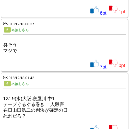
1
pt
6
pt
2018/12/18 00:27
5
名無しさん
臭そう
マジで
0
pt
7
pt
2018/12/18 01:42
6
名無しさん
12/19(水)大阪 寝屋川 中1
テープぐるぐる巻き 二人殺害
在日山田浩二の判決が確定の日
死刑だろ？