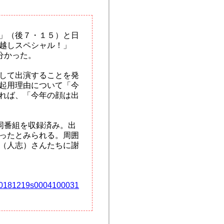
」（後７・１５）と日
越しスペシャル！」
分かった。
して出演することを発
起用理由について「今
れば、「今年の顔は出
同番組を収録済み。出
ったとみられる。周囲
（人志）さんたちに謝
ji/20181219s0004100031