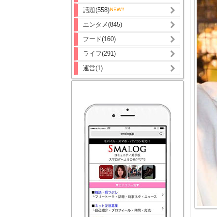
話題(558)
エンタメ(845)
フード(160)
ライフ(291)
運営(1)