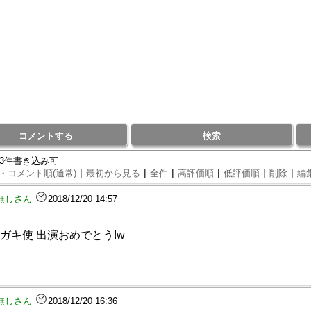
コメントする
検索
93件書き込み可
|
|
|
|
|
|
・コメント順(通常)
最初から見る
全件
高評価順
低評価順
削除
編
無しさん
2018/12/20 14:57
ガキ使 出演おめでとう!w
無しさん
2018/12/20 16:36