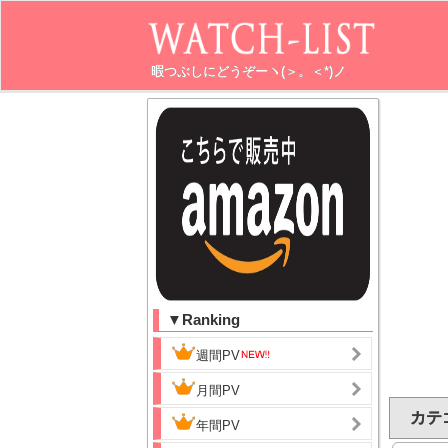
暇つぶしにどうぞーヽ(＞。＜*)ノ
▼Ranking
週間PV
月間PV
カテ
年間PV