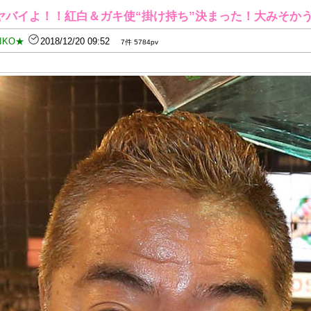
ヤバイよ！！紅白＆ガキ使“掛け持ち”決まった！大みそか
IKO★
2018/12/20 09:52
7件 5784pv