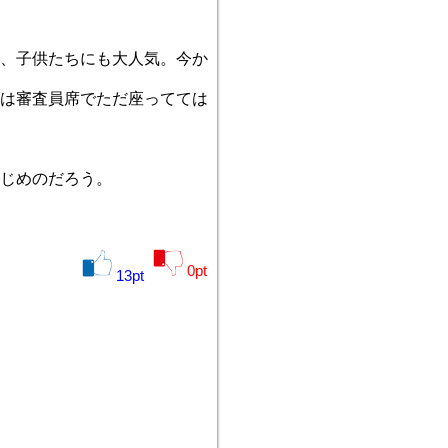
、子供たちにも大人気。今か
は審査員席でただ座ってては
じめのだろう。
0
pt
13
pt