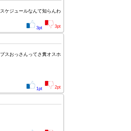
スケジュールなんて知らんわ
3
pt
3
pt
ブスおっさんってさ糞オスホ
2
pt
1
pt