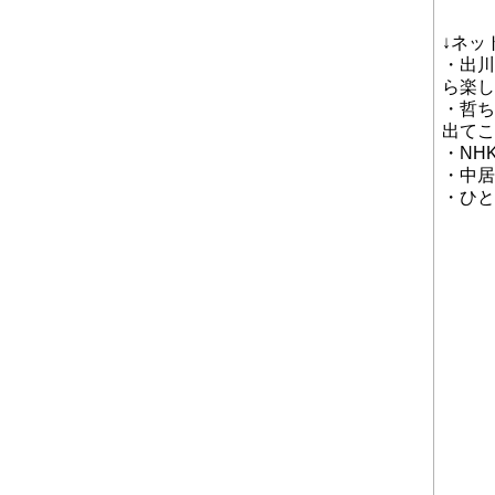
↓ネッ
・出川
ら楽し
・哲ち
出てこ
・NH
・中居
・ひと