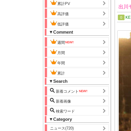
累計PV
出川
高評価
KE
0
低評価
▼Comment
週間
月間
年間
累計
▼Search
新着コメント
新着画像
検索ワード
▼Category
ニュース(720)