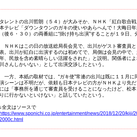
タレントの出川哲朗（５４）が大みそか、ＮＨＫ「紅白歌合戦
本テレビ「ダウンタウンのガキの使いやあらへんで！大晦日年
（後６・３０）の両番組に“掛け持ち出演”することが１９日、
ＮＨＫはこの日の放送総局長会見で、出川がゲスト審査員と
表。出川が紅白に出演するのは初めてで、局側は会見の中で、
年、民放を含め素晴らしい活躍をされた」と説明。関係者によ
川さんしかいない」として出演交渉したという。
一方、本紙の取材では、“ガキ使”常連の出川は既に１１月に
演シーンは不明だが、依頼も日本テレビの方がＮＨＫより先だ
には「事務所を通じて審査員を受けることになったけど、松本
りに行かないといけない」と話していたという。
↓全文はソースで
https://www.sponichi.co.jp/entertainment/news/2018/12/20/ki
2000c.html