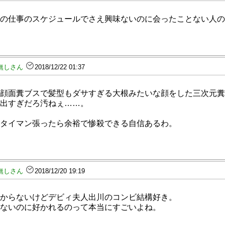
の仕事のスケジュールでさえ興味ないのに会ったことない人の
無しさん
2018/12/22 01:37
顔面糞ブスで髪型もダサすぎる大根みたいな顔をした三次元糞
出すぎだろ汚ねぇ……。
タイマン張ったら余裕で惨殺できる自信あるわ。
無しさん
2018/12/20 19:19
からないけどデビィ夫人出川のコンビ結構好き。
ないのに好かれるのって本当にすごいよね。