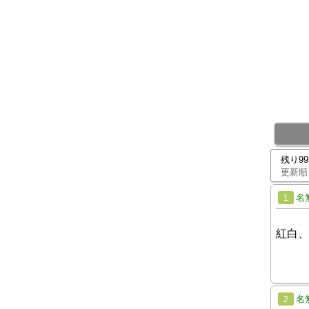
残り9
更新順
名
1
紅白、
名
2