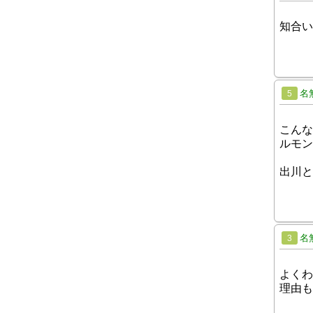
知合い
名
5
こんな
ルモン
出川と
名
3
よくわ
理由も