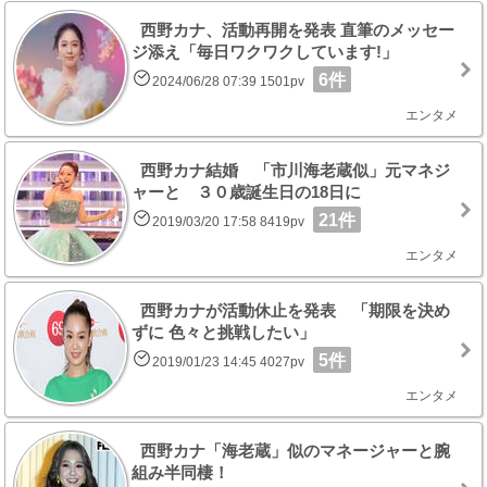
西野カナ、活動再開を発表 直筆のメッセー
ジ添え「毎日ワクワクしています!」
6件
2024/06/28 07:39 1501pv
エンタメ
西野カナ結婚 「市川海老蔵似」元マネジ
ャーと ３０歳誕生日の18日に
21件
2019/03/20 17:58 8419pv
エンタメ
西野カナが活動休止を発表 「期限を決め
ずに 色々と挑戦したい」
5件
2019/01/23 14:45 4027pv
エンタメ
西野カナ「海老蔵」似のマネージャーと腕
組み半同棲！