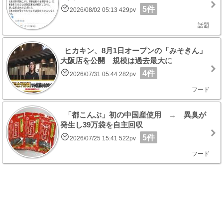
5件
2026/08/02 05:13 429pv
話題
ヒカキン、8月1日オープンの「みそきん」
大阪店を公開 規模は過去最大に
4件
2026/07/31 05:44 282pv
フード
「都こんぶ」初の中国産使用 → 異臭が
発生し39万袋を自主回収
5件
2026/07/25 15:41 522pv
フード