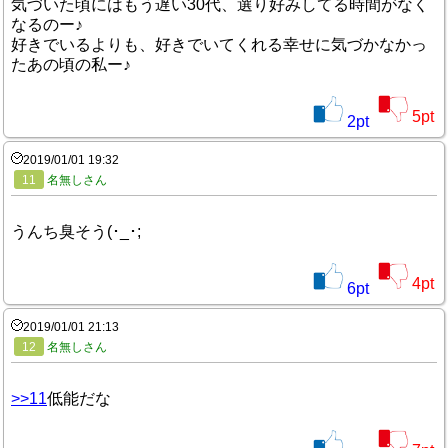
気づいた頃にはもう遅い30代、選り好みしてる時間がなく
なるのー♪
好きでいるよりも、好きでいてくれる幸せに気づかなかっ
たあの頃の私ー♪
5
pt
2
pt
2019/01/01 19:32
11
名無しさん
うんち臭そう(･_･;
4
pt
6
pt
2019/01/01 21:13
12
名無しさん
>>11
低能だな