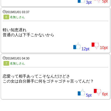
5
pt
3
pt
2019/01/01 03:37
6
名無しさん
軽い知恵遅れ
普通の人は下手こかないから
10
pt
12
pt
2019/01/01 04:30
7
名無しさん
恋愛って相手あってこそなんだけどさ
この女は自分勝手に何をゴチャゴチャ言ってんだ？
6
pt
5
pt