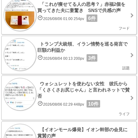
「これが痩せてる人の思考？」赤福2個を
買ってきた夫に妻驚き SNSで共感の声
6件
2026/08/06 01:00 254pv
フード
トランプ大統領、イラン情勢を巡る発言で
巨額の利益か
3件
2026/08/04 00:13 200pv
話題
ウォシュレットを使わない女性 彼氏から
「くさくさお尻じゃん」と言われネットで賛
否
10件
2026/08/06 02:29 448pv
ライフ
【イオンモール爆発】イオン幹部の会見に
賞賛の声