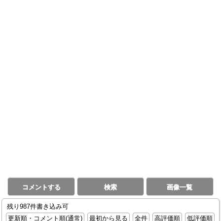
コメントする
検索
画像一覧
残り987件書き込み可
更新順・コメント順(通常)
最初から見る
全件
高評価順
低評価順