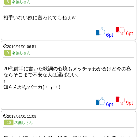
8
名無しさん
相手いない奴に言われてもねぇw
6
pt
6
pt
2019/01/01 06:51
9
名無しさん
20代前半に書いた歌詞の心境もメッチャわかるけど今の私
ならそこまで不安な人は選ばない。
↑
知らんがなバーカ(・┰・)
9
pt
6
pt
2019/01/01 11:09
10
名無しさん