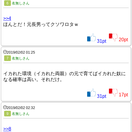
6
名無しさん
>>4
ほんとだ！元長男ってクソワロタｗ
20
pt
31
pt
2019/02/02 01:25
7
名無しさん
イカれた環境（イカれた両親）の元で育てばイカれた奴に
なる確率は高い。それだけ。
17
pt
31
pt
2019/02/02 02:32
9
名無しさん
>>8