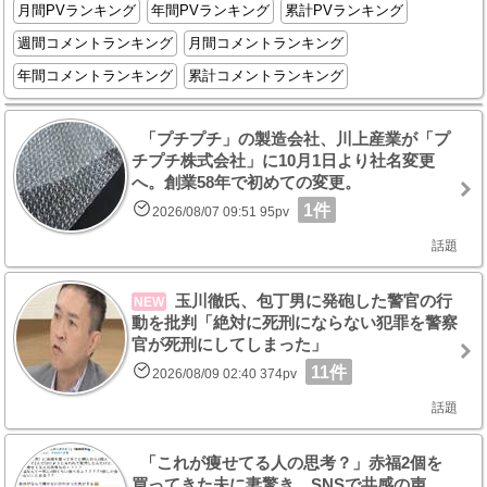
月間PVランキング
年間PVランキング
累計PVランキング
週間コメントランキング
月間コメントランキング
年間コメントランキング
累計コメントランキング
「プチプチ」の製造会社、川上産業が「プ
チプチ株式会社」に10月1日より社名変更
へ。創業58年で初めての変更。
1件
2026/08/07 09:51 95pv
話題
玉川徹氏、包丁男に発砲した警官の行
NEW
動を批判「絶対に死刑にならない犯罪を警察
官が死刑にしてしまった」
11件
2026/08/09 02:40 374pv
話題
「これが痩せてる人の思考？」赤福2個を
買ってきた夫に妻驚き SNSで共感の声