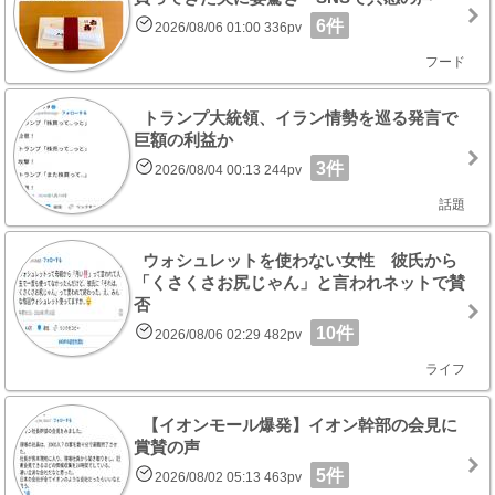
6件
2026/08/06 01:00 336pv
フード
トランプ大統領、イラン情勢を巡る発言で
巨額の利益か
3件
2026/08/04 00:13 244pv
話題
ウォシュレットを使わない女性 彼氏から
「くさくさお尻じゃん」と言われネットで賛
否
10件
2026/08/06 02:29 482pv
ライフ
【イオンモール爆発】イオン幹部の会見に
賞賛の声
5件
2026/08/02 05:13 463pv