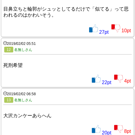
目鼻立ちと輪郭がシュッとしてるだけで「似てる」って思
われるのはかわいそう。
10
pt
27
pt
2019/02/02 05:51
12
名無しさん
死刑希望
4
pt
22
pt
2019/02/02 06:58
13
名無しさん
大沢カンケーあらへん
8
pt
20
pt