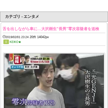
カテゴリ - エンタメ
舌を出しながら車に…大沢樹生"長男"零次容疑者を送検
20件 14042pv
2019/02/01 23:24
0
KEIKO★