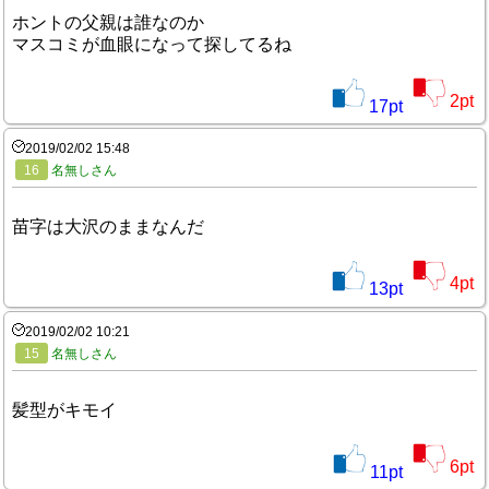
ホントの父親は誰なのか
マスコミが血眼になって探してるね
2
pt
17
pt
2019/02/02 15:48
16
名無しさん
苗字は大沢のままなんだ
4
pt
13
pt
2019/02/02 10:21
15
名無しさん
髪型がキモイ
6
pt
11
pt