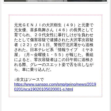
元光ＧＥＮＪＩの大沢樹生（４９）と元妻で
元女優、喜多島舞さん（４６）の長男として
育てられ、２０代女性に暴行しけがを負わせ
たとして傷害容疑で逮捕された大沢零次容疑
者（２２）が３１日、警視庁北沢署から送検
された。日本テレビ系「情報ライブ ミヤネ
屋」（月～金曜後１・５５）が報じた。番組
によると、零次容疑者はこの日午前に送検さ
れる際、グレーのスエット姿で舌を出しなが
ら、車に乗り込んだ。
↓全文はソースで
https://www.sanspo.com/smp/geino/news/2019
0201/sca19020105020001-s.html