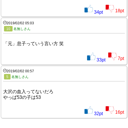
18
pt
34
pt
2019/02/02 05:03
10
名無しさん
「元」息子っていう言い方 笑
7
pt
33
pt
2019/02/02 00:57
5
名無しさん
大沢の血入ってないだろ
やっぱ53の子は53
16
pt
32
pt