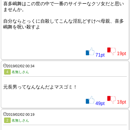
喜多嶋舞はこの世の中で一番のサイテーなクソ女だと思い
ませんか。
自分ならとっくに自殺してこんな淫乱どすけべ母親、喜多
嶋舞を呪い殺すよ
19
pt
71
pt
2019/02/02 00:34
4
名無しさん
元長男ってなんなんだよマスゴミ！
18
pt
49
pt
2019/02/02 00:19
2
名無しさん