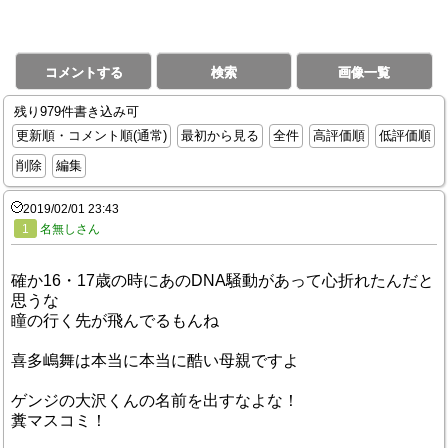
コメントする
検索
画像一覧
残り979件書き込み可
更新順・コメント順(通常)
最初から見る
全件
高評価順
低評価順
削除
編集
2019/02/01 23:43
1
名無しさん
確か16・17歳の時にあのDNA騒動があって心折れたんだと
思うな
瞳の行く先が飛んでるもんね
喜多嶋舞は本当に本当に酷い母親ですよ
ゲンジの大沢くんの名前を出すなよな！
糞マスコミ！