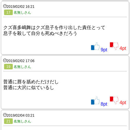
2019/02/02 16:21
17
名無しさん
クズ喜多嶋舞はクズ息子を作り出した責任とって
息子を殺して自分も死ぬべきだろう
4
pt
9
pt
2019/02/02 17:06
19
名無しさん
普通に唇を舐めただけだし
普通に大沢に似ているし
4
pt
8
pt
2019/02/04 03:21
21
名無しさん