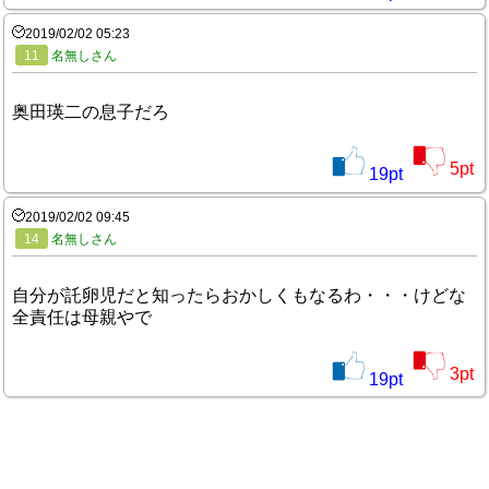
2019/02/02 05:23
11
名無しさん
奥田瑛二の息子だろ
5
pt
19
pt
2019/02/02 09:45
14
名無しさん
自分が託卵児だと知ったらおかしくもなるわ・・・けどな
全責任は母親やで
3
pt
19
pt