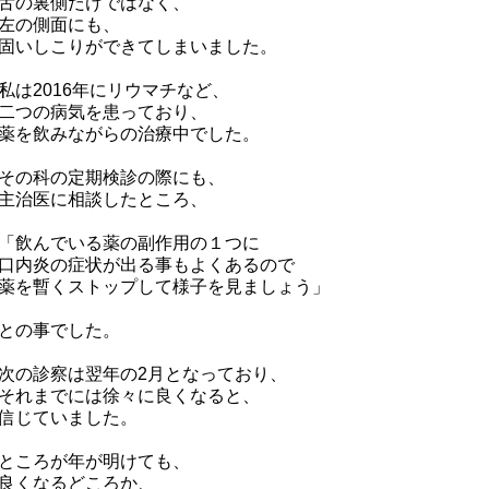
舌の裏側だけではなく、
左の側面にも、
固いしこりができてしまいました。
私は2016年にリウマチなど、
二つの病気を患っており、
薬を飲みながらの治療中でした。
その科の定期検診の際にも、
主治医に相談したところ、
「飲んでいる薬の副作用の１つに
口内炎の症状が出る事もよくあるので
薬を暫くストップして様子を見ましょう」
との事でした。
次の診察は翌年の2月となっており、
それまでには徐々に良くなると、
信じていました。
ところが年が明けても、
良くなるどころか、