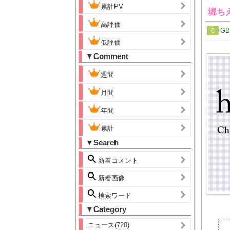
累計PV
堀ち
高評価
G
0
低評価
▼Comment
週間
月間
年間
累計
▼Search
新着コメント
新着画像
検索ワード
▼Category
ニュース(720)