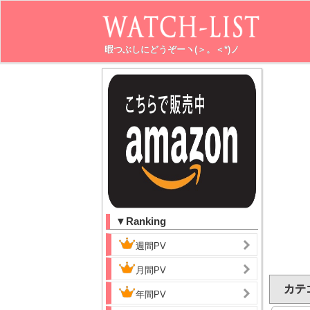
暇つぶしにどうぞーヽ(＞。＜*)ノ
▼Ranking
週間PV
月間PV
カテ
年間PV