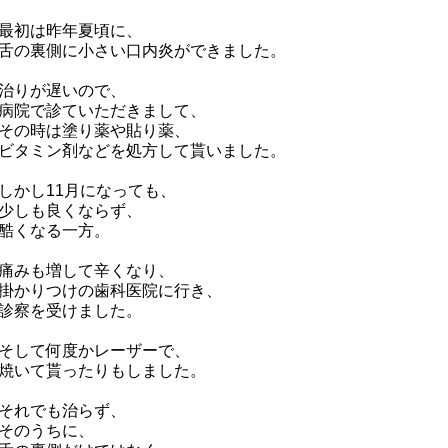
最初は昨年夏頃に、
舌の裏側に小さい口内炎ができました。
治りが遅いので、
病院で診ていただきまして、
その時は塗り薬や貼り薬、
ビタミン剤などを処方して貰いました。
しかし11月になっても、
少しも良くならず、
酷くなる一方。
痛みも増して辛くなり、
掛かりつけの歯科医院に行き、
診察を受けました。
そして何度かレーザーで、
焼いて貰ったりもしました。
それでも治らず、
そのうちに、