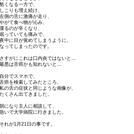
酷くなる一方で、
しこりも増え続け、
左側の舌に激痛が走り、
やがて食べ物が沁み、
喋るのが辛くなり、
眠っていても痛みで、
夜中に目が覚めてしまうように、
なってしまったのです。
さすがにこれは口内炎ではないと…
最悪は舌癌かも知れないと…
自分でスマホで、
舌癌を検索してみたところ、
私の舌の症状と同じような画像が、
たくさん出てきました。
朝になり主人に相談して、
急いで大学病院に行きました。
それが1月21日の事です。