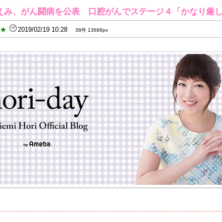
えみ、がん闘病を公表 口腔がんでステージ４「かなり厳
B★
2019/02/19 10:28
38件 13688pv