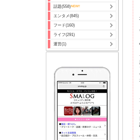
話題(558)
エンタメ(845)
フード(160)
ライフ(291)
運営(1)