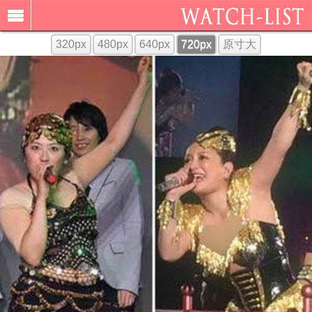
320px
480px
640px
720px
原寸大