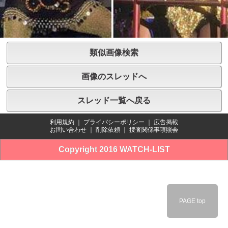
類似画像検索
画像のスレッドへ
スレッド一覧へ戻る
利用規約
｜
プライバシーポリシー
｜
広告掲載
お問い合わせ
｜
削除依頼
｜
捜査関係事項照会
Copyright 2016 WATCH-LIST
PAGE top