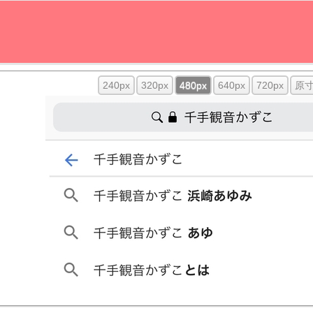
240px
320px
480px
640px
720px
原