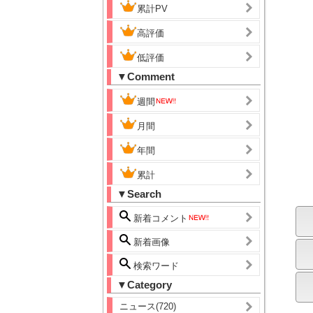
累計PV
高評価
低評価
▼Comment
週間
月間
年間
累計
▼Search
新着コメント
新着画像
検索ワード
▼Category
ニュース(720)