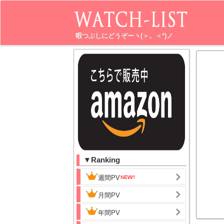
暇つぶしにどうぞーヽ(＞。＜*)ノ
▼Ranking
週間PV
月間PV
年間PV