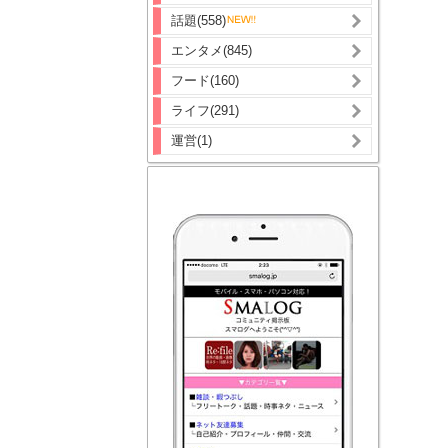
話題(558)
エンタメ(845)
フード(160)
ライフ(291)
運営(1)