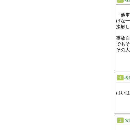
2
「他車
げな一
接触し
事故自
でもそ
その人
名
4
はいは
名
1