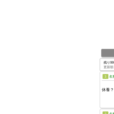
残り9
更新順
名
3
休養？
名