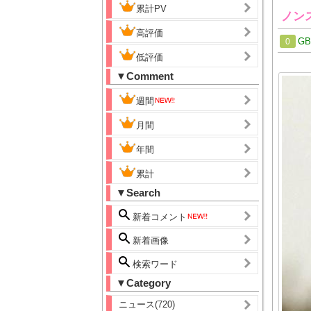
累計PV
ノン
高評価
G
0
低評価
▼Comment
週間
月間
年間
累計
▼Search
新着コメント
新着画像
検索ワード
▼Category
ニュース(720)