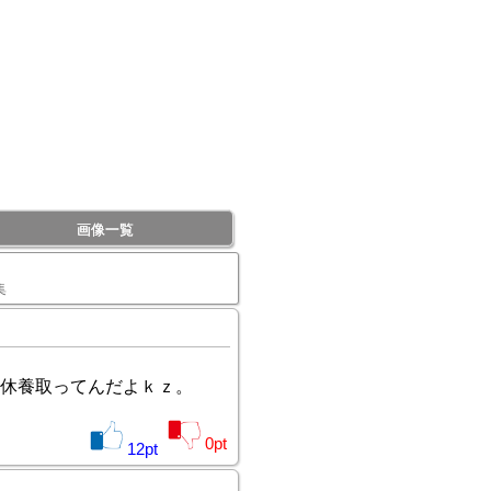
画像一覧
集
休養取ってんだよｋｚ。
0
pt
12
pt