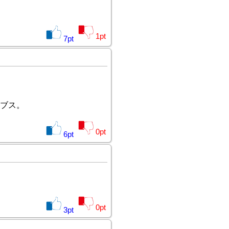
1
pt
7
pt
ブス。
0
pt
6
pt
0
pt
3
pt