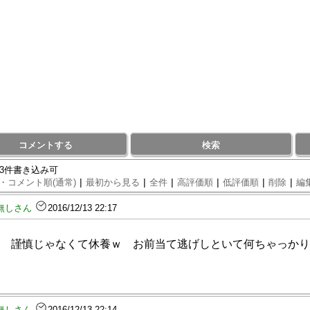
コメントする
検索
93件書き込み可
|
|
|
|
|
|
・コメント順(通常)
最初から見る
全件
高評価順
低評価順
削除
編
無しさん
2016/12/13 22:17
 謹慎じゃなくて休養ｗ お前当て逃げしといて何ちゃっかり
無しさん
2016/12/13 22:14