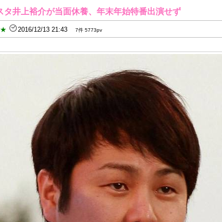
スタ井上裕介が当面休養、年末年始特番出演せず
B★
2016/12/13 21:43
7件 5773pv