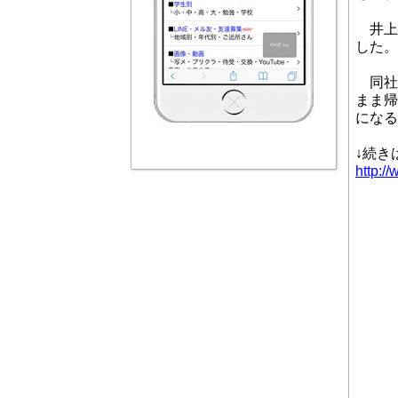
井上
した。
同社
まま帰
になる
↓続き
http:/