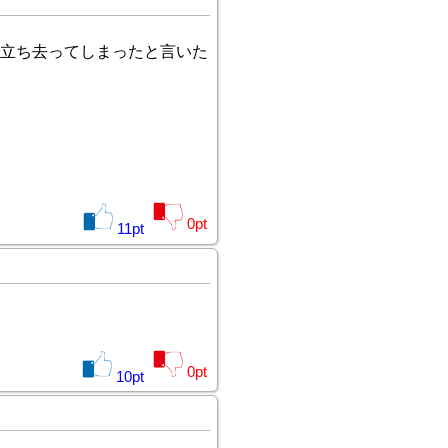
立ち去ってしまったと言いた
0
pt
11
pt
0
pt
10
pt