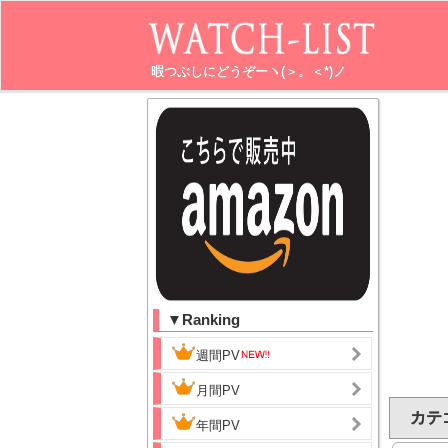
暇つぶしにどうぞーヽ(＞。＜*)ノ
▼Ranking
週間PV
月間PV
カテ
年間PV