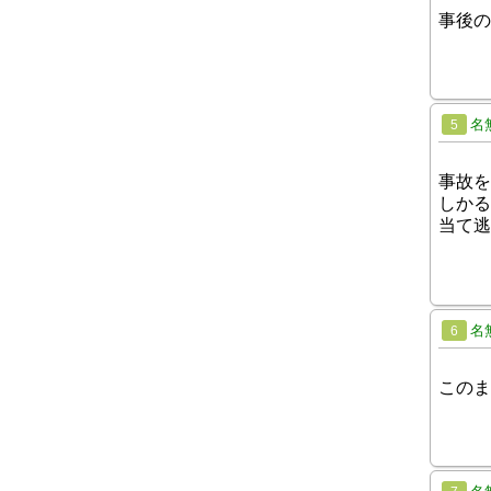
事後の
名
5
事故を
しかる
当て逃
名
6
このま