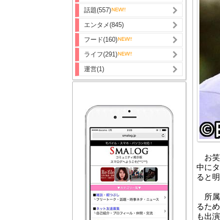
話題(557)
エンタメ(845)
フード(160)
ライフ(291)
運営(1)
お笑
中にタ
ると明
所属
るため
も出演