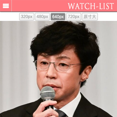
320px
480px
640px
720px
原寸大