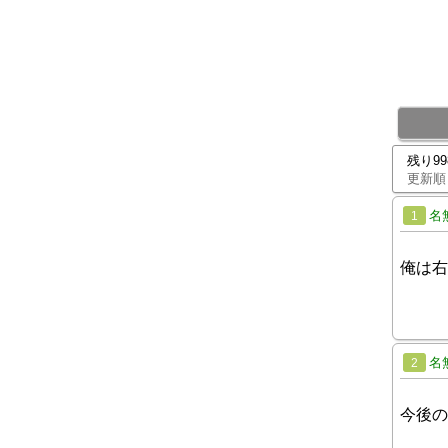
残り9
更新順
名
1
俺は右
名
2
今後の