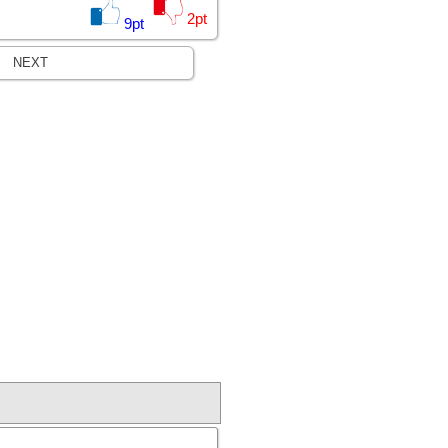
2
pt
9
pt
NEXT