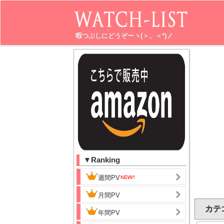
暇つぶしにどうぞーヽ(＞。＜*)ノ
▼Ranking
週間PV
月間PV
カテ
年間PV