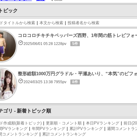
トピック
|
|
ドタイトルから検索
本文から検索
投稿者名から検索
コロコロチキチキペッパーズ西野、1年間の筋トレビフォ
2025/06/01 05:28 1228pv
5件
整形総額1000万円グラドル・平瀬あいり、“本気”のビフ
2024/03/25 13:38 7955pv
8件
テゴリ - 新着トピック順
|
|
|
ド作成順(新着トピック)
更新順・コメント順
本日PVランキング
前日(20
|
|
|
間PVランキング
年間PVランキング
累計PVランキング
週間コメントラ
|
間コメントランキング
累計コメントランキング