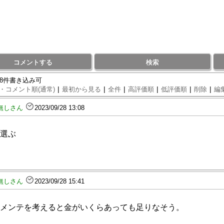
コメントする
検索
98件書き込み可
|
|
|
|
|
|
・コメント順(通常)
最初から見る
全件
高評価順
低評価順
削除
編
無しさん
2023/09/28 13:08
選ぶ
無しさん
2023/09/28 15:41
メンテを考えると金がいくらあっても足りなそう。