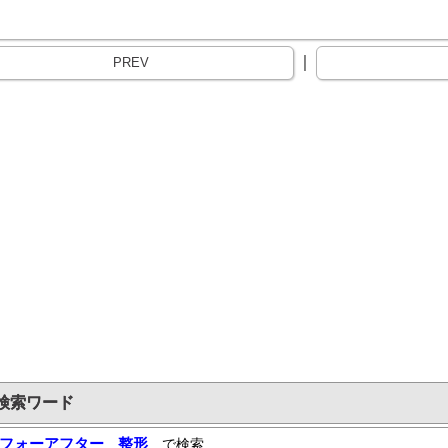
｜
PREV
検索ワード
フォーアフター
整形
で検索