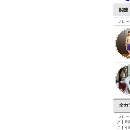
関連
スレッ
全カ
スレッ
|
グ
月
|
グ
年