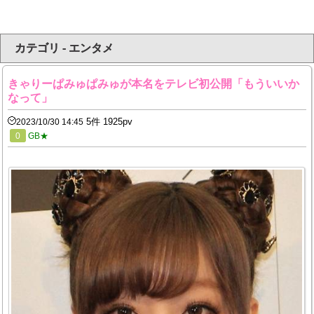
カテゴリ - エンタメ
きゃりーぱみゅぱみゅが本名をテレビ初公開「もういいか
なって」
5件 1925pv
2023/10/30 14:45
0
GB★