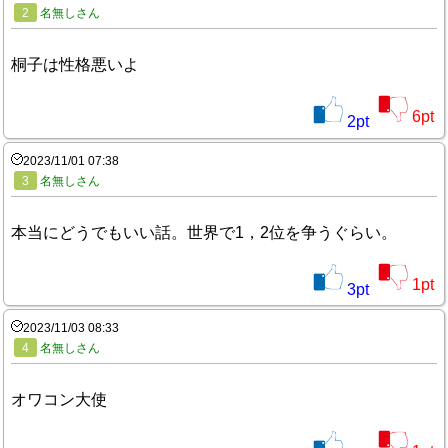
2
名無しさん
桐子は性格悪いよ
6
pt
2
pt
2023/11/01 07:38
3
名無しさん
本当にどうでもいい話。世界で1，2位を争うぐらい。
1
pt
3
pt
2023/11/03 08:33
4
名無しさん
オワコン大使