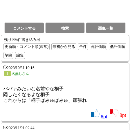
コメントする
検索
画像一覧
残り995件書き込み可
更新順・コメント順(通常)
最初から見る
全件
高評価順
低評価順
削除
編集
2023/10/31 10:15
1
名無しさん
ババァみたいな名前やな桐子
隠したくなるよな桐子
これからは「桐子ぱみゅぱみゅ」頑張れ
8
pt
6
pt
2023/11/01 02:44