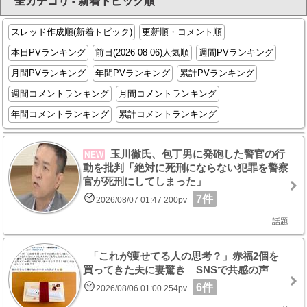
全カテゴリ - 新着トピック順
スレッド作成順(新着トピック)
更新順・コメント順
本日PVランキング
前日(2026-08-06)人気順
週間PVランキング
月間PVランキング
年間PVランキング
累計PVランキング
週間コメントランキング
月間コメントランキング
年間コメントランキング
累計コメントランキング
玉川徹氏、包丁男に発砲した警官の行
NEW
動を批判「絶対に死刑にならない犯罪を警察
官が死刑にしてしまった」
7件
2026/08/07 01:47 200pv
話題
「これが痩せてる人の思考？」赤福2個を
買ってきた夫に妻驚き SNSで共感の声
6件
2026/08/06 01:00 254pv