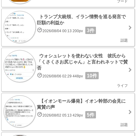
フード
トランプ大統領、イラン情勢を巡る発言で
巨額の利益か
3件
2026/08/04 00:13 200pv
話題
ウォシュレットを使わない女性 彼氏から
「くさくさお尻じゃん」と言われネットで賛
否
10件
2026/08/06 02:29 448pv
ライフ
【イオンモール爆発】イオン幹部の会見に
賞賛の声
5件
2026/08/02 05:13 429pv
話題