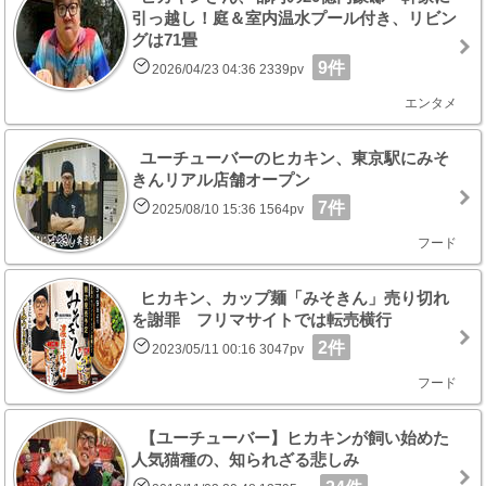
引っ越し！庭＆室内温水プール付き、リビン
グは71畳
9件
2026/04/23 04:36 2339pv
エンタメ
ユーチューバーのヒカキン、東京駅にみそ
きんリアル店舗オープン
7件
2025/08/10 15:36 1564pv
フード
ヒカキン、カップ麺「みそきん」売り切れ
を謝罪 フリマサイトでは転売横行
2件
2023/05/11 00:16 3047pv
フード
【ユーチューバー】ヒカキンが飼い始めた
人気猫種の、知られざる悲しみ