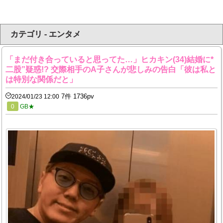
カテゴリ - エンタメ
「まだ付き合っていると思ってた…」ヒカキン(34)結婚に*
二股”疑惑!? 交際相手のA子さんが悲しみの告白「彼は私と
は特別な関係だと」
7件 1736pv
2024/01/23 12:00
0
GB★