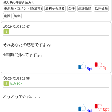
残り993件書き込み可
更新順・コメント順(通常)
最初から見る
全件
高評価順
低評価順
削除
編集
2024/01/23 12:47
1
それあなたの感想ですよね
4年前に別れてますよ。
1
pt
8
pt
2024/01/23 13:58
2
ヒカキン
とうとうでたね。。。
0
pt
4
pt