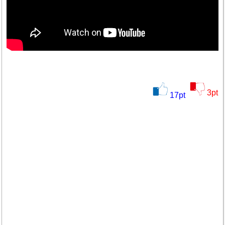
3
pt
17
pt