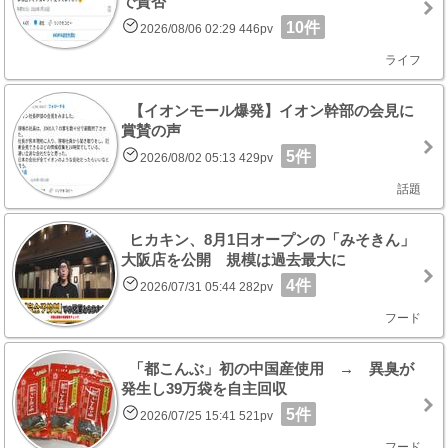
で賛否
10件
2026/08/06 02:29 446pv
ライフ
【イオンモール爆発】イオン幹部の会見に
賞賛の声
5件
2026/08/02 05:13 429pv
話題
ヒカキン、8月1日オープンの「みそきん」
大阪店を公開 規模は過去最大に
4件
2026/07/31 05:44 282pv
フード
「都こんぶ」初の中国産使用 → 異臭が
発生し39万袋を自主回収
5件
2026/07/25 15:41 521pv
フード