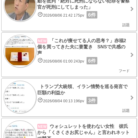
動を批判「絶対に死刑にならない犯罪を警察
官が死刑にしてしまった」
6件
2026/08/06 21:42 175pv
話題
「これが痩せてる人の思考？」赤福2
NEW
個を買ってきた夫に妻驚き SNSで共感の
声
6件
2026/08/06 01:00 243pv
フード
トランプ大統領、イラン情勢を巡る発言で
巨額の利益か
3件
2026/08/04 00:13 196pv
話題
ウォシュレットを使わない女性 彼氏
NEW
から「くさくさお尻じゃん」と言われネット