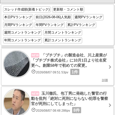
スレッド作成順(新着トピック)
更新順・コメント順
本日PVランキング
前日(2026-08-06)人気順
週間PVランキング
月間PVランキング
年間PVランキング
累計PVランキング
週間コメントランキング
月間コメントランキング
年間コメントランキング
累計コメントランキング
「プチプチ」の製造会社、川上産業が
NEW
「プチプチ株式会社」に10月1日より社名変
更へ。創業58年で初めての変更。
1件
2026/08/07 09:51 53pv
話題
玉川徹氏、包丁男に発砲した警官の行
NEW
動を批判「絶対に死刑にならない犯罪を警察
官が死刑にしてしまった」
8件
2026/08/07 08:48 286pv