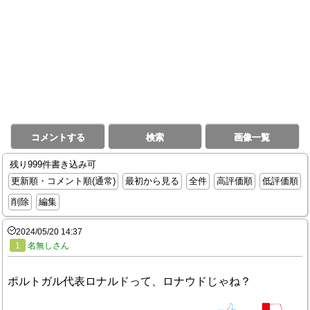
コメントする
検索
画像一覧
残り999件書き込み可
更新順・コメント順(通常)
最初から見る
全件
高評価順
低評価順
削除
編集
2024/05/20 14:37
1
名無しさん
ポルトガル代表ロナルドって、ロナウドじゃね？