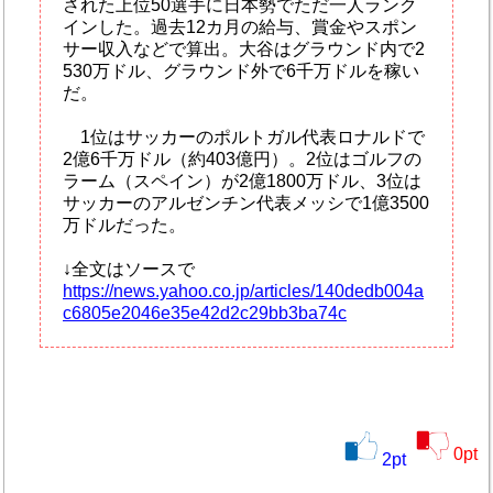
された上位50選手に日本勢でただ一人ランク
インした。過去12カ月の給与、賞金やスポン
サー収入などで算出。大谷はグラウンド内で2
530万ドル、グラウンド外で6千万ドルを稼い
だ。
1位はサッカーのポルトガル代表ロナルドで
2億6千万ドル（約403億円）。2位はゴルフの
ラーム（スペイン）が2億1800万ドル、3位は
サッカーのアルゼンチン代表メッシで1億3500
万ドルだった。
↓全文はソースで
https://news.yahoo.co.jp/articles/140dedb004a
c6805e2046e35e42d2c29bb3ba74c
0
pt
2
pt