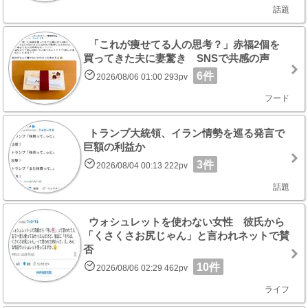
話題
「これが痩せてる人の思考？」赤福2個を
買ってきた夫に妻驚き SNSで共感の声
6件
2026/08/06 01:00 293pv
フード
トランプ大統領、イラン情勢を巡る発言で
巨額の利益か
3件
2026/08/04 00:13 222pv
話題
ウォシュレットを使わない女性 彼氏から
「くさくさお尻じゃん」と言われネットで賛
否
10件
2026/08/06 02:29 462pv
ライフ