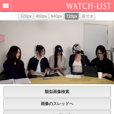
320px
480px
640px
720px
原寸大
類似画像検索
画像のスレッドへ