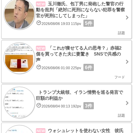
玉川徹氏、包丁男に発砲した警官の行
NEW
動を批判「絶対に死刑にならない犯罪を警察
官が死刑にしてしまった」
5件
2026/08/06 19:03 115pv
話題
「これが痩せてる人の思考？」赤福2
NEW
個を買ってきた夫に妻驚き SNSで共感の
声
6件
2026/08/06 01:00 225pv
フード
トランプ大統領、イラン情勢を巡る発言で
巨額の利益か
3件
2026/08/04 00:13 192pv
話題
ウォシュレットを使わない女性 彼氏
NEW