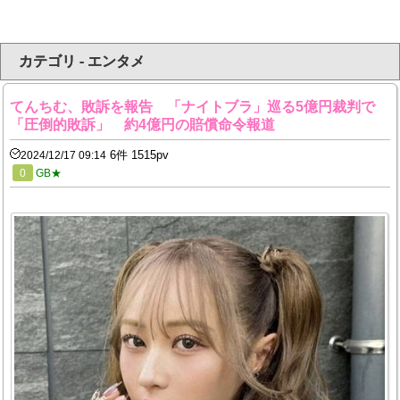
カテゴリ - エンタメ
てんちむ、敗訴を報告 「ナイトブラ」巡る5億円裁判で
「圧倒的敗訴」 約4億円の賠償命令報道
6件 1515pv
2024/12/17 09:14
0
GB★