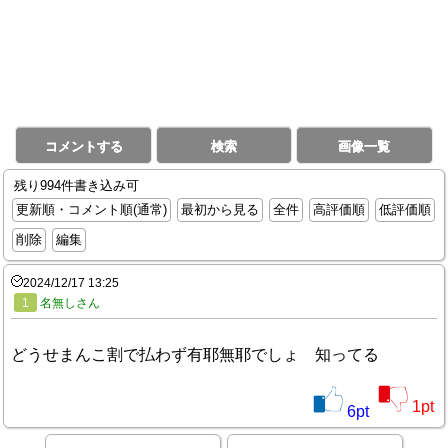
コメントする
検索
画像一覧
残り994件書き込み可
更新順・コメント順(通常)
最初から見る
全件
高評価順
低評価順
削除
編集
2024/12/17 13:25
1
名無しさん
どうせまんこ割で払わず有耶無耶でしょ 知ってる
1
pt
6
pt