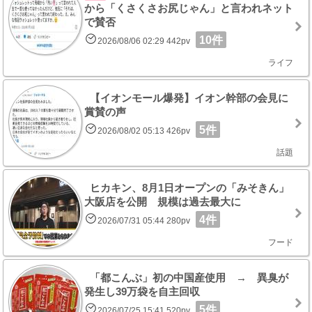
から「くさくさお尻じゃん」と言われネット
で賛否
10件
2026/08/06 02:29 442pv
ライフ
【イオンモール爆発】イオン幹部の会見に
賞賛の声
5件
2026/08/02 05:13 426pv
話題
ヒカキン、8月1日オープンの「みそきん」
大阪店を公開 規模は過去最大に
4件
2026/07/31 05:44 280pv
フード
「都こんぶ」初の中国産使用 → 異臭が
発生し39万袋を自主回収
5件
2026/07/25 15:41 520pv