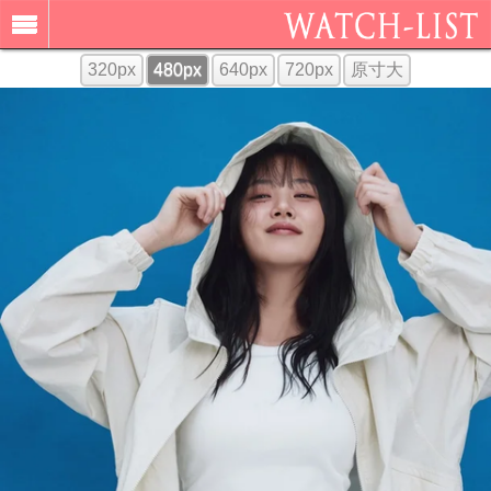
320px
480px
640px
720px
原寸大