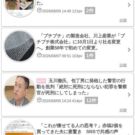
た。
2件
2026/08/09 14:48 121pv
話題
「プチプチ」の製造会社、川上産業が「プ
チプチ株式会社」に10月1日より社名変更
へ。創業58年で初めての変更。
1件
2026/08/07 09:51 103pv
話題
玉川徹氏、包丁男に発砲した警官の行
NEW
動を批判「絶対に死刑にならない犯罪を警察
官が死刑にしてしまった」
12件
2026/08/09 14:24 414pv
話題
「これが痩せてる人の思考？」赤福2個を
買ってきた夫に妻驚き SNSで共感の声