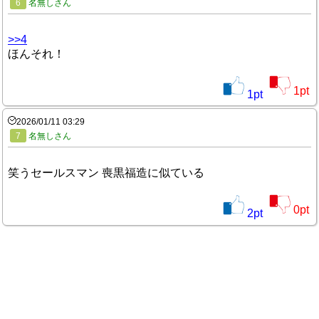
6
名無しさん
>>4
ほんそれ！
1
pt
1
pt
2026/01/11 03:29
7
名無しさん
笑うセールスマン 喪黒福造に似ている
0
pt
2
pt