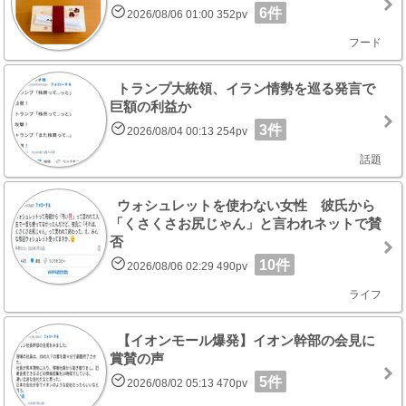
6件
2026/08/06 01:00 352pv
フード
トランプ大統領、イラン情勢を巡る発言で
巨額の利益か
3件
2026/08/04 00:13 254pv
話題
ウォシュレットを使わない女性 彼氏から
「くさくさお尻じゃん」と言われネットで賛
否
10件
2026/08/06 02:29 490pv
ライフ
【イオンモール爆発】イオン幹部の会見に
賞賛の声
5件
2026/08/02 05:13 470pv