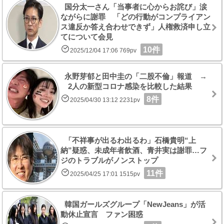
国分太一さん「当事者に心からお詫び」涙
ながらに謝罪 「どの行動がコンプライアン
ス違反か答え合わせできず」人権救済申し立
てについて会見
10件
2025/12/04 17:06 769pv
永野芽郁と田中圭の「二股不倫」報道 →
2人の新型コロナ感染を比較した結果
8件
2025/04/30 13:12 2231pv
「不祥事が出るわ出るわ」石橋貴明“上
納”疑惑、未成年者飲酒、青井実は謝罪…フ
ジのトラブルがノンストップ
11件
2025/04/25 17:01 1515pv
韓国ガールズグループ「NewJeans」が活
動休止宣言 ファン困惑