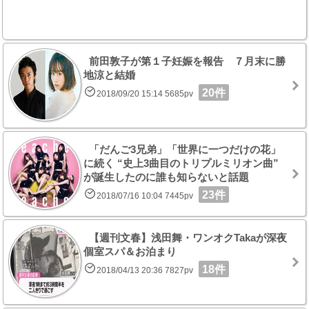
前田敦子が第１子妊娠を報告 ７月末に勝
地涼と結婚
20件
2018/09/20 15:14 5685pv
「だんご3兄弟」「世界に一つだけの花」
に続く “史上3曲目のトリプルミリオン曲”
が誕生したのに誰も知らないと話題
23件
2018/07/16 10:04 7445pv
【週刊文春】浅田舞・ワンオクTakaが深夜
個室スパ＆お泊まり
18件
2018/04/13 20:36 7827pv