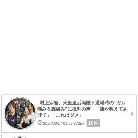
村上宗隆、天皇皇后両陛下退場時の“ガム
噛み＆腕組み”に批判の声 「誰か教えてあ
げて」「これはダメ」
10件
2026/03/17 02:53 972pv