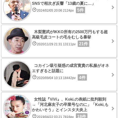
SNSで相次ぎ反響「13歳の夏に…」
5件
2024/02/05 20:06 2124pv
木梨憲武がIKKO所有の2500万円もする超
高級毛皮コートの毛をむしる暴挙
21件
2020/11/29 21:31 13111pv
コカイン吸引疑惑の成宮寛貴の私服がオネ
エすぎると話題に
4件
2020/09/04 10:13 18442pv
女性誌『ViVi』、Koki,の表紙に批判殺到
→「河北麻友子の卒業号なのに」「Koki,も
かわいそう」とインスタ大炎上
18件
2019/04/22 03:21 7816pv