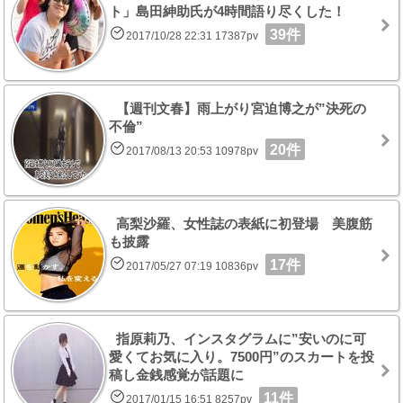
ト」島田紳助氏が4時間語り尽くした！
39件
2017/10/28 22:31 17387pv
【週刊文春】雨上がり宮迫博之が”決死の
不倫”
20件
2017/08/13 20:53 10978pv
高梨沙羅、女性誌の表紙に初登場 美腹筋
も披露
17件
2017/05/27 07:19 10836pv
指原莉乃、インスタグラムに”安いのに可
愛くてお気に入り。7500円”のスカートを投
稿し金銭感覚が話題に
11件
2017/01/15 16:51 8257pv