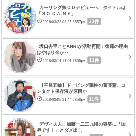
カーリング娘ＣＤデビューへ タイトルは
「ＳＯ.ＤＡ.ＮＥ」
23件
2018/03/22 03:25 8557pv
坂口杏里ことANRIが活動再開！復帰の理由
はやはり金か‥
13件
2018/03/14 11:01 7805pv
【平昌五輪】ドーピング陽性の斎藤慧、コ
ンタクト保存液が原因か
11件
2018/03/05 21:44 6858pv
デヴィ夫人、加藤一二三九段の容姿に「国
辱です！」とダメ出し