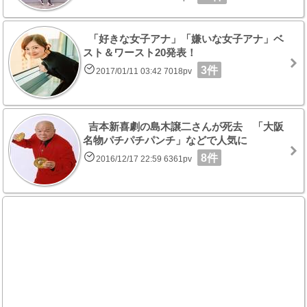
「好きな女子アナ」「嫌いな女子アナ」ベ
スト＆ワースト20発表！
3件
2017/01/11 03:42 7018pv
吉本新喜劇の島木譲二さんが死去 「大阪
名物パチパチパンチ」などで人気に
8件
2016/12/17 22:59 6361pv