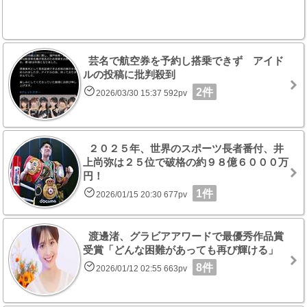
芸名で航空券を予約し搭乗できず アイド
ルの投稿に批判殺到
2件
2026/03/30 15:37 592pv
２０２５年、世界のスポーツ長者番付、井
上尚弥は２５位で破格の約９８億６０００万
円！
1件
2026/01/15 20:30 677pv
渡邊渚、グラビアアワードで最優秀作品賞
受賞「どんな困難があっても再び輝ける」
8件
2026/01/12 02:55 663pv