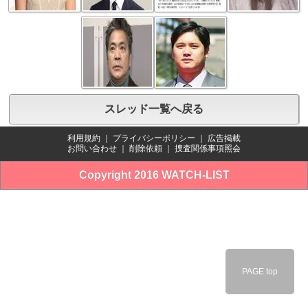
スレッド一覧へ戻る
利用規約
｜
プライバシーポリシー
｜
広告掲載
お問い合わせ
｜
削除依頼
｜
捜査関係事項照会
Copyright 2016 WATCH-LIST
PAGE top