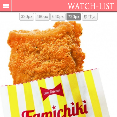
320px
480px
640px
720px
原寸大