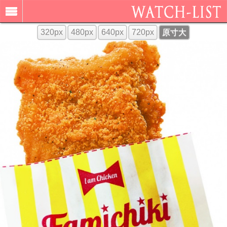
320px
480px
640px
720px
原寸大