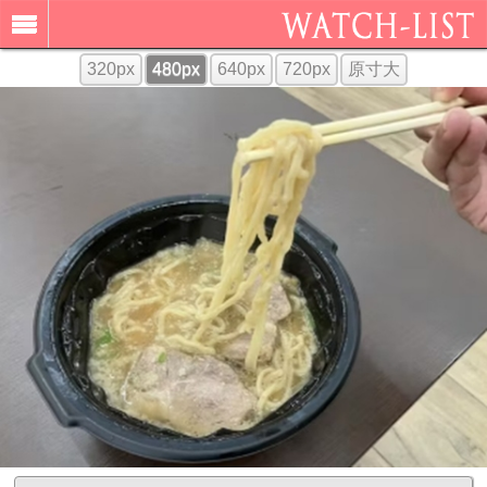
320px
480px
640px
720px
原寸大