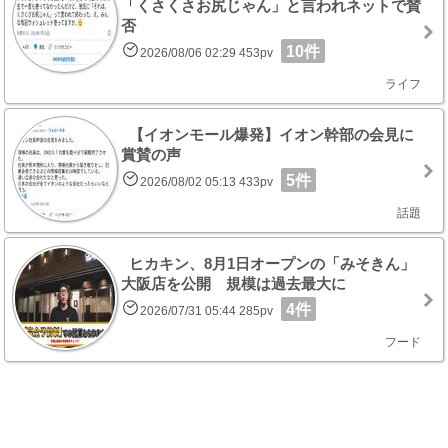
「くさくさお尻じゃん」と言われネットで賛
否
10件
2026/08/06 02:29 453pv
ライフ
【イオンモール爆発】イオン幹部の会見に
賞賛の声
5件
2026/08/02 05:13 433pv
話題
ヒカキン、8月1日オープンの「みそきん」
大阪店を公開 規模は過去最大に
4件
2026/07/31 05:44 285pv
フード