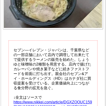
セブン―イレブン・ジャパンは、千葉県など
の一部店舗において店内で調理して出来たて
で提供するラーメンの販売を始めた。しょう
ゆと味噌味の2種類を用意する。店内で揚げた
カレーパンや焼き菓子などに続きファストフ
ードを前面に打ち出す。親会社のセブン&ア
イ・ホールディングス（HD）はカナダ社に買
収提案を受けている。企業価値向上につなが
る食分野の拡充を急ぐ。
↓全文はソースで
https://www.nikkei.com/article/DGXZQOUC159