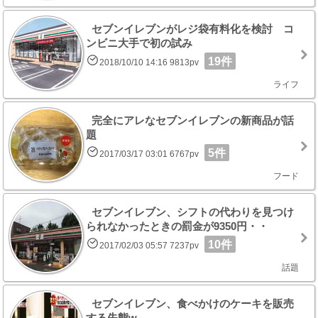
セブンイレブンがレジ袋有料化を検討 コ
ンビニ大手で初の試み
19件
2018/10/10 14:16 9813pv
ライフ
完全にアレなセブンイレブンの新商品が話
題
5件
2017/03/17 03:01 6767pv
フード
セブンイレブン、シフトの代わりを見つけ
られなかったときの罰金が9350円・・
10件
2017/02/03 05:57 7237pv
話題
セブンイレブン、食べかけのケーキを販売
する失態w