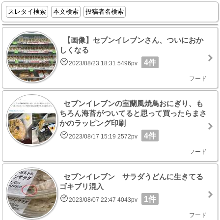
スレタイ検索
本文検索
投稿者名検索
【画像】セブンイレブンさん、ついにおか
しくなる
4件
2023/08/23 18:31 5496pv
フード
セブンイレブンの室蘭風焼鳥おにぎり、も
ちろん海苔がついてると思って買ったらまさ
かのラッピング印刷
4件
2023/08/17 15:19 2572pv
フード
セブンイレブン サラダうどんに生きてる
ゴキブリ混入
1件
2023/08/07 22:47 4043pv
フード