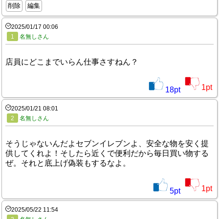
削除
編集
2025/01/17 00:06
1
名無しさん
店員にどこまでいらん仕事さすねん？
1
pt
18
pt
2025/01/21 08:01
2
名無しさん
そうじゃないんだよセブンイレブンよ、安全な物を安く提
供してくれよ！そしたら近くで便利だから毎日買い物する
ぜ。それと底上げ偽装もするなよ。
1
pt
5
pt
2025/05/22 11:54