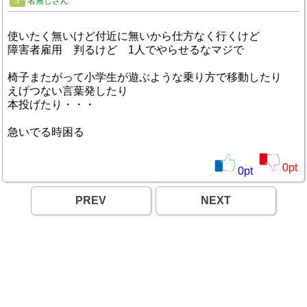
3
名無しさん
使いたく無いけど付近に無いから仕方なく行くけど
障害者雇用 判るけど 1人でやらせるなマジで
椅子またがって小学生が遊ぶような乗り方で移動したり
えげつない言葉発したり
本投げたり・・・
急いでる時困る
0
pt
0
pt
PREV
NEXT