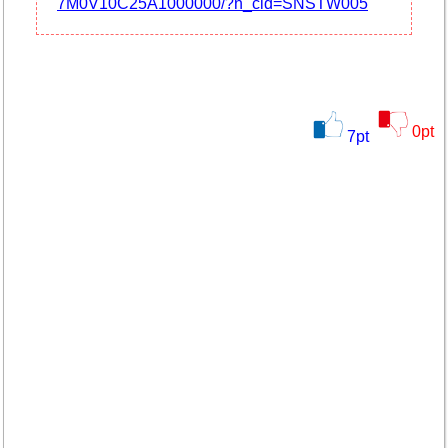
7M0V10C25A1000000/?n_cid=SNSTW005
0
pt
7
pt