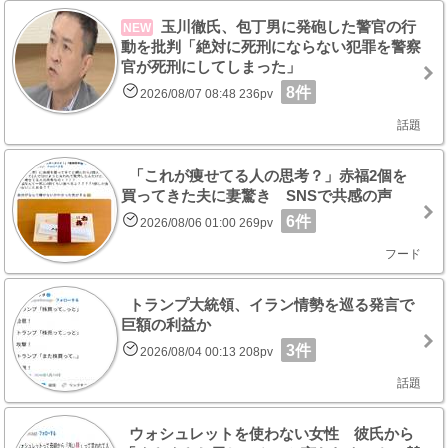
玉川徹氏、包丁男に発砲した警官の行
NEW
動を批判「絶対に死刑にならない犯罪を警察
官が死刑にしてしまった」
8件
2026/08/07 08:48 236pv
話題
「これが痩せてる人の思考？」赤福2個を
買ってきた夫に妻驚き SNSで共感の声
6件
2026/08/06 01:00 269pv
フード
トランプ大統領、イラン情勢を巡る発言で
巨額の利益か
3件
2026/08/04 00:13 208pv
話題
ウォシュレットを使わない女性 彼氏から