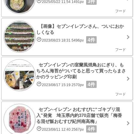
3件
2025/05/22 11:54 1491pv
フード
【画像】セブンイレブンさん、ついにおか
しくなる
4件
2023/08/23 18:31 5496pv
フード
セブンイレブンの室蘭風焼鳥おにぎり、も
ちろん海苔がついてると思って買ったらまさ
かのラッピング印刷
4件
2023/08/17 15:19 2570pv
フード
セブン‐イレブン おむすびに“ゴキブリ混
入”発覚 埼玉県内約370店舗で販売「梅香
る混ぜ飯おむすび紀州南高梅」
4件
2023/08/11 12:40 2567pv