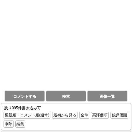
コメントする
検索
画像一覧
残り995件書き込み可
更新順・コメント順(通常)
最初から見る
全件
高評価順
低評価順
削除
編集