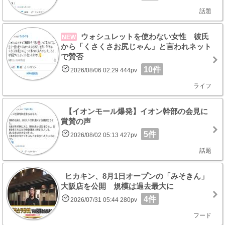
話題
ウォシュレットを使わない女性 彼氏
NEW
から「くさくさお尻じゃん」と言われネット
で賛否
10件
2026/08/06 02:29 444pv
ライフ
【イオンモール爆発】イオン幹部の会見に
賞賛の声
5件
2026/08/02 05:13 427pv
話題
ヒカキン、8月1日オープンの「みそきん」
大阪店を公開 規模は過去最大に
4件
2026/07/31 05:44 280pv
フード