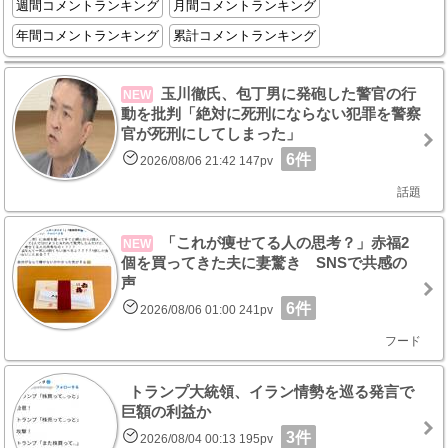
週間コメントランキング
月間コメントランキング
年間コメントランキング
累計コメントランキング
玉川徹氏、包丁男に発砲した警官の行
NEW
動を批判「絶対に死刑にならない犯罪を警察
官が死刑にしてしまった」
6件
2026/08/06 21:42 147pv
話題
「これが痩せてる人の思考？」赤福2
NEW
個を買ってきた夫に妻驚き SNSで共感の
声
6件
2026/08/06 01:00 241pv
フード
トランプ大統領、イラン情勢を巡る発言で
巨額の利益か
3件
2026/08/04 00:13 195pv