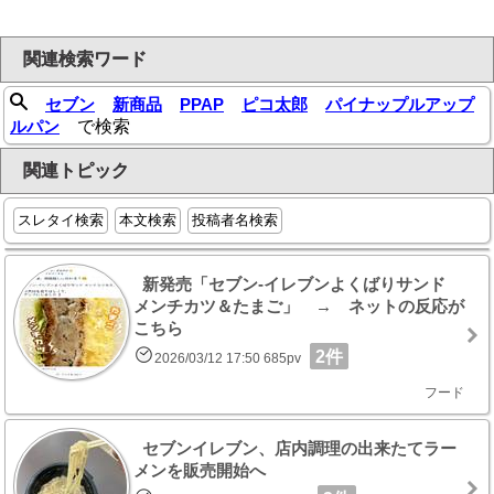
関連検索ワード
セブン
新商品
PPAP
ピコ太郎
パイナップルアップ
ルパン
で検索
関連トピック
スレタイ検索
本文検索
投稿者名検索
新発売「セブン‐イレブンよくばりサンド
メンチカツ＆たまご」 → ネットの反応が
こちら
2件
2026/03/12 17:50 685pv
フード
セブンイレブン、店内調理の出来たてラー
メンを販売開始へ