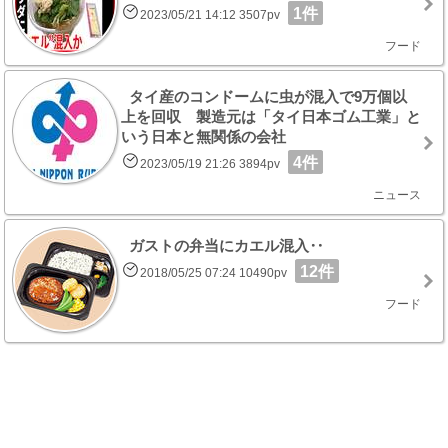
1件
2023/05/21 14:12 3507pv
フード
タイ産のコンドームに虫が混入で9万個以
上を回収 製造元は「タイ日本ゴム工業」と
いう日本と無関係の会社
4件
2023/05/19 21:26 3894pv
ニュース
ガストの弁当にカエル混入‥
12件
2018/05/25 07:24 10490pv
フード