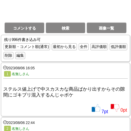
コメントする
検索
画像一覧
残り996件書き込み可
更新順・コメント順(通常)
最初から見る
全件
高評価順
低評価順
削除
編集
2023/08/06 16:05
1
名無しさん
ステルス値上げで中スカスカな商品ばかり出すからその隙
間にゴキブリ混入するんじゃボケ
0
pt
7
pt
2023/08/06 22:44
2
名無しさん