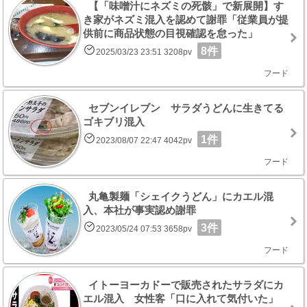
【「味噌汁にネズミの死骸」で新展開】す
き家がネズミ混入を認めて謝罪「従業員が提
供前に商品状態の目視確認を怠った」
8件
2025/03/23 23:51 3208pv
フード
セブンイレブン サラダうどんに生きてる
ゴキブリ混入
1件
2023/08/07 22:47 4042pv
フード
丸亀製麺「シェイクうどん」にカエル混
入、本社が事実認め謝罪
3件
2023/05/24 07:53 3658pv
フード
イトーヨーカドーで販売されたサラダにカ
エル混入 女性客「口に入れて気付いた」