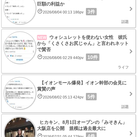
巨額の利益か
3件
2026/08/04 00:13 186pv
話題
ウォシュレットを使わない女性 彼氏
NEW
から「くさくさお尻じゃん」と言われネット
で賛否
10件
2026/08/06 02:29 440pv
ライフ
【イオンモール爆発】イオン幹部の会見に
賞賛の声
5件
2026/08/02 05:13 424pv
話題
ヒカキン、8月1日オープンの「みそきん」
大阪店を公開 規模は過去最大に
4件
2026/07/31 05:44 279pv