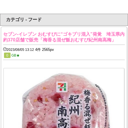
カテゴリ - フード
セブン‐イレブン おむすびに“ゴキブリ混入”発覚 埼玉県内
約370店舗で販売「梅香る混ぜ飯おむすび紀州南高梅」
4件 2565pv
2023/08/05 13:12
0
GB★