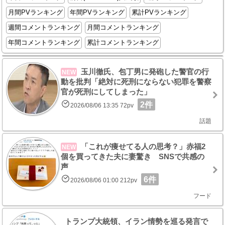
月間PVランキング
年間PVランキング
累計PVランキング
週間コメントランキング
月間コメントランキング
年間コメントランキング
累計コメントランキング
玉川徹氏、包丁男に発砲した警官の行
NEW
動を批判「絶対に死刑にならない犯罪を警察
官が死刑にしてしまった」
2件
2026/08/06 13:35 72pv
話題
「これが痩せてる人の思考？」赤福2
NEW
個を買ってきた夫に妻驚き SNSで共感の
声
6件
2026/08/06 01:00 212pv
フード
トランプ大統領、イラン情勢を巡る発言で