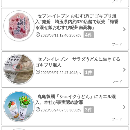
フード
セブン‐イレブン おむすびに“ゴキブリ混
入”発覚 埼玉県内約370店舗で販売「梅香
る混ぜ飯おむすび紀州南高梅」
4件
2023/08/11 12:40 2567pv
フード
セブンイレブン サラダうどんに生きてる
ゴキブリ混入
1件
2023/08/07 22:47 4043pv
フード
丸亀製麺「シェイクうどん」にカエル混
入、本社が事実認め謝罪
3件
2023/05/24 07:53 3658pv
フード