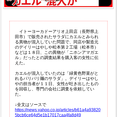
イトーヨーカドーアリオ上田店（長野県上
田市）で販売されたサラダにカエルとみられ
る異物が混入していた問題で、同店や製造元
のデイリーはやしや松本第２工場（松本市）
などは１８日、この異物が「ニホンアマガエ
ル」だったとの調査結果を購入客の女性に伝
えた。
カエルが混入していたのは「緑黄色野菜がと
れるパリパリ麺のサラダ」。デイリーはやし
やの担当者が１１日、女性が吐き出したもの
を回収し、専門の会社に調査を依頼してい
た。
↓全文はソースで
https://news.yahoo.co.jp/articles/b61a4a93820
5bcb6ce64d5e1b17017caa4fa8d49