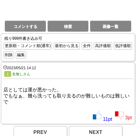
コメントする
検索
画像一覧
残り999件書き込み可
更新順・コメント順(通常)
最初から見る
全件
高評価順
低評価順
削除
編集
2023/05/21 14:12
1
名無しさん
店としては運が悪かった。
でもなぁ、幾ら洗っても取り去るのが難しいものは難しい
で
3
pt
11
pt
PREV
NEXT