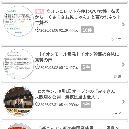
ウォシュレットを使わない女性 彼氏
NEW
から「くさくさお尻じゃん」と言われネット
で賛否
10件
2026/08/06 02:29 444pv
ライフ
【イオンモール爆発】イオン幹部の会見に
賞賛の声
5件
2026/08/02 05:13 427pv
話題
ヒカキン、8月1日オープンの「みそきん」
大阪店を公開 規模は過去最大に
4件
2026/07/31 05:44 280pv
フード
「都こんぶ」初の中国産使用 → 異臭が