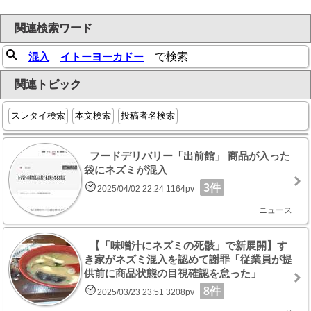
関連検索ワード
混入
イトーヨーカドー
で検索
関連トピック
スレタイ検索
本文検索
投稿者名検索
フードデリバリー「出前館」 商品が入った
袋にネズミが混入
3件
2025/04/02 22:24 1164pv
ニュース
【「味噌汁にネズミの死骸」で新展開】す
き家がネズミ混入を認めて謝罪「従業員が提
供前に商品状態の目視確認を怠った」
8件
2025/03/23 23:51 3208pv