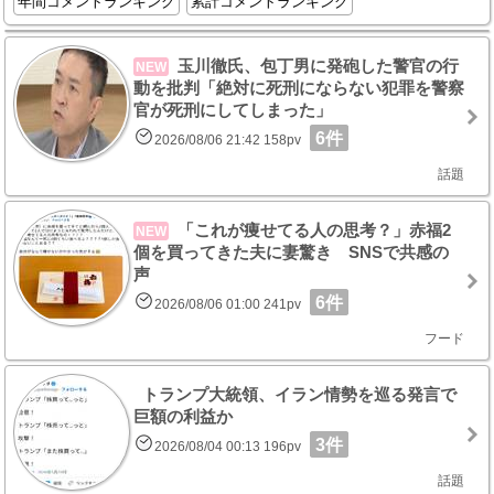
年間コメントランキング
累計コメントランキング
玉川徹氏、包丁男に発砲した警官の行
NEW
動を批判「絶対に死刑にならない犯罪を警察
官が死刑にしてしまった」
6件
2026/08/06 21:42 158pv
話題
「これが痩せてる人の思考？」赤福2
NEW
個を買ってきた夫に妻驚き SNSで共感の
声
6件
2026/08/06 01:00 241pv
フード
トランプ大統領、イラン情勢を巡る発言で
巨額の利益か
3件
2026/08/04 00:13 196pv
話題