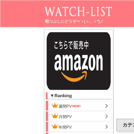
暇つぶしにどうぞーヽ(＞。＜*)ノ
▼Ranking
週間PV
月間PV
カテ
年間PV