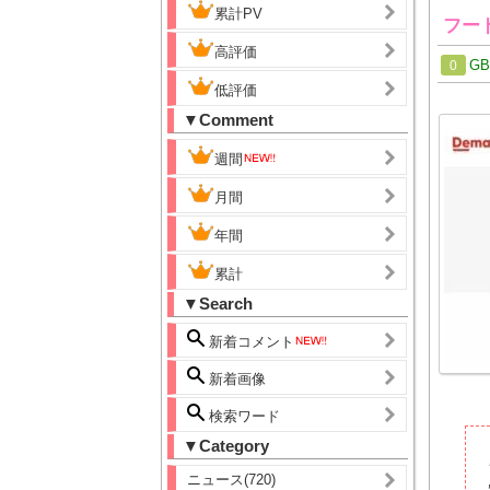
累計PV
フー
高評価
G
0
低評価
▼Comment
週間
月間
年間
累計
▼Search
新着コメント
新着画像
検索ワード
▼Category
ニュース(720)