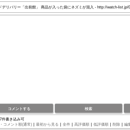
コメントする
検索
97件書き込み可
|
|
|
|
|
|
・コメント順(通常)
最初から見る
全件
高評価順
低評価順
削除
編