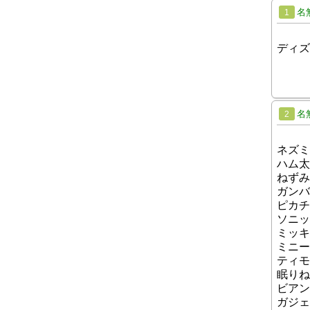
名
1
ディズ
名
2
ネズミ
ハム太
ねずみ
ガンバ
ピカチ
ソニッ
ミッキ
ミニー
ティモ
眠りね
ビアン
ガジェ