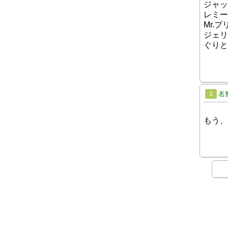
ジャッ
レミー
Mr.
ジェリ
ぐりと
名
3
もう、