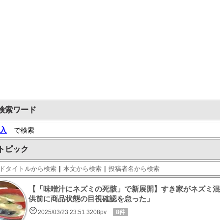
検索ワード
入
で検索
トピック
|
|
ドタイトルから検索
本文から検索
投稿者名から検索
【「味噌汁にネズミの死骸」で新展開】すき家がネズミ混
供前に商品状態の目視確認を怠った」
2025/03/23 23:51 3208pv
8件