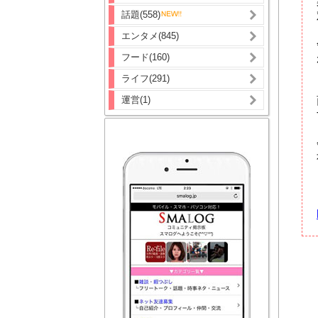
話題(558)
エンタメ(845)
フード(160)
ライフ(291)
運営(1)