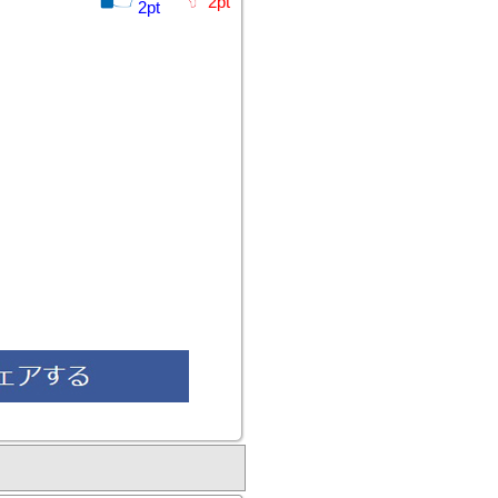
2
pt
2
pt