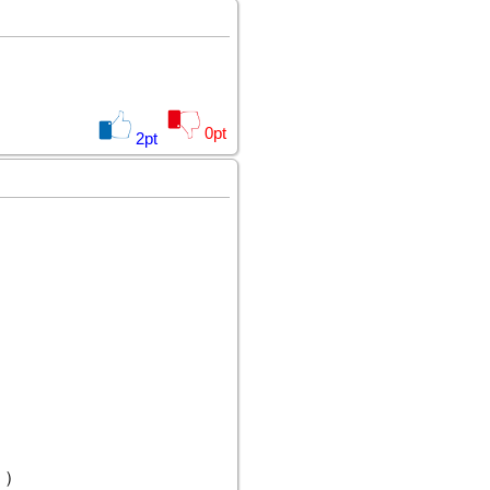
0
pt
2
pt
』）