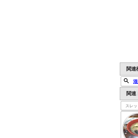
関連
混
関連
スレッ