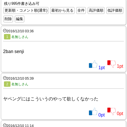
残り995件書き込み可
更新順・コメント順(通常)
最初から見る
全件
高評価順
低評価順
削除
編集
2016/12/10 03:36
1
名無しさん
2ban senji
1
pt
1
pt
2016/12/10 05:39
2
名無しさん
ヤペングにはこういうのやって欲しくなかった
0
pt
0
pt
2016/12/10 11:14