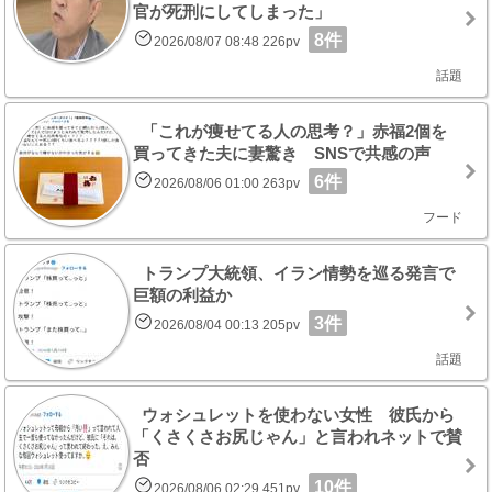
官が死刑にしてしまった」
8件
2026/08/07 08:48 226pv
話題
「これが痩せてる人の思考？」赤福2個を
買ってきた夫に妻驚き SNSで共感の声
6件
2026/08/06 01:00 263pv
フード
トランプ大統領、イラン情勢を巡る発言で
巨額の利益か
3件
2026/08/04 00:13 205pv
話題
ウォシュレットを使わない女性 彼氏から
「くさくさお尻じゃん」と言われネットで賛
否
10件
2026/08/06 02:29 451pv