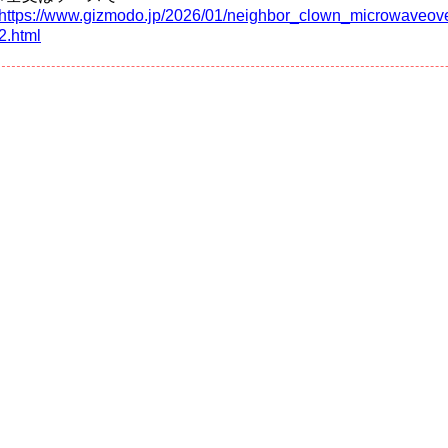
https://www.gizmodo.jp/2026/01/neighbor_clown_microwaveo
2.html