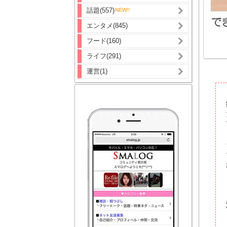
話題(557)
エンタメ(845)
フード(160)
ライフ(291)
運営(1)