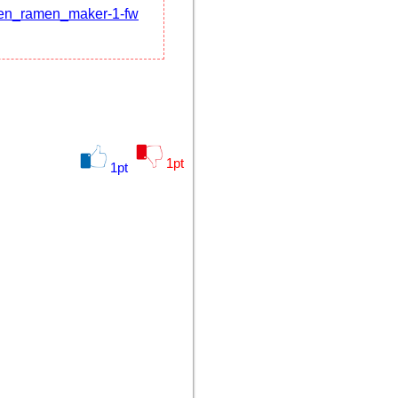
ven_ramen_maker-1-fw
1
pt
1
pt