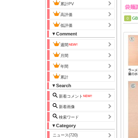
累計PV
袋麺
高評価
G
0
低評価
▼Comment
週間
月間
年間
累計
▼Search
新着コメント
新着画像
検索ワード
▼Category
ニュース(720)