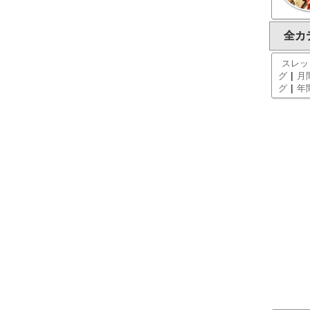
全カ
スレッ
|
グ
月
|
グ
年