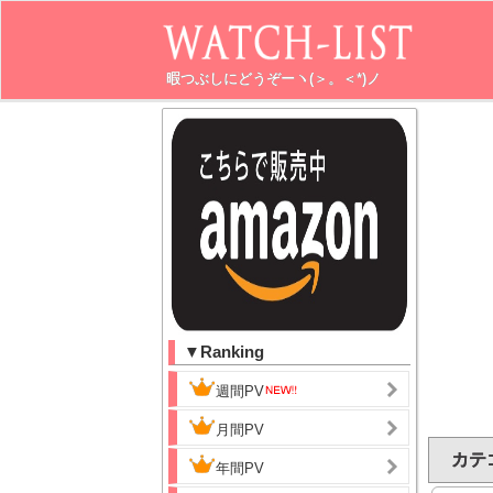
暇つぶしにどうぞーヽ(＞。＜*)ノ
▼Ranking
週間PV
月間PV
カテゴ
年間PV