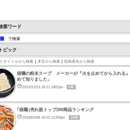
検索ワード
麺
で検索
トピック
|
|
ドタイトルから検索
本文から検索
投稿者名から検索
袋麺の粉末スープ メーカーが『火を止めてから入れる』
めて知りました」
2023/12/15 18:11 1802pv
0件
｢袋麺｣売れ筋トップ200商品ランキング
2018/02/06 19:15 11294pv
20件