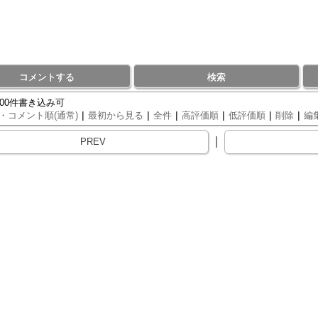
コメントする
検索
000件書き込み可
|
|
|
|
|
|
・コメント順(通常)
最初から見る
全件
高評価順
低評価順
削除
編
｜
PREV