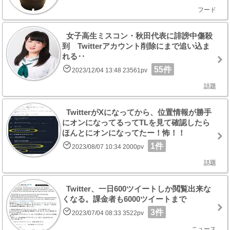
フード
女子高生ミスコン・秋田代表に誹謗中傷殺
到 Twitterアカウント削除にまで追い込ま
れる‥
55件
2023/12/04 13:48 23561pv
話題
TwitterがXになってから、位置情報が勝手
にオンになってるってTLを見て確認したら
ほんとにオンになってたー！怖！！
1件
2023/08/07 10:34 2000pv
話題
Twitter、一日600ツイートしか閲覧出来な
くなる。課金者も6000ツイートまで
3件
2023/07/04 08:33 3522pv
ニュース