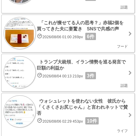
話題
「これが痩せてる人の思考？」赤福2個を
買ってきた夫に妻驚き SNSで共感の声
6件
2026/08/06 01:00 269pv
フード
トランプ大統領、イラン情勢を巡る発言で
巨額の利益か
3件
2026/08/04 00:13 210pv
話題
ウォシュレットを使わない女性 彼氏から
「くさくさお尻じゃん」と言われネットで賛
否
10件
2026/08/06 02:29 453pv
ライフ