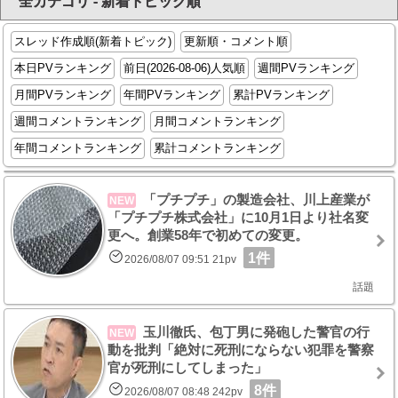
全カテゴリ - 新着トピック順
スレッド作成順(新着トピック)
更新順・コメント順
本日PVランキング
前日(2026-08-06)人気順
週間PVランキング
月間PVランキング
年間PVランキング
累計PVランキング
週間コメントランキング
月間コメントランキング
年間コメントランキング
累計コメントランキング
「プチプチ」の製造会社、川上産業が
NEW
「プチプチ株式会社」に10月1日より社名変
更へ。創業58年で初めての変更。
1件
2026/08/07 09:51 21pv
話題
玉川徹氏、包丁男に発砲した警官の行
NEW
動を批判「絶対に死刑にならない犯罪を警察
官が死刑にしてしまった」
8件
2026/08/07 08:48 242pv