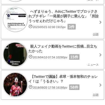
へずまりゅう、AdoにTwitterでブロックさ
れブチギレ「一発屋が調子に乗んな」「所詮
うっせぇわだけじゃろ」
3件
2023/05/21 02:00 1915pv
話題
殺人フェイク動画をTwitterに投稿...目立ち
たかった
15件
2019/04/10 07:54 10280pv
ニュース
【Twitterで議論】卓球・張本智和のチョレ
イ！は「うるさい」？
58件
2018/09/20 17:56 16166pv
話題