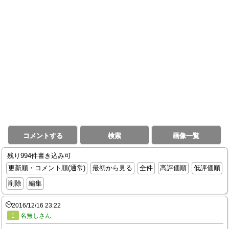
コメントする
検索
画像一覧
残り994件書き込み可
更新順・コメント順(通常)
最初から見る
全件
高評価順
低評価順
削除
編集
2016/12/16 23:22
1
名無しさん