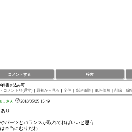
コメントする
検索
84件書き込み可
|
|
|
|
|
|
・コメント順(通常)
最初から見る
全件
高評価順
低評価順
削除
編
無しさん
2018/05/25 15:49
：あり
やパーツとバランスが取れてればいいと思う
は本当にむりだわ