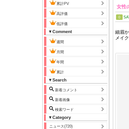
累計PV
女性
高評価
SA
0
低評価
▼Comment
細眉か
メイク
週間
月間
年間
累計
▼Search
新着コメント
新着画像
検索ワード
▼Category
ニュース(720)