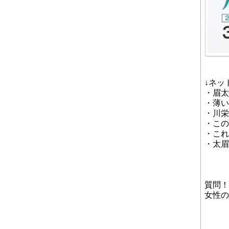
↓ネッ
・眉太
・薄い
・川栄
・この
・これ
・太眉
質問！
女性の