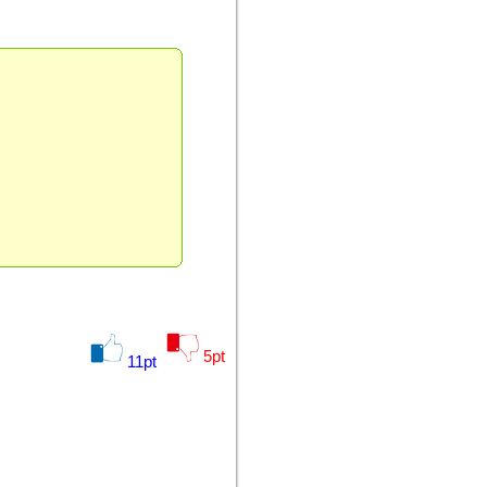
5
pt
11
pt