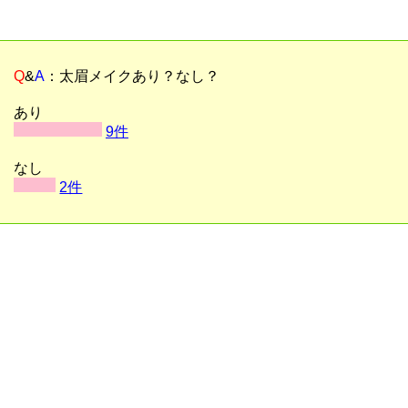
Q
&
A
：太眉メイクあり？なし？
あり
9件
なし
2件