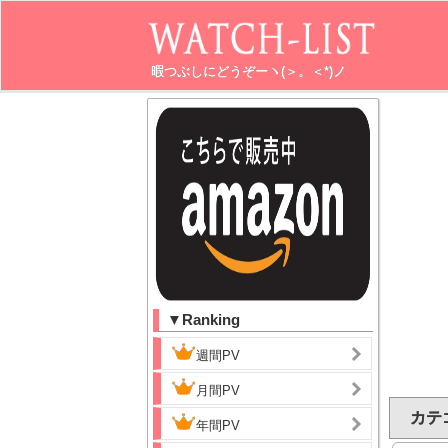
暇つぶしにどうぞーヽ(＞。＜*)ノ
▼Ranking
週間PV
月間PV
カテゴ
年間PV