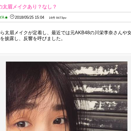
の太眉メイクあり？なし？
YA★
2018/05/25 15:04
16件 9473pv
ら太眉メイクが定着し、最近では元AKB48の川栄李奈さんや
を披露し、反響を呼びました。