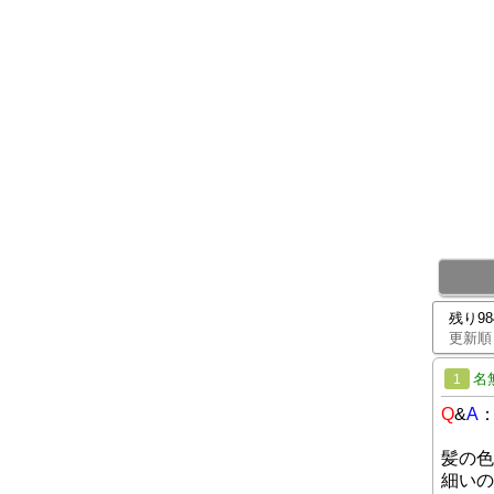
残り9
更新順
名
1
Q
&
A
髪の色
細いの