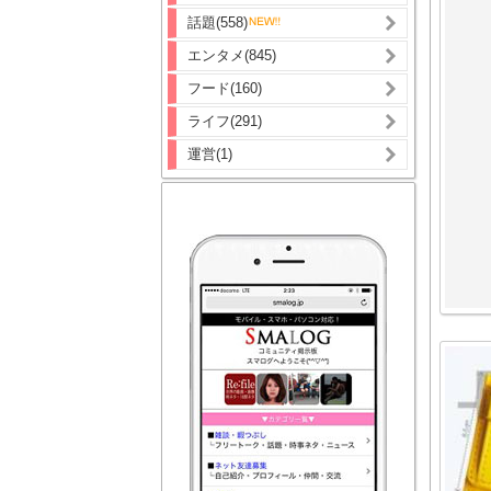
話題(558)
エンタメ(845)
フード(160)
ライフ(291)
運営(1)