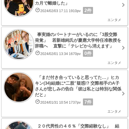
カ月で離婚した」
2件
2024/02/03 17:11 1910pv
エンタメ
事実婚のパートナーがいるのに「3股交際
発覚」 若新雄純氏が慶應大学特任准教授を
辞職へ 直撃に「テレビから消えます」
0件
2024/02/01 13:34 1670pv
エンタメ
「まだ付き合っていると思ってた…」ヒカ
キン(34)結婚に*二股”疑惑!? 交際相手のA子
さんが悲しみの告白「彼は私とは特別な関係
だと」
7件
2024/01/31 10:54 1737pv
エンタメ
２０代男性の４６％「交際経験なし」 結