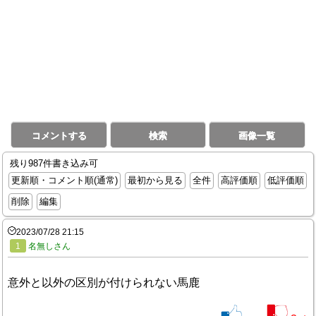
コメントする
検索
画像一覧
残り987件書き込み可
更新順・コメント順(通常)
最初から見る
全件
高評価順
低評価順
削除
編集
2023/07/28 21:15
1
名無しさん
意外と以外の区別が付けられない馬鹿