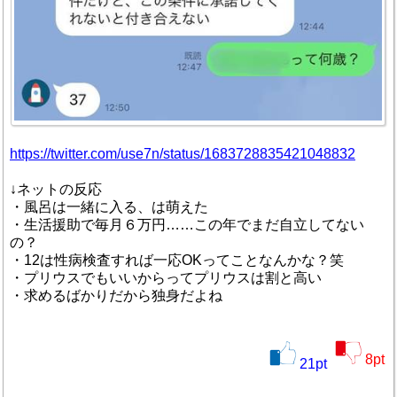
https://twitter.com/use7n/status/1683728835421048832
↓ネットの反応
・風呂は一緒に入る、は萌えた
・生活援助で毎月６万円……この年でまだ自立してない
の？
・12は性病検査すれば一応OKってことなんかな？笑
・プリウスでもいいからってプリウスは割と高い
・求めるばかりだから独身だよね
8
pt
21
pt