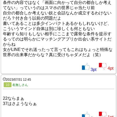
条件の内容ではなく「画面に向かって自分の都合しか考え
てない」っていうのはスマホの世界じゃ当たり前
自分の都合しか考えない奴と会話なんか成立するわけない
だろ？付き合う以前の問題だよ
書いてあることは多少インパクトあるかもしれないけど、
こういうマインド自体は別に珍しくも何ともない
年齢すら知りもしない相手にここまで露骨な条件を提示す
るってのは明らかにマッチングアプリか出会い系サイトだ
からね
女がLINEでそれ送ったって言ってもこれはちょっと特殊な
世界の出来事だからな？真に受けちゃダメだよ（笑）
4
pt
3
pt
2023/07/31 12:45
10
名無しさん
22ならまぁ
37はさようならぁ