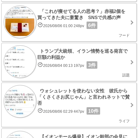
「これが痩せてる人の思考？」赤福2個を
買ってきた夫に妻驚き SNSで共感の声
6件
2026/08/06 01:00 248pv
フード
トランプ大統領、イラン情勢を巡る発言で
巨額の利益か
3件
2026/08/04 00:13 197pv
話題
ウォシュレットを使わない女性 彼氏から
「くさくさお尻じゃん」と言われネットで賛
否
10件
2026/08/06 02:29 447pv
ライフ
【イオンモール爆発】イオン幹部の会見に