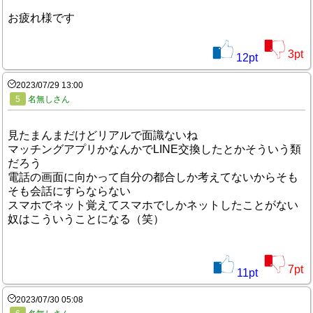
お疲れ様です
3
pt
12
pt
2023/07/29 13:00
5
名無しさん
見たまんまだけどリアルで面識ないね
マッチングアプリかなんかでLINE交換したとかそういう類
だろう
電話の画面に向かって自分の都合しか考えてないからそも
そも会話にすらならない
スマホでネット覚えてスマホでしかネットしたことがない
奴はこういうことになる（笑）
7
pt
11
pt
2023/07/30 05:08