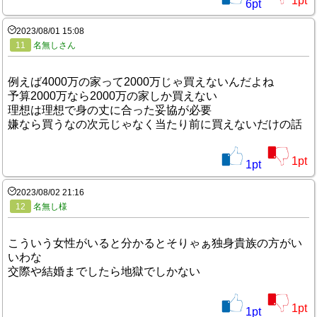
1
pt
6
pt
2023/08/01 15:08
11
名無しさん
例えば4000万の家って2000万じゃ買えないんだよね
予算2000万なら2000万の家しか買えない
理想は理想で身の丈に合った妥協が必要
嫌なら買うなの次元じゃなく当たり前に買えないだけの話
1
pt
1
pt
2023/08/02 21:16
12
名無し様
こういう女性がいると分かるとそりゃぁ独身貴族の方がい
いわな
交際や結婚までしたら地獄でしかない
1
pt
1
pt