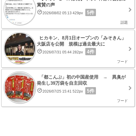
賞賛の声
5件
2026/08/02 05:13 429pv
話題
ヒカキン、8月1日オープンの「みそきん」
大阪店を公開 規模は過去最大に
4件
2026/07/31 05:44 282pv
フード
「都こんぶ」初の中国産使用 → 異臭が
発生し39万袋を自主回収
5件
2026/07/25 15:41 522pv
フード