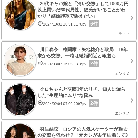
20代キャバ嬢と「清い交際」して1000万円
以上貢いだ60代男性、彼氏がいることがわ
かり「結婚詐欺で訴えたい」
6件
2024/10/31 18:31 1176pv
ライフ
川口春奈 格闘家・矢地祐介と破局 18年
末から交際、一時は結婚間近と報道も
2件
2024/03/07 16:03 1316pv
エンタメ
クロちゃんと交際1年のリチ、知人に漏ら
した“生理的にムリ”な悩み
2件
2024/02/04 07:02 2097pv
エンタメ
羽生結弦 ロシアの人気スケーターが過去
の交際を匂わせ？「元カレが去年結婚して3