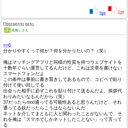
1
pt
3
pt
2023/07/31 00:51
9
名無しさん
>>6
分かりやすくって何が？何を分かりたいの？（笑）
俺はマッチングアプリと同様の性質を持つウェブサイトを
十数年ぐらい運営してるんだけど、これは文章を書けない
スマートフォンだよ
この条件は事前に書き置きしてあるもので、コピペで貼り
付けて使い回してる
出会った相手に必ずこれを貼り付けて送るんだよ、挨拶代
わりみたいなもんだから（笑）
37だったらmixi通ってる可能性あると思うんだけど、それ
通ってる奴だったらこうはならないんだ
ネットを介してまともに人と関わったことがないんで、そ
れを俺は「スマホでしかネットしたことない」って言って
る