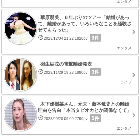
エンタメ
華原朋美、６年ぶりのツアー「結婚があっ
て、離婚があって、いろいろなことを経験さ
せてもらった」
9件
2023/12/04 21:22 1820pv
エンタメ
羽生結弦の電撃離婚発表
3件
2023/11/29 19:22 1890pv
ライフ
木下優樹菜さん、元夫・藤本敏史との離婚
理由を告白「本当タピオカとか関係なくて」
5件
2023/09/20 09:09 2790pv
エンタメ