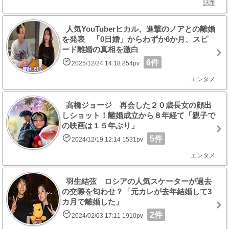
話題
人気YouTuberヒカル、進撃のノアとの離婚
を発表 「0日婚」からわずか6か月、スピ
ード離婚の真相を激白
6件
2025/12/24 14:18 854pv
エンタメ
高橋ジョージ 再会した２０歳長女の顔出
しショット！離婚成立から８年経て「親子で
の映画は１５年ぶり」
5件
2024/12/19 12:14 1531pv
エンタメ
羽生結弦 ロシアの人気スケーターが過去
の交際を匂わせ？「元カレが去年結婚して3
カ月で離婚した」
2件
2024/02/03 17:11 1910pv