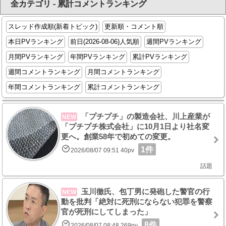
全カテゴリ - 累計コメントランキング
スレッド作成順(新着トピック)
更新順・コメント順
本日PVランキング
前日(2026-08-06)人気順
週間PVランキング
月間PVランキング
年間PVランキング
累計PVランキング
週間コメントランキング
月間コメントランキング
年間コメントランキング
累計コメントランキング
「プチプチ」の製造会社、川上産業が
NEW
「プチプチ株式会社」に10月1日より社名変
更へ。創業58年で初めての変更。
1件
2026/08/07 09:51 40pv
話題
玉川徹氏、包丁男に発砲した警官の行
NEW
動を批判「絶対に死刑にならない犯罪を警察
官が死刑にしてしまった」
8件
2026/08/07 08:48 269pv