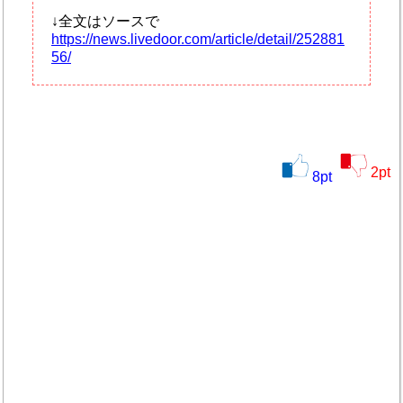
↓全文はソースで
https://news.livedoor.com/article/detail/252881
56/
2
pt
8
pt