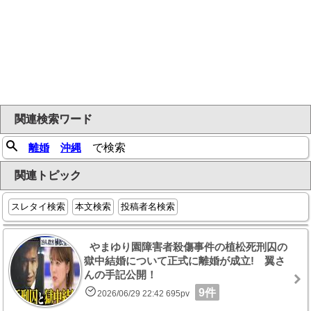
関連検索ワード
離婚
沖縄
で検索
関連トピック
スレタイ検索
本文検索
投稿者名検索
やまゆり園障害者殺傷事件の植松死刑囚の
獄中結婚について正式に離婚が成立! 翼さ
んの手記公開！
9件
2026/06/29 22:42 695pv