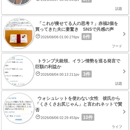
話題
「これが痩せてる人の思考？」赤福2個を
買ってきた夫に妻驚き SNSで共感の声
6件
2026/08/06 01:00 276pv
フード
トランプ大統領、イラン情勢を巡る発言で
巨額の利益か
3件
2026/08/04 00:13 211pv
話題
ウォシュレットを使わない女性 彼氏から
「くさくさお尻じゃん」と言われネットで賛
否
10件
2026/08/06 02:29 453pv
ライフ