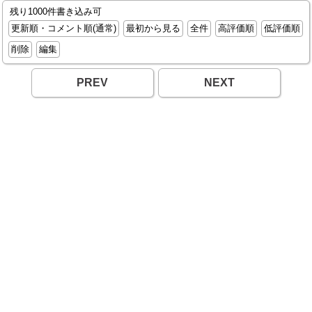
残り1000件書き込み可
更新順・コメント順(通常)
最初から見る
全件
高評価順
低評価順
削除
編集
PREV
NEXT